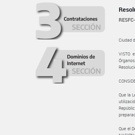
Resol
RESFC-
Ciudad 
VISTO e
Órganos,
Resoluc
CONSID
Que la L
utilizac
Repúbli
preparac
Que el D