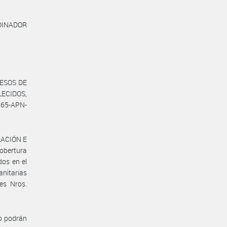
INADOR
CESOS DE
ECIDOS,
465-APN-
LACIÓN E
obertura
dos en el
anitarias
es Nros.
lo podrán