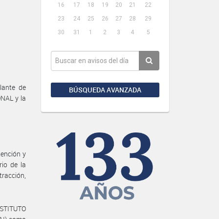
16
17
18
19
20
21
22
23
24
25
26
27
28
29
30
31
1
2
3
4
5
lante de
BÚSQUEDA AVANZADA
NAL y la
tención y
rio de la
racción,
INSTITUTO