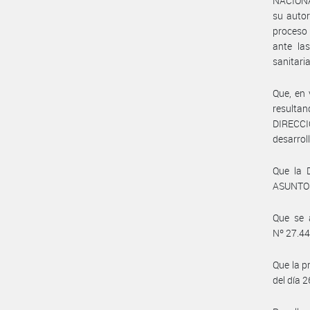
NACION
su autor
proceso 
ante las
sanitaria
Que, en 
resulta
DIRECCI
desarrol
Que la 
ASUNTOS
Que se 
Nº 27.44
Que la p
del día 