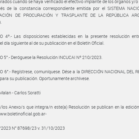
urados cuando se haya verificado el efectivo implante de los órganos y/o
vés de la constancia correspondiente emitida por el SISTEMA NAC
ACIÓN DE PROCURACIÓN Y TRASPLANTE DE LA REPÚBLICA AR
.
O 4º.- Las disposiciones establecidas en la presente resolución ent
el día siguiente al de su publicación en el Boletín Oficial.
 5°.- Deróguese la Resolución INCUCAI Nº 210/2023.
O 6°.- Regístrese, comuníquese. Dése a la DIRECCIÓN NACIONAL DEL 
para su publicación. Oportunamente archívese.
Malan - Carlos Soratti
/los Anexo/s que integra/n este(a) Resolución se publican en la edició
w.boletinoficial.gob.ar-
0/2023 N° 87698/23 v. 31/10/2023