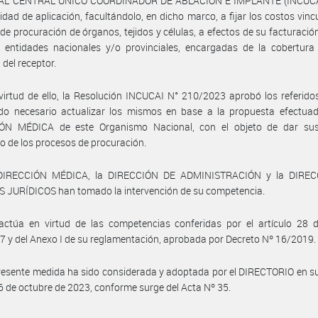
AL CENTRAL ÚNICO COORDINADOR DE ABLACIÓN E IMPLANTE (INCUCA
idad de aplicación, facultándolo, en dicho marco, a fijar los costos vinc
de procuración de órganos, tejidos y células, a efectos de su facturació
 entidades nacionales y/o provinciales, encargadas de la cobertura 
 del receptor.
virtud de ello, la Resolución INCUCAI N° 210/2023 aprobó los referido
ndo necesario actualizar los mismos en base a la propuesta efectuad
ÓN MÉDICA de este Organismo Nacional, con el objeto de dar sus
lo de los procesos de procuración.
DIRECCIÓN MÉDICA, la DIRECCIÓN DE ADMINISTRACIÓN y la DIRE
 JURÍDICOS han tomado la intervención de su competencia.
actúa en virtud de las competencias conferidas por el artículo 28 d
7 y del Anexo I de su reglamentación, aprobada por Decreto Nº 16/2019.
resente medida ha sido considerada y adoptada por el DIRECTORIO en s
26 de octubre de 2023, conforme surge del Acta Nº 35.