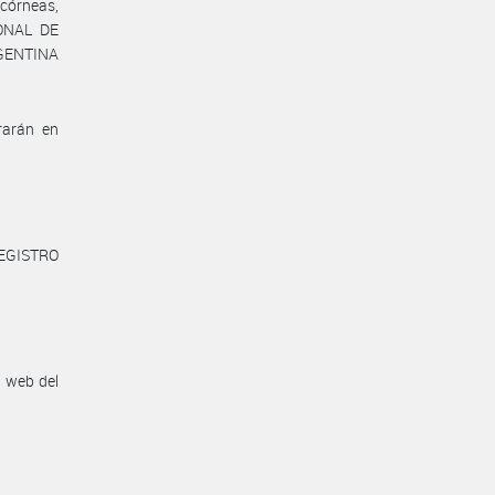
 córneas,
IONAL DE
GENTINA
rarán en
REGISTRO
n web del