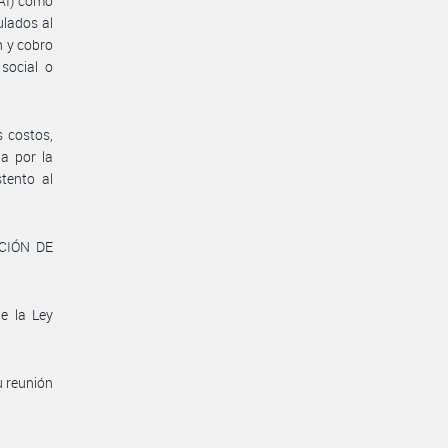
I) como
ulados al
n y cobro
social o
s costos,
a por la
tento al
CCIÓN DE
e la Ley
u reunión