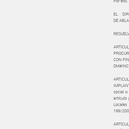
Por ello;
EL DI
DE ABLA
RESUELV
ARTÍCUL
PROCUR
CON FIN
DM#INCUC
ARTICUL
IMPLANT
social o
artículo
Locales
199/200
ARTÍCULO