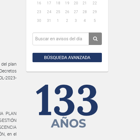
16
17
18
19
20
21
22
23
24
25
26
27
28
29
30
31
1
2
3
4
5
BÚSQUEDA AVANZADA
del plan
Decretos
OL-2023-
AMA PLAN
 GESTIÓN
ESCENCIA
N, en el