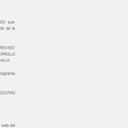
S” que,
te de la
ERECHOS”
ARROLLO
MILIA.
Programa
REGISTRO
n web del