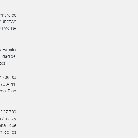
embre de
PUESTAS
STAS DE
y Familia
lidad del
tes.
7.709, su
70-APN-
ama Plan
N° 27.709
 áreas y
onal, que
n de los