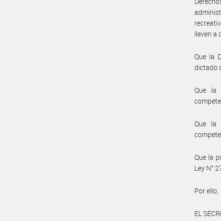
Derechos
administ
recreati
lleven a
Que la 
dictado 
Que la
compete
Que la
compete
Que la p
Ley N° 2
Por ello,
EL SECR