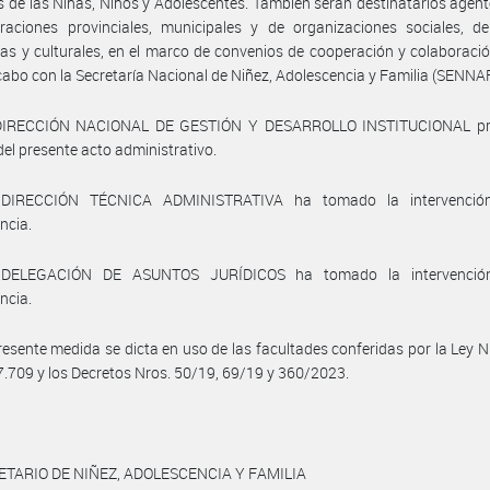
 de las Niñas, Niños y Adolescentes. También serán destinatarios agent
raciones provinciales, municipales y de organizaciones sociales, de
vas y culturales, en el marco de convenios de cooperación y colaboraci
 cabo con la Secretaría Nacional de Niñez, Adolescencia y Familia (SENNAF
DIRECCIÓN NACIONAL DE GESTIÓN Y DESARROLLO INSTITUCIONAL pro
del presente acto administrativo.
 DIRECCIÓN TÉCNICA ADMINISTRATIVA ha tomado la intervenció
ncia.
 DELEGACIÓN DE ASUNTOS JURÍDICOS ha tomado la intervenció
ncia.
resente medida se dicta en uso de las facultades conferidas por la Ley N
7.709 y los Decretos Nros. 50/19, 69/19 y 360/2023.
ETARIO DE NIÑEZ, ADOLESCENCIA Y FAMILIA