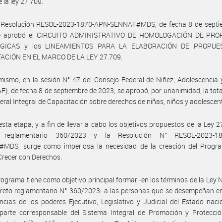
 la ley 27.709.
 Resolución RESOL-2023-1870-APN-SENNAF#MDS, de fecha 8 de septi
se aprobó el CIRCUITO ADMINISTRATIVO DE HOMOLOGACIÓN DE PRO
GICAS y los LINEAMIENTOS PARA LA ELABORACIÓN DE PROPUE
ACIÓN EN EL MARCO DE LA LEY 27.709.
mismo, en la sesión N° 47 del Consejo Federal de Niñez, Adolescencia 
), de fecha 8 de septiembre de 2023, se aprobó, por unanimidad, la tota
eral Integral de Capacitación sobre derechos de niñas, niños y adolescen
esta etapa, y a fin de llevar a cabo los objetivos propuestos de la Ley 2
o reglamentario 360/2023 y la Resolución N° RESOL-2023-18
MDS, surge como imperiosa la necesidad de la creación del Progr
Crecer con Derechos.
rograma tiene como objetivo principal formar -en los términos de la Ley 
reto reglamentario N° 360/2023- a las personas que se desempeñan en
cias de los poderes Ejecutivo, Legislativo y Judicial del Estado naci
parte corresponsable del Sistema Integral de Promoción y Protecció