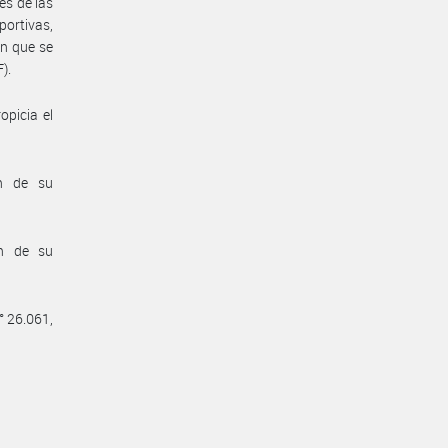
es de las
portivas,
ón que se
).
picia el
n de su
n de su
° 26.061,