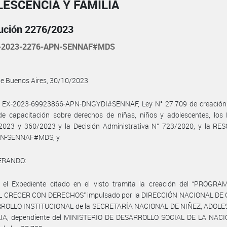
ESCENCIA Y FAMILIA
ución 2276/2023
-2023-2276-APN-SENNAF#MDS
de Buenos Aires, 30/10/2023
l EX-2023-69923866-APN-DNGYDI#SENNAF, Ley N° 27.709 de creación 
de capacitación sobre derechos de niñas, niños y adolescentes, los 
2023 y 360/2023 y la Decisión Administrativa N° 723/2020, y la RES
PN-SENNAF#MDS, y
ERANDO:
 el Expediente citado en el visto tramita la creación del “PROGR
 CRECER CON DERECHOS” impulsado por la DIRECCIÓN NACIONAL DE
ROLLO INSTITUCIONAL de la SECRETARÍA NACIONAL DE NIÑEZ, ADOL
IA, dependiente del MINISTERIO DE DESARROLLO SOCIAL DE LA NACIÓ