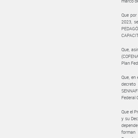
marco de
Que por
2023, 
PEDAGÓ
CAPACIT
Que, asi
(COFENAF
Plan Fed
Que, en 
decret
SENNAF#
Federal 
Que el P
y su Dec
dependen
forman 