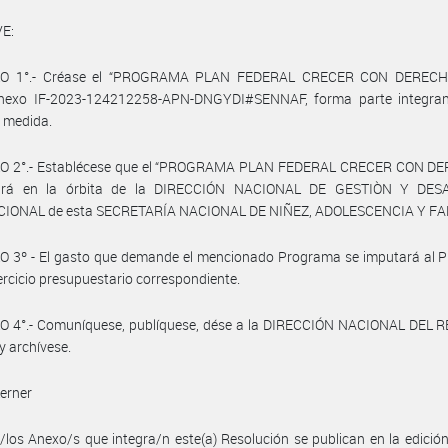
E:
LO 1°.- Créase el “PROGRAMA PLAN FEDERAL CRECER CON DERECHO
exo IF-2023-124212258-APN-DNGYDI#SENNAF, forma parte integran
 medida.
O 2°.- Establécese que el “PROGRAMA PLAN FEDERAL CRECER CON D
nará en la órbita de la DIRECCIÓN NACIONAL DE GESTIÒN Y DES
CIONAL de esta SECRETARÍA NACIONAL DE NIÑEZ, ADOLESCENCIA Y FA
O 3º - El gasto que demande el mencionado Programa se imputará al 
jercicio presupuestario correspondiente.
O 4°.- Comuníquese, publíquese, dése a la DIRECCIÓN NACIONAL DEL 
y archívese.
Lerner
/los Anexo/s que integra/n este(a) Resolución se publican en la edició