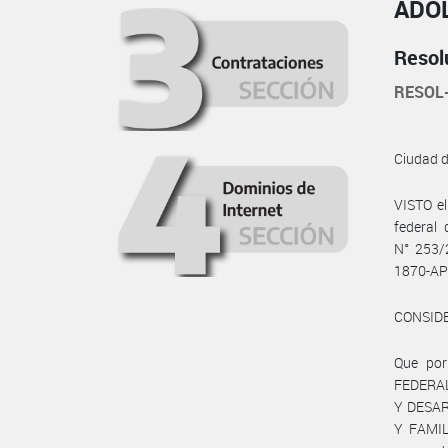
ADOL
Resol
RESOL
Ciudad 
VISTO e
federal 
N° 253/
1870-A
CONSID
Que por
FEDERAL
Y DESAR
Y FAMIL