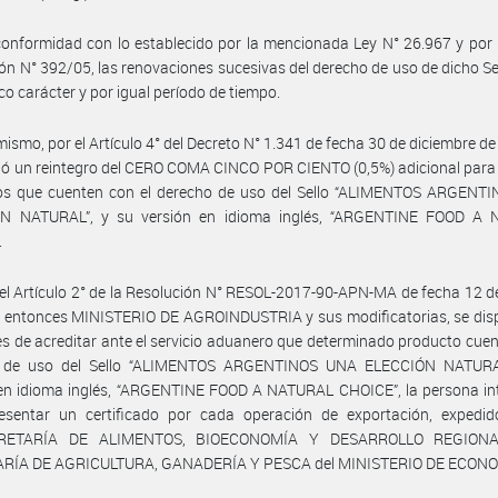
onformidad con lo establecido por la mencionada Ley N° 26.967 y por 
ón N° 392/05, las renovaciones sucesivas del derecho de uso de dicho Se
ico carácter y por igual período de tiempo.
mismo, por el Artículo 4° del Decreto N° 1.341 de fecha 30 de diciembre de
ió un reintegro del CERO COMA CINCO POR CIENTO (0,5%) adicional para
os que cuenten con el derecho de uso del Sello “ALIMENTOS ARGENT
N NATURAL”, y su versión en idioma inglés, “ARGENTINE FOOD A
.
el Artículo 2° de la Resolución N° RESOL-2017-90-APN-MA de fecha 12 de
l entonces MINISTERIO DE AGROINDUSTRIA y sus modificatorias, se dis
nes de acreditar ante el servicio aduanero que determinado producto cuen
 de uso del Sello “ALIMENTOS ARGENTINOS UNA ELECCIÓN NATURA
 en idioma inglés, “ARGENTINE FOOD A NATURAL CHOICE”, la persona in
esentar un certificado por cada operación de exportación, expedid
RETARÍA DE ALIMENTOS, BIOECONOMÍA Y DESARROLLO REGIONA
RÍA DE AGRICULTURA, GANADERÍA Y PESCA del MINISTERIO DE ECONO