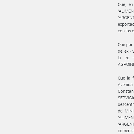
Que, en 
“ALIMEN
“ARGENT
exportac
con los o
Que por
del ex -
la ex 
AGROIND
Que la 
Avenida
Constanc
SERVICI
descent
del MINI
“ALIMEN
“ARGENT
comercia