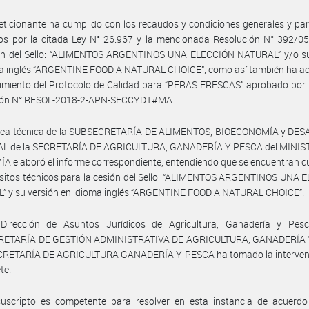
eticionante ha cumplido con los recaudos y condiciones generales y par
os por la citada Ley N° 26.967 y la mencionada Resolución N° 392/05
ón del Sello: “ALIMENTOS ARGENTINOS UNA ELECCIÓN NATURAL” y/o su
ma inglés “ARGENTINE FOOD A NATURAL CHOICE”, como así también ha ac
imiento del Protocolo de Calidad para “PERAS FRESCAS” aprobado por 
ión N° RESOL-2018-2-APN-SECCYDT#MA.
área técnica de la SUBSECRETARÍA DE ALIMENTOS, BIOECONOMÍA y DE
L de la SECRETARÍA DE AGRICULTURA, GANADERÍA Y PESCA del MINIS
 elaboró el informe correspondiente, entendiendo que se encuentran 
isitos técnicos para la cesión del Sello: “ALIMENTOS ARGENTINOS UNA
” y su versión en idioma inglés “ARGENTINE FOOD A NATURAL CHOICE”.
Dirección de Asuntos Jurídicos de Agricultura, Ganadería y Pes
ETARÍA DE GESTIÓN ADMINISTRATIVA DE AGRICULTURA, GANADERÍA
ECRETARÍA DE AGRICULTURA GANADERÍA Y PESCA ha tomado la interven
te.
suscripto es competente para resolver en esta instancia de acuerdo