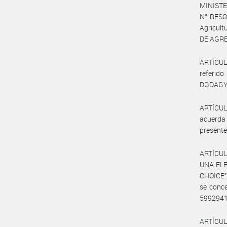
MINISTE
N° RESO
Agricult
DE AGRE
ARTÍCUL
referid
DGDAGYP
ARTÍCULO
acuerda 
presente 
ARTÍCUL
UNA ELE
CHOICE”,
se conce
5992941
ARTÍCULO