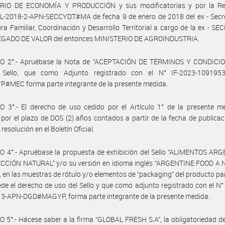
RIO DE ECONOMÍA Y PRODUCCIÓN y sus modificatorias y por la Re
L-2018-2-APN-SECCYDT#MA de fecha 9 de enero de 2018 del ex - Secre
ura Familiar, Coordinación y Desarrollo Territorial a cargo de la ex - S
GADO DE VALOR del entonces MINISTERIO DE AGROINDUSTRIA.
O 2°.- Apruébase la Nota de “ACEPTACIÓN DE TÉRMINOS Y CONDICIO
o Sello, que como Adjunto registrado con el N° IF-2023-109195
#MEC forma parte integrante de la presente medida.
 3°.- El derecho de uso cedido por el Artículo 1° de la presente me
por el plazo de DOS (2) años contados a partir de la fecha de publicac
resolución en el Boletín Oficial.
O 4°.- Apruébase la propuesta de exhibición del Sello “ALIMENTOS AR
CCIÓN NATURAL” y/o su versión en idioma inglés “ARGENTINE FOOD A
 en las muestras de rótulo y/o elementos de “packaging” del producto par
de el derecho de uso del Sello y que como adjunto registrado con el N°
3-APN-DGD#MAGYP, forma parte integrante de la presente medida.
 5°.- Hácese saber a la firma “GLOBAL FRESH S.A”, la obligatoriedad de