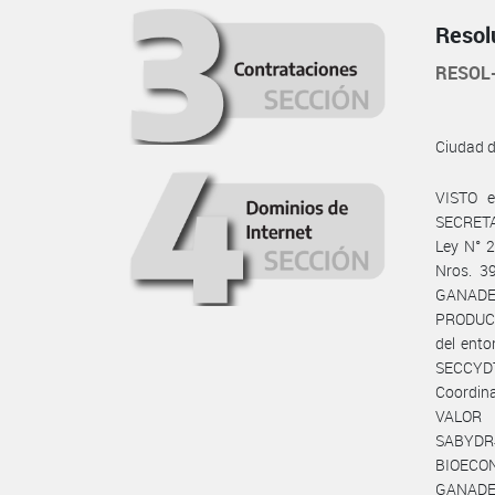
Resol
RESOL
Ciudad 
VISTO e
SECRETA
Ley N° 2
Nros. 3
GANADE
PRODUCC
del ent
SECCYDT#
Coordin
VALOR 
SABYDR#
BIOECON
GANADER