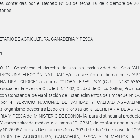
des conferidas por el Decreto N° 50 de fecha 19 de diciembre de 20
torios.
ETARIO DE AGRICULTURA, GANADERÍA Y PESCA
E:
O 1°.- Concédese el derecho de uso sin exclusividad del Sello “A
NOS UNA ELECCIÓN NATURAL” y/o su versión en idioma inglés “A
NATURAL CHOICE”, a la firma “GLOBAL FRESH S.A” (C.U.I.T. N° 30-5363
 social en la Avenida Cipolletti N° 102, Ciudad de Cinco Saltos, Provinc
on Constancia de Habilitación de Establecimientos de Empaque N° Q-2
a por el SERVICIO NACIONAL DE SANIDAD Y CALIDAD AGROALIM
), organismo descentralizado en la órbita de la SECRETARÍA DE AGRI
ÍA Y PESCA del MINISTERIO DE ECONOMÍA, para distinguir al product
 comercializado mediante la marca “GLOBAL”, de conformidad a lo est
ey N° 26.967, por las Resoluciones Nros. 392 de fecha 19 de mayo de 2005
ETARÍA DE AGRICULTURA, GANADERÍA, PESCA Y ALIMENTOS del e