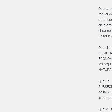
Que la p
requerid
obtenci
en idio
el cumpl
Resoluc
Que el 
REGIONA
ECONOMÍA
los requ
NATURAL
Que la 
SUBSECR
de la S
le compe
Que el 