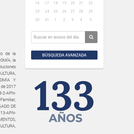
16
17
18
19
20
21
22
23
24
25
26
27
28
29
30
31
1
2
3
4
5
ro de la
BÚSQUEDA AVANZADA
OMÍA, la
oluciones
CULTURA,
NOMÍA Y
 de 2017
8-2-APN-
amiliar,
EGADO DE
13-APN-
IMENTOS,
CULTURA,