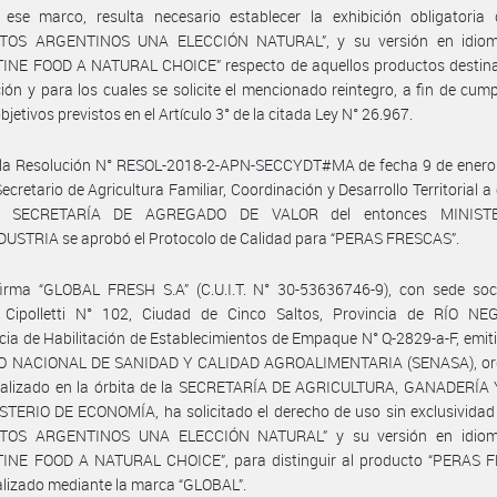
ese marco, resulta necesario establecer la exhibición obligatoria d
TOS ARGENTINOS UNA ELECCIÓN NATURAL”, y su versión en idiom
INE FOOD A NATURAL CHOICE” respecto de aquellos productos destina
ión y para los cuales se solicite el mencionado reintegro, a fin de cum
bjetivos previstos en el Artículo 3° de la citada Ley N° 26.967.
 la Resolución N° RESOL-2018-2-APN-SECCYDT#MA de fecha 9 de enero
 Secretario de Agricultura Familiar, Coordinación y Desarrollo Territorial a
- SECRETARÍA DE AGREGADO DE VALOR del entonces MINIST
USTRIA se aprobó el Protocolo de Calidad para “PERAS FRESCAS”.
firma “GLOBAL FRESH S.A” (C.U.I.T. N° 30-53636746-9), con sede soci
 Cipolletti N° 102, Ciudad de Cinco Saltos, Provincia de RÍO NE
ia de Habilitación de Establecimientos de Empaque N° Q-2829-a-F, emiti
O NACIONAL DE SANIDAD Y CALIDAD AGROALIMENTARIA (SENASA), o
ralizado en la órbita de la SECRETARÍA DE AGRICULTURA, GANADERÍA
STERIO DE ECONOMÍA, ha solicitado el derecho de uso sin exclusividad 
TOS ARGENTINOS UNA ELECCIÓN NATURAL” y su versión en idiom
INE FOOD A NATURAL CHOICE”, para distinguir al producto “PERAS 
lizado mediante la marca “GLOBAL”.