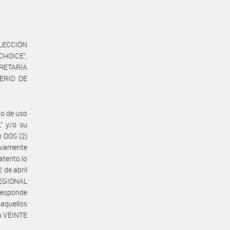
ELECCIÓN
CHOICE”,
ECRETARÍA
ERIO DE
ho de uso
” y/o su
 DOS (2)
sivamente
atento lo
de abril
REGIONAL
esponde
 aquellos
 a VEINTE