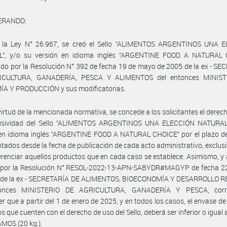
ERANDO:
 la Ley N° 26.967, se creó el Sello “ALIMENTOS ARGENTINOS UNA 
”, y/o su versión en idioma inglés “ARGENTINE FOOD A NATURAL 
ido por la Resolución N° 392 de fecha 19 de mayo de 2005 de la ex - S
ICULTURA, GANADERÍA, PESCA Y ALIMENTOS del entonces MINIST
A Y PRODUCCIÓN y sus modificatorias.
virtud de la mencionada normativa, se concede a los solicitantes el derec
lusividad del Sello “ALIMENTOS ARGENTINOS UNA ELECCIÓN NATURAL
 en idioma inglés “ARGENTINE FOOD A NATURAL CHOICE” por el plazo de
tados desde la fecha de publicación de cada acto administrativo, exclu
erenciar aquellos productos que en cada caso se establece. Asimismo, y 
o por la Resolución N° RESOL-2022-13-APN-SABYDR#MAGYP de fecha 22 
 de la ex - SECRETARÍA DE ALIMENTOS, BIOECONOMÍA Y DESARROLLO 
tonces MINISTERIO DE AGRICULTURA, GANADERÍA Y PESCA, corr
er que a partir del 1 de enero de 2025, y en todos los casos, el envase de
s que cuenten con el derecho de uso del Sello, deberá ser inferior o igual
MOS (20 kg.).