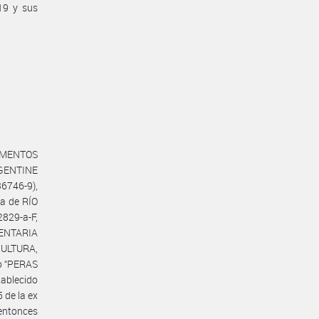
19 y sus
LIMENTOS
RGENTINE
6746-9),
ia de RÍO
829-a-F,
ENTARIA
CULTURA,
o “PERAS
ablecido
 de la ex
ntonces