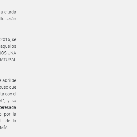
la citada
llo serán
 2016, se
 aquellos
INOS UNA
 NATURAL
 abril de
puso que
ta con el
L”, y su
teresada
o por la
L de la
MÍA.