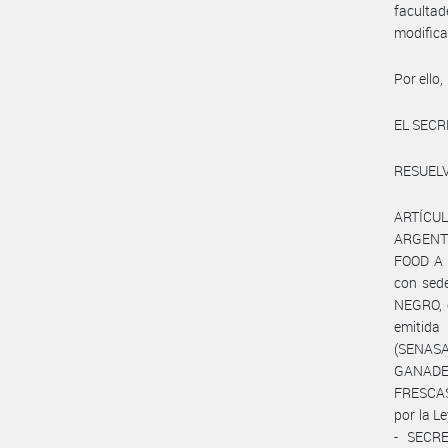
faculta
modifica
Por ello,
EL SECR
RESUELV
ARTÍCUL
ARGENTI
FOOD A 
con sede
NEGRO, c
emitid
(SENASA
GANADER
FRESCAS”
por la L
- SECR