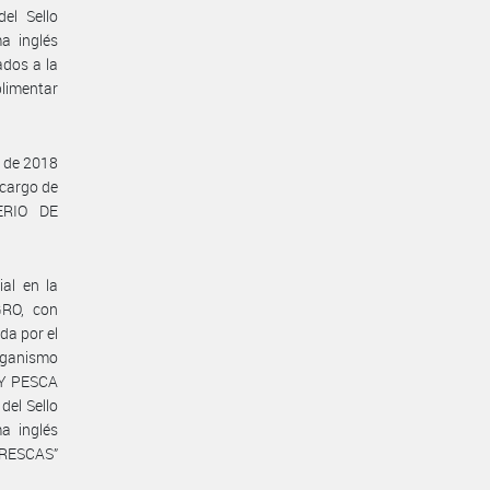
el Sello
a inglés
dos a la
plimentar
 de 2018
 cargo de
ERIO DE
al en la
GRO, con
da por el
rganismo
 Y PESCA
del Sello
a inglés
FRESCAS”