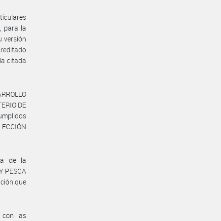
ticulares
, para la
 versión
reditado
la citada
SARROLLO
TERIO DE
cumplidos
 ELECCIÓN
ca de la
 Y PESCA
ción que
 con las