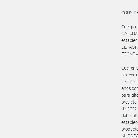
CONSID
Que por
NATURAL
establec
DE AGR
ECONOMÍ
Que, en 
sin exc
versión
años con
para dif
previst
de 2022
del en
establec
producto
KILOGRA