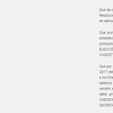
Que de c
Resoluci
en idént
Que, asi
establec
product
ELECCIÓ
CHOICE”
Que por 
2017 de
a los fi
derecho
versión
debe pr
SUBSEC
SECRETA