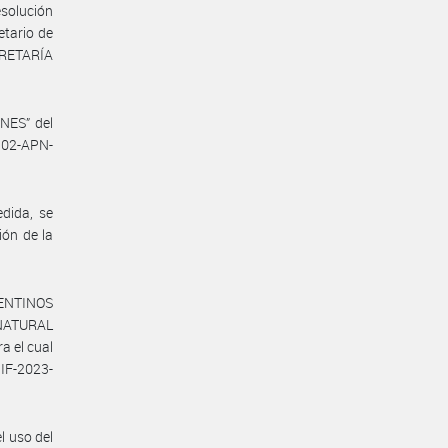
solución
tario de
ECRETARÍA
NES” del
302-APN-
dida, se
ión de la
GENTINOS
 NATURAL
a el cual
 IF-2023-
l uso del