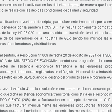
conómicos de la actividad en las distintas etapas, de manera que la p
icio se realice con las debidas condiciones de calidad y seguridad.
la situación coyuntural descripta, particularmente impactada por la e
a generada por la pandemia COVID – 19, resulta conveniente compatibi
s de la Ley N° 26.020 con una medida de transición tendiente a la a
ra de los operadores de la industria de GLP, siendo los mismos las 
ras, fraccionadoras y distribuidoras.
tal sentido, la Resolución N° 809 de fecha 20 de agosto de 2021 de la S
GÍA del MINISTERIO DE ECONOMÍA aprobó una erogación del recono
ácter de asistencia económica transitoria a las empresas prod
adoras y distribuidoras registradas en el Registro Nacional de la Industri
de Petróleo (RNGLP), cuando el destino del producto sea el Programa H
u vez, el Artículo 4° de la resolución mencionada en el considerando pr
ió que dicha asistencia económica transitoria, consistiría en el reconocim
POR CIENTO (20%) de la facturación en concepto de venta de GLP 
os) que facturen mensualmente las empresas productoras, fraccion
idoras durante el período comprendido entre los meses de agosto a dic