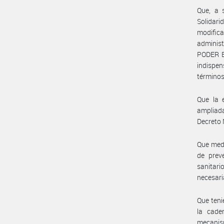
Que, a 
Solidari
modifica
administ
PODER E
indispen
términos
Que la 
ampliada
Decreto 
Que medi
de prev
sanitari
necesari
Que teni
la cade
mecanis