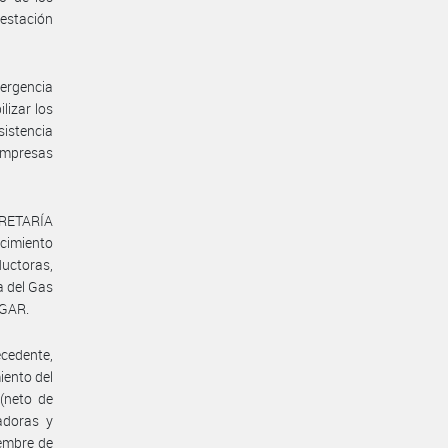
restación
mergencia
lizar los
sistencia
empresas
ECRETARÍA
cimiento
uctoras,
a del Gas
OGAR.
ecedente,
iento del
(neto de
adoras y
iembre de