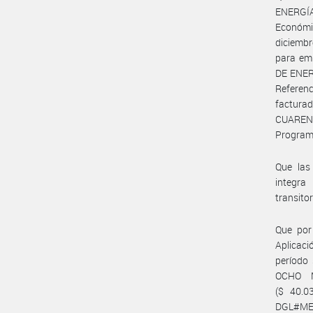
ENERGÍA
Económi
diciembr
para em
DE ENER
Referen
facturad
CUARENT
Progra
Que las
integra
transito
Que por
Aplicaci
período
OCHO 
($ 40.0
DGL#MEC)