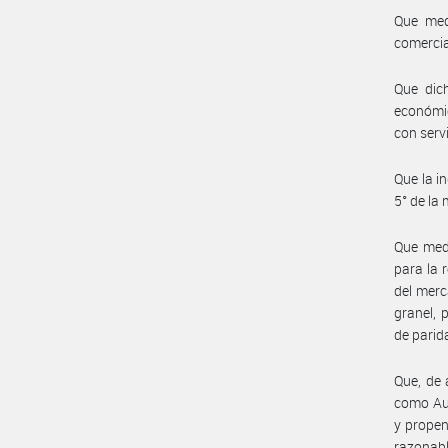
Que medi
comercia
Que dich
económic
con serv
Que la in
5° de la
Que medi
para la 
del merc
granel, 
de parid
Que, de 
como Aut
y propen
razonabl