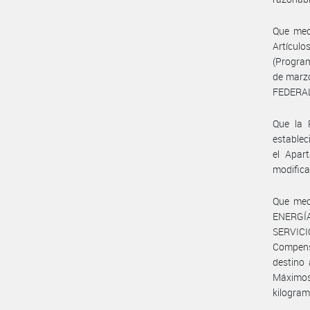
Que med
Artícul
(Progra
de marz
FEDERAL
Que la 
establec
el Apar
modifica
Que med
ENERGÍ
SERVICIO
Compens
destino 
Máximos
kilogram