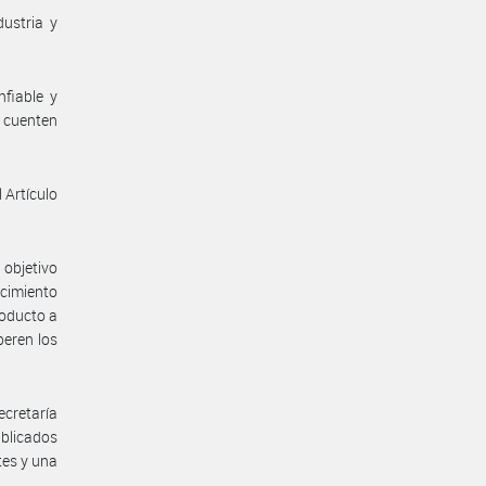
dustria y
nfiable y
o cuenten
l Artículo
 objetivo
ecimiento
roducto a
peren los
ecretaría
ublicados
tes y una