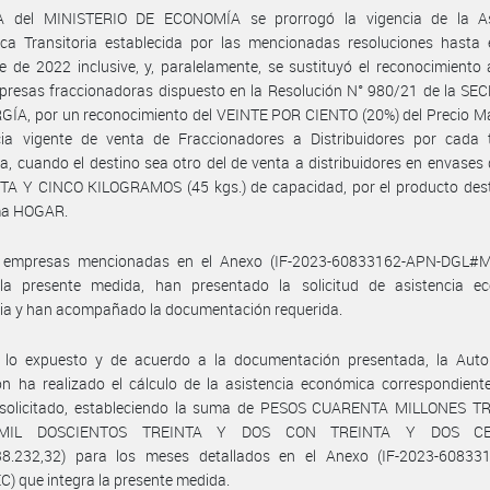
 del MINISTERIO DE ECONOMÍA se prorrogó la vigencia de la As
ca Transitoria establecida por las mencionadas resoluciones hasta 
e de 2022 inclusive, y, paralelamente, se sustituyó el reconocimiento 
presas fraccionadoras dispuesto en la Resolución N° 980/21 de la SE
GÍA, por un reconocimiento del VEINTE POR CIENTO (20%) del Precio M
cia vigente de venta de Fraccionadores a Distribuidores por cada 
a, cuando el destino sea otro del de venta a distribuidores en envases
A Y CINCO KILOGRAMOS (45 kgs.) de capacidad, por el producto dest
ma HOGAR.
 empresas mencionadas en el Anexo (IF-2023-60833162-APN-DGL#
 la presente medida, han presentado la solicitud de asistencia e
ria y han acompañado la documentación requerida.
 lo expuesto y de acuerdo a la documentación presentada, la Auto
ón ha realizado el cálculo de la asistencia económica correspondien
 solicitado, estableciendo la suma de PESOS CUARENTA MILLONES T
MIL DOSCIENTOS TREINTA Y DOS CON TREINTA Y DOS CE
38.232,32) para los meses detallados en el Anexo (IF-2023-60833
 que integra la presente medida.