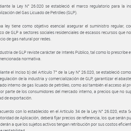
ante la Ley N° 26.020 se estableció el marco regulatorio para la in
lización del Gas Licuado de Petróleo (GLP).
a ley tiene como objetivo esencial asegurar el suministro regular, co
o de GLP a sectores sociales residenciales de escasos recursos que n
icio de gas natural por redes.
dustria de GLP reviste carácter de Interés Público, tal como lo prescribe e
 mencionada normativa.
ante el Inciso b) del Artículo 7° de la Ley N° 26.020, se estableció como
regulación de la industria y comercialización de GLP, garantizar el abast
ado interno de gas licuado de petróleo, como así también el acceso al p
por parte de los consumidores del mercado interno, a precios que no su
ad de exportación.
acuerdo con lo establecido en el Artículo 34 de la Ley N° 26.020, esta S
oridad de Aplicación, deberá fijar precios de referencia, los que serán p
derán a que los sujetos activos tengan retribución por sus costos eficien
e rentabilidad.