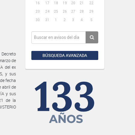
16
17
18
19
20
21
22
23
24
25
26
27
28
29
30
31
1
2
3
4
5
 Decreto
BÚSQUEDA AVANZADA
 marzo de
A del ex
S, y sus
 de fecha
 abril de
ÍA y sus
21 de la
NISTERIO