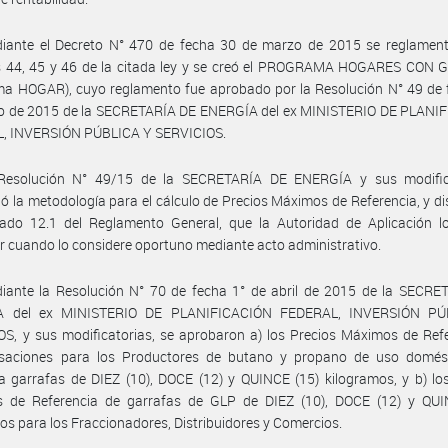
iante el Decreto N° 470 de fecha 30 de marzo de 2015 se reglament
os 44, 45 y 46 de la citada ley y se creó el PROGRAMA HOGARES CON
ma HOGAR), cuyo reglamento fue aprobado por la Resolución N° 49 de 
o de 2015 de la SECRETARÍA DE ENERGÍA del ex MINISTERIO DE PLANI
, INVERSIÓN PÚBLICA Y SERVICIOS.
Resolución N° 49/15 de la SECRETARÍA DE ENERGÍA y sus modific
ió la metodología para el cálculo de Precios Máximos de Referencia, y d
tado 12.1 del Reglamento General, que la Autoridad de Aplicación l
r cuando lo considere oportuno mediante acto administrativo.
iante la Resolución N° 70 de fecha 1° de abril de 2015 de la SECRE
A del ex MINISTERIO DE PLANIFICACIÓN FEDERAL, INVERSIÓN PÚ
S, y sus modificatorias, se aprobaron a) los Precios Máximos de Ref
aciones para los Productores de butano y propano de uso domés
a garrafas de DIEZ (10), DOCE (12) y QUINCE (15) kilogramos, y b) lo
 de Referencia de garrafas de GLP de DIEZ (10), DOCE (12) y QUI
os para los Fraccionadores, Distribuidores y Comercios.