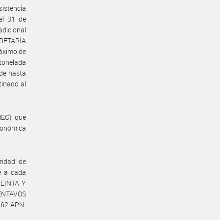
istencia
el 31 de
adicional
CRETARÍA
áximo de
tonelada
 de hasta
inado al
MEC) que
conómica
ridad de
te a cada
REINTA Y
NTAVOS
162-APN-