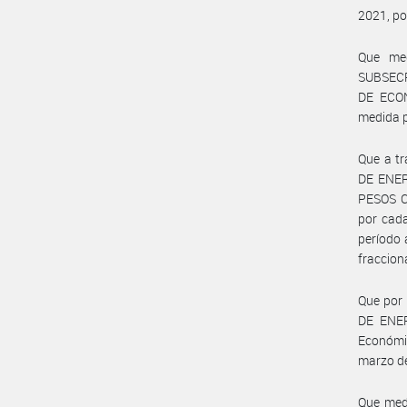
2021, po
Que med
SUBSECR
DE ECON
medida p
Que a tr
DE ENER
PESOS C
por cad
período 
fraccion
Que por 
DE ENER
Económi
marzo de
Que med