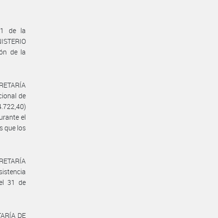
21 de la
NISTERIO
ón de la
ECRETARÍA
ional de
.722,40)
rante el
s que los
ECRETARÍA
istencia
el 31 de
TARÍA DE