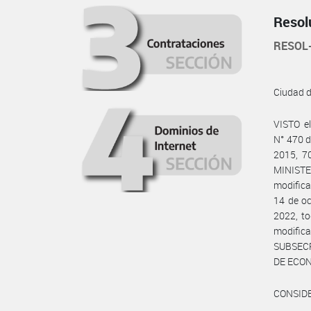
Resol
RESOL
Ciudad 
VISTO e
N° 470 d
2015, 7
MINISTE
modifica
14 de oc
2022, t
modific
SUBSECR
DE ECON
CONSID