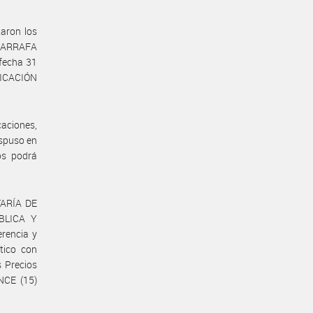
aron los
 GARRAFA
fecha 31
FICACIÓN
aciones,
ispuso en
os podrá
TARÍA DE
BLICA Y
erencia y
tico con
s Precios
NCE (15)