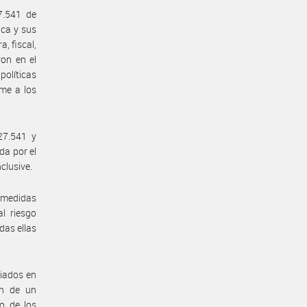
7.541 de
ica y sus
, fiscal,
ron en el
olíticas
rme a los
27.541 y
da por el
clusive.
o medidas
l riesgo
das ellas
ciados en
ón de un
o de los