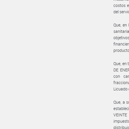
costos e
del serv
Que, en 
sanitari
objetivo
financie
producto
Que, en 
DE ENER
con car
fraccion
Licuado 
Que, a s
establec
VEINTE 
impuest
distribu