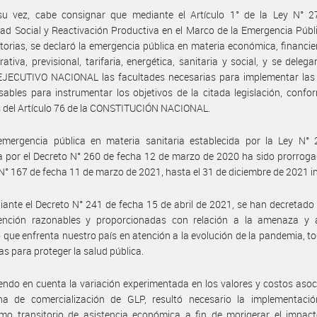
su vez, cabe consignar que mediante el Artículo 1° de la Ley N° 2
dad Social y Reactivación Productiva en el Marco de la Emergencia Públ
torias, se declaró la emergencia pública en materia económica, financiera
rativa, previsional, tarifaria, energética, sanitaria y social, y se delega
JECUTIVO NACIONAL las facultades necesarias para implementar las p
sables para instrumentar los objetivos de la citada legislación, confo
 del Artículo 76 de la CONSTITUCIÓN NACIONAL.
emergencia pública en materia sanitaria establecida por la Ley N° 
 por el Decreto N° 260 de fecha 12 de marzo de 2020 ha sido prorroga
N° 167 de fecha 11 de marzo de 2021, hasta el 31 de diciembre de 2021 in
ante el Decreto N° 241 de fecha 15 de abril de 2021, se han decretad
ención razonables y proporcionadas con relación a la amenaza y a
o que enfrenta nuestro país en atención a la evolución de la pandemia, to
as para proteger la salud pública.
endo en cuenta la variación experimentada en los valores y costos aso
na de comercialización de GLP, resultó necesario la implementaci
mo transitorio de asistencia económica a fin de morigerar el impact