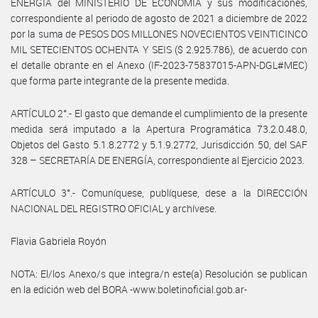
ENERGÍA del MINISTERIO DE ECONOMÍA y sus modificaciones,
correspondiente al periodo de agosto de 2021 a diciembre de 2022
por la suma de PESOS DOS MILLONES NOVECIENTOS VEINTICINCO
MIL SETECIENTOS OCHENTA Y SEIS ($ 2.925.786), de acuerdo con
el detalle obrante en el Anexo (IF-2023-75837015-APN-DGL#MEC)
que forma parte integrante de la presente medida.
ARTÍCULO 2°.- El gasto que demande el cumplimiento de la presente
medida será imputado a la Apertura Programática 73.2.0.48.0,
Objetos del Gasto 5.1.8.2772 y 5.1.9.2772, Jurisdicción 50, del SAF
328 – SECRETARÍA DE ENERGÍA, correspondiente al Ejercicio 2023.
ARTÍCULO 3°.- Comuníquese, publíquese, dese a la DIRECCIÓN
NACIONAL DEL REGISTRO OFICIAL y archívese.
Flavia Gabriela Royón
NOTA: El/los Anexo/s que integra/n este(a) Resolución se publican
en la edición web del BORA -www.boletinoficial.gob.ar-