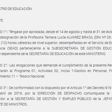
STRO DE EDUCACIÓN
E:
 1°.- Téngase por aprobada, desde el 14 de agosto y hasta el 31 de dic
 designación de la Profesora Tamara Lucía ALVAREZ BRASIL (DNI Nº 29
(12) horas cátedras de nivel superior, desempeñadas en el Servicio de 
ncia (SEAD) perteneciente a la SUBSECRETARÍA DE GESTIÓN EDU
 dependiente de la SECRETARÍA DE EDUCACIÓN de este MINISTERIO.
 2°.- Las erogaciones que demande el cumplimiento de la presente Re
tarán al Programa 01, Actividad 02, Inciso 1-Gastos en Personal, F
miento 11 – Tesoro Nacional.
 3°.- De conformidad con lo dispuesto por el Artículo 1° del Decreto 619
bril de 2016, por la DIRECCIÓN DE DESPACHO comuníquese la 
ción a la SECRETARÍA DE GESTIÓN Y EMPLEO PÚBLICO de la JEF
E DE MINISTROS.