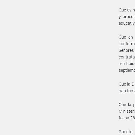
Que es n
y procur
educativ
Que en 
conforme
Señores 
contrat
retribu
septiemb
Que la 
han toma
Que la p
Minister
fecha 26
Por ello,