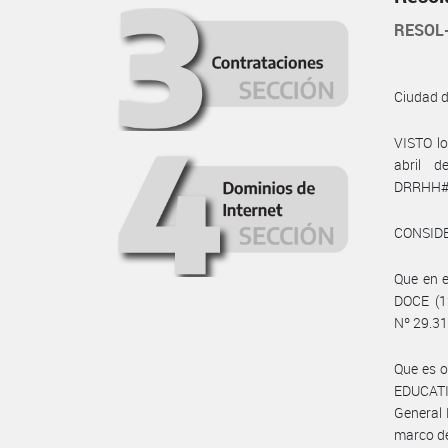
RESOL
Ciudad 
VISTO lo
abril d
DRRHH#
CONSID
Que en e
DOCE (1
Nº 29.31
Que es o
EDUCATI
General 
marco de