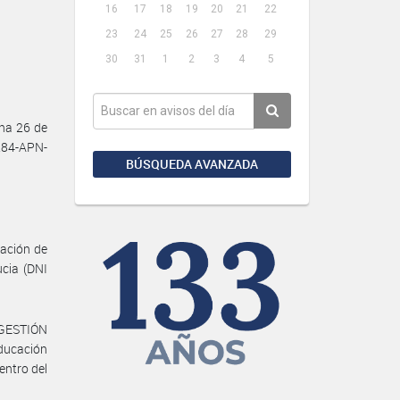
16
17
18
19
20
21
22
23
24
25
26
27
28
29
30
31
1
2
3
4
5
cha 26 de
284-APN-
BÚSQUEDA AVANZADA
nación de
cia (DNI
E GESTIÓN
ducación
entro del