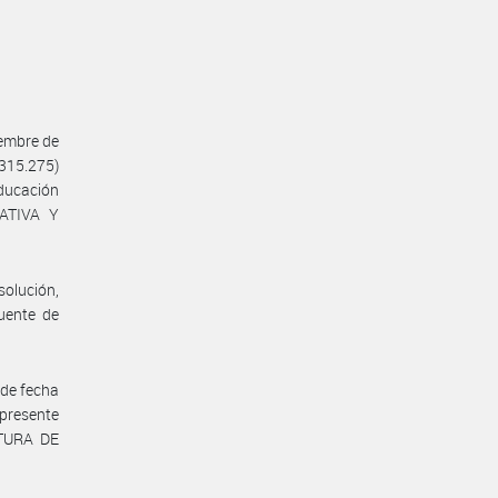
iembre de
.315.275)
Educación
CATIVA Y
solución,
uente de
 de fecha
presente
ATURA DE