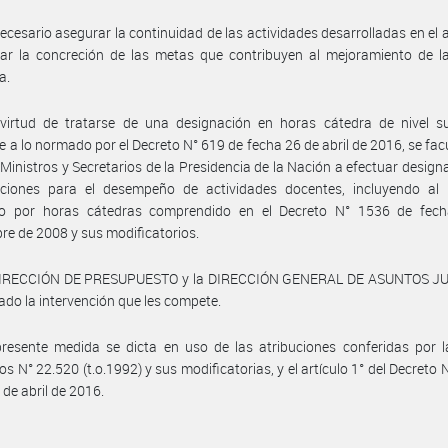
ecesario asegurar la continuidad de las actividades desarrolladas en el
ar la concreción de las metas que contribuyen al mejoramiento de la
a.
virtud de tratarse de una designación en horas cátedra de nivel su
 a lo normado por el Decreto N° 619 de fecha 26 de abril de 2016, se facu
Ministros y Secretarios de la Presidencia de la Nación a efectuar design
aciones para el desempeño de actividades docentes, incluyendo al 
ido por horas cátedras comprendido en el Decreto N° 1536 de fec
re de 2008 y sus modificatorios.
DIRECCIÓN DE PRESUPUESTO y la DIRECCIÓN GENERAL DE ASUNTOS J
do la intervención que les compete.
resente medida se dicta en uso de las atribuciones conferidas por l
ios N° 22.520 (t.o.1992) y sus modificatorias, y el artículo 1° del Decreto 
 de abril de 2016.