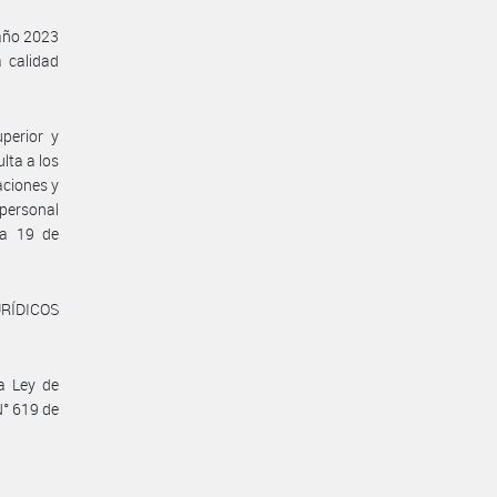
 año 2023
 calidad
perior y
lta a los
aciones y
personal
ha 19 de
URÍDICOS
a Ley de
N° 619 de