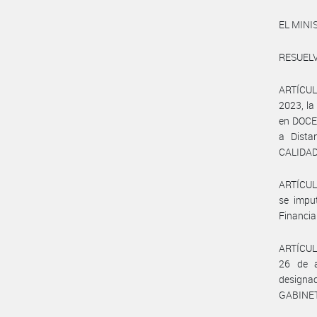
EL MINI
RESUELV
ARTÍCULO
2023, la
en DOCE 
a Dista
CALIDAD
ARTÍCULO
se impu
Financia
ARTÍCULO
26 de a
designa
GABINET