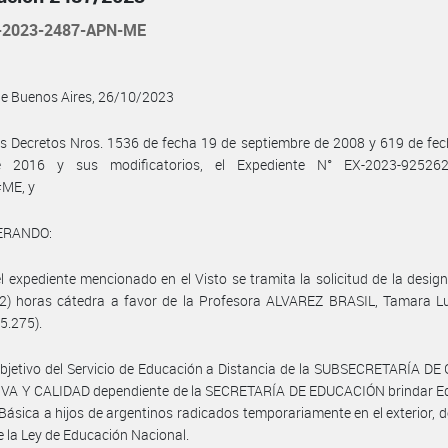
-2023-2487-APN-ME
de Buenos Aires, 26/10/2023
s Decretos Nros. 1536 de fecha 19 de septiembre de 2008 y 619 de fe
e 2016 y sus modificatorios, el Expediente N° EX-2023-92526
ME, y
ERANDO:
l expediente mencionado en el Visto se tramita la solicitud de la desig
2) horas cátedra a favor de la Profesora ALVAREZ BRASIL, Tamara Lu
5.275).
bjetivo del Servicio de Educación a Distancia de la SUBSECRETARÍA D
VA Y CALIDAD dependiente de la SECRETARÍA DE EDUCACIÓN brindar E
Básica a hijos de argentinos radicados temporariamente en el exterior, d
 la Ley de Educación Nacional.