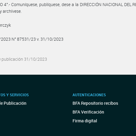
O 4°.- Comuníquese, publíquese, dese a la DIRECCIÓN NACIONAL DEL 
y archívese.
erczyk
0/2023 N° 87531/23 v. 31/10/2023
e publicación 31/10/2023
OS Y SERVICIOS
AUTENTICACIONES
de Publicación
BFA Repositorio recibos
BFA Verificación
Firma digital