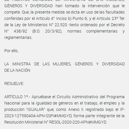
GÉNEROS Y DIVERSIDAD han tomado la intervención que le
compete. Que, la presente medida se dicta en uso de las facultades
conferidas por el Artículo 4° Inciso b) Punto 6; y el Artículo 23º Ter
de la Ley de Ministerios N° 22.520 -texto ordenado por el Decreto
N° 438/92 (B.O. 20/3/92), normas complementarias y
reglamentarias.
Por ello,
LA MINISTRA DE LAS MUJERES, GÉNEROS Y DIVERSIDAD
DE LA NACIÓN
RESUELVE:
ARTÍCULO 1º.- Apruébase el Circuito Administrativo del Programa
Nacional para la igualdad de géneros en el trabajo, el empleo y la
producción “IGUALAR” que, como Anexo II registrado bajo el IF-
2023-127590404-APN-SSPI#MMGYD, forma parte integrante de la
Resolución Ministerial N° RESOL-2020-220-APN#MMGYD.