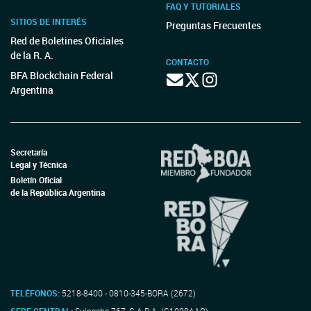
FAQ Y TUTORIALES
SITIOS DE INTERÉS
Preguntas Frecuentes
Red de Boletines Oficiales
de la R. A.
CONTACTO
BFA Blockchain Federal
Argentina
Secretaría
Legal y Técnica
Boletín Oficial
de la República Argentina
TELÉFONOS:
5218-8400 - 0810-345-BORA (2672)
SEDE CENTRAL:
Suipacha 767, C.A.B.A. (C1008AAO)