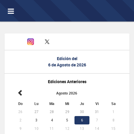
Toggle
navigation
Edición del
6 de Agosto de 2026
Ediciones Anteriores
Agosto 2026
Do
Lu
Ma
Mi
Ju
Vi
Sa
26
27
28
29
30
31
1
2
3
4
5
6
7
8
9
10
11
12
13
14
15