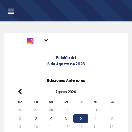
Toggle
navigation
Edición del
6 de Agosto de 2026
Ediciones Anteriores
Agosto 2026
Do
Lu
Ma
Mi
Ju
Vi
Sa
26
27
28
29
30
31
1
2
3
4
5
6
7
8
9
10
11
12
13
14
15