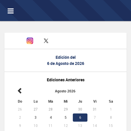
Toggle
navigation
Edición del
6 de Agosto de 2026
Ediciones Anteriores
Agosto 2026
Do
Lu
Ma
Mi
Ju
Vi
Sa
26
27
28
29
30
31
1
2
3
4
5
6
7
8
9
10
11
12
13
14
15