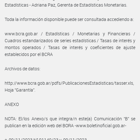
Estadísticas - Adriana Paz, Gerenta de Estadísticas Monetarias.
Toda la información disponible puede ser consultada accediendo a:
www.bcra.gob.ar / Estadísticas / Monetarias y Financieras /
Cuadros estandarizados de series estadísticas / Tasas de interés y
montos operados / Tasas de interés y coeficientes de ajuste
establecidos por el BCRA
Archivos de datos:
http://www.bcra.gob.ar/pdfs/PublicacionesEstadisticas/tasser.xls,
Hoja “Garantía”.
ANEXO
NOTA: El/los Anexo/s que integra/n este(a) Comunicación “B” se
publican en la edición web del BORA -www.boletinoficial.gob.ar-
e. 09/11/2023 N° 91149/23 v. 09/11/2023