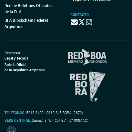
Red de Boletines Oficiales
de la R. A.
CONTACTO
BFA Blockchain Federal
Argentina
Secretaría
Legal y Técnica
Boletín Oficial
de la República Argentina
TELÉFONOS:
5218-8400 - 0810-345-BORA (2672)
SEDE CENTRAL:
Suipacha 767, C.A.B.A. (C1008AAO)