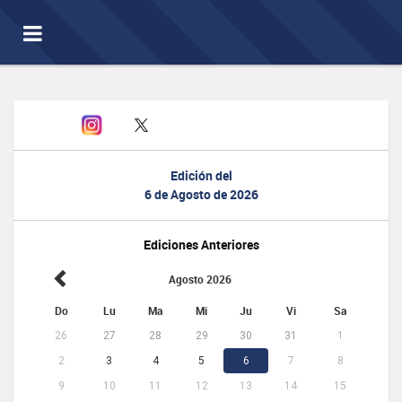
Toggle
navigation
Edición del
6 de Agosto de 2026
Ediciones Anteriores
Agosto 2026
Do
Lu
Ma
Mi
Ju
Vi
Sa
26
27
28
29
30
31
1
2
3
4
5
6
7
8
9
10
11
12
13
14
15