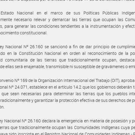
Estado Nacional en el marco de sus Políticas Públicas Indíge
amente necesario relevar y demarcar las tierras que ocupan las Com
s, para generar las condiciones tendientes a la instrumentación y efect
nocimiento constitucional.
ey Nacional Nº 26.160 se sancionó a fin de dar principio de cumplimi
ido en la Constitución Nacional en orden al reconocimiento de la po
ad comunitaria de las tierras que tradicionalmente ocupan, destac
de ellas será enajenable, transmisible ni susceptible de gravámenes o e
onvenio Nº 169 de la Organización Internacional del Trabajo (OIT), aproba
onal Nº 24.071, establece en el artículo 14.2 que los gobiernos deberán 
que sean necesarias para determinar las tierras que los pueblos int
radicionalmente y garantizar la protección efectiva de sus derechos de 
ón.
ey Nacional Nº 26.160 declara la emergencia en materia de posesión y 
ierras que tradicionalmente ocupan las Comunidades Indígenas cuya p
 haya sido inscripta en el Registro Nacional de Comunidades Indígenas - R