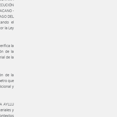
ECUCIÓN
CACANO -
IAGO DEL
tando el
or la Ley
rifica la
ión de la
ial de la
ón de la
metro que
icional y
NA AYLLU
eriales y
contextos