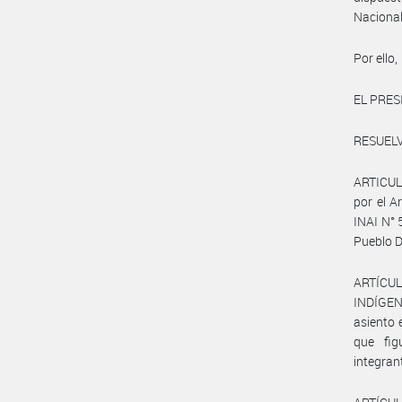
Nacional
Por ello,
EL PRES
RESUELV
ARTICULO
por el A
INAI N°
Pueblo D
ARTÍCULO
INDÍGEN
asiento 
que fi
integran