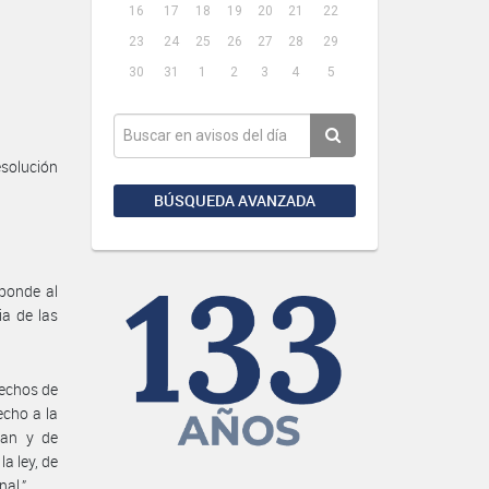
16
17
18
19
20
21
22
23
24
25
26
27
28
29
30
31
1
2
3
4
5
esolución
BÚSQUEDA AVANZADA
sponde al
ia de las
rechos de
echo a la
pan y de
a ley, de
nal.”