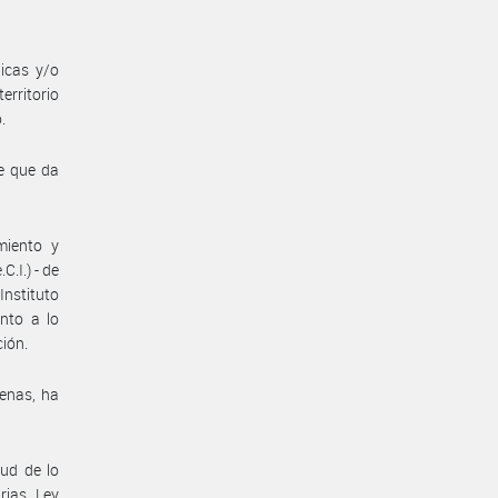
icas y/o
rritorio
.
be que da
miento y
.I.) - de
Instituto
nto a lo
ción.
genas, ha
tud de lo
rias, Ley