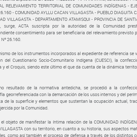
AL RELEVAMIENTO TERRITORIAL DE COMUNIDADES INDÍGENAS - EJ
26.160 - COMUNIDAD AYLLU CACAN VILLAGASTA - PUEBLO DIAGUITA 
AD VILLAGASTA - DEPARTAMENTO ATAMISQUI - PROVINCIA DE SANT
, surge, ACTA suscripta por la autoridad de la Comunidad pres
ndiente consentimiento para ser beneficiaria del relevamiento previsto p
 Nº 26.160.
ismo de los instrumentos incorporados al expediente de referencia se ve
ón del Cuestionario Socio-Comunitario Indígena (CUESCI), la confecc
a y el Croquis, siendo este último el que da cuenta de la dinámica territor
o resultado de la normativa antedicha, se procedió a la confecci
fía georreferenciada con la demarcación de los usos internos y del perí
a de la superficie y elementos que sustentan la ocupación actual, trad
ejercida por la Comunidad.
 el objeto de manifestar la íntima relación de la COMUNIDAD INDÍGE
LLAGASTA con su territorio, en cuanto a su historia, sus aspectos mat
ales, como así también el proceso de defensa a través de los distintos 