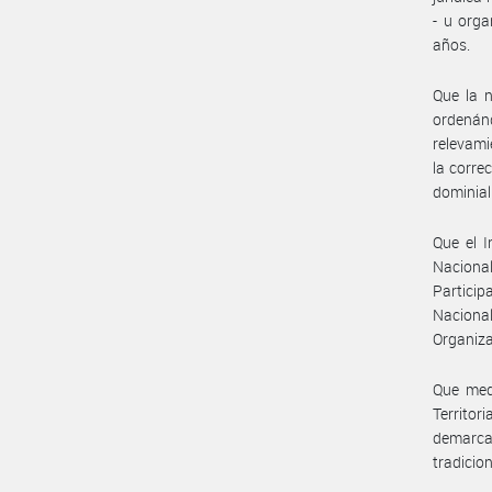
- u orga
años.
Que la 
ordenán
relevami
la corre
dominial
Que el I
Naciona
Particip
Nacional
Organiz
Que med
Territor
demarca
tradicion