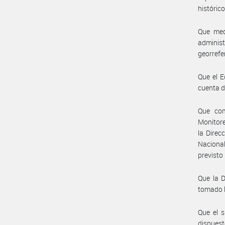
históric
Que med
adminis
georrefe
Que el E
cuenta d
Que com
Monitore
la Direc
Naciona
previsto
Que la D
tomado l
Que el s
dispuest