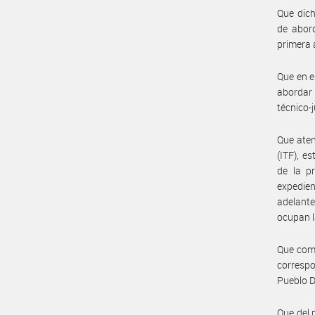
Que dich
de abord
primera 
Que en e
abordar 
técnico-
Que aten
(ITF), e
de la pr
expedien
adelante
ocupan l
Que como
corresp
Pueblo 
Que del