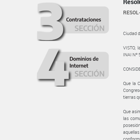
Resol
RESOL
Ciudad 
VISTO, l
INAI Nº 
CONSID
Que la C
Congreso
tierras 
Que asim
las comu
posesió
aquellas
conformi