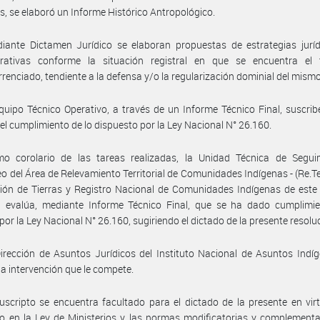
os, se elaboró un Informe Histórico Antropológico.
iante Dictamen Jurídico se elaboran propuestas de estrategias juríd
trativas conforme la situación registral en que se encuentra el te
rrenciado, tendiente a la defensa y/o la regularización dominial del mismo
quipo Técnico Operativo, a través de un Informe Técnico Final, suscri
el cumplimiento de lo dispuesto por la Ley Nacional N° 26.160.
o corolario de las tareas realizadas, la Unidad Técnica de Segui
o del Área de Relevamiento Territorial de Comunidades Indígenas - (Re.Te.C
ción de Tierras y Registro Nacional de Comunidades Indígenas de este 
l evalúa, mediante Informe Técnico Final, que se ha dado cumplimie
 por la Ley Nacional N° 26.160, sugiriendo el dictado de la presente resolu
irección de Asuntos Jurídicos del Instituto Nacional de Asuntos Indí
a intervención que le compete.
uscripto se encuentra facultado para el dictado de la presente en vir
o en la Ley de Ministerios y las normas modificatorias y complementa