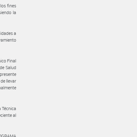
los fines
siendo la
nidades a
evamiento
ico Final
 de Salud
presente
de llevar
onalmente
a Técnica
iente al
PROGRAMA