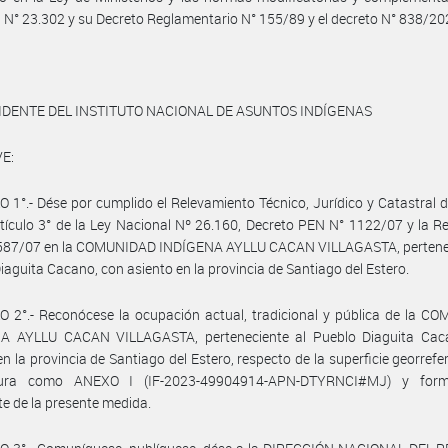
 N° 23.302 y su Decreto Reglamentario N° 155/89 y el decreto N° 838/20
IDENTE DEL INSTITUTO NACIONAL DE ASUNTOS INDÍGENAS
E:
 1°.- Dése por cumplido el Relevamiento Técnico, Jurídico y Catastral 
rtículo 3° de la Ley Nacional Nº 26.160, Decreto PEN N° 1122/07 y la R
 587/07 en la COMUNIDAD INDÍGENA AYLLU CACAN VILLAGASTA, pertenec
iaguita Cacano, con asiento en la provincia de Santiago del Estero.
 2°.- Reconócese la ocupación actual, tradicional y pública de la C
A AYLLU CACAN VILLAGASTA, perteneciente al Pueblo Diaguita Cac
en la provincia de Santiago del Estero, respecto de la superficie georrefe
gura como ANEXO I (IF-2023-49904914-APN-DTYRNCI#MJ) y form
te de la presente medida.