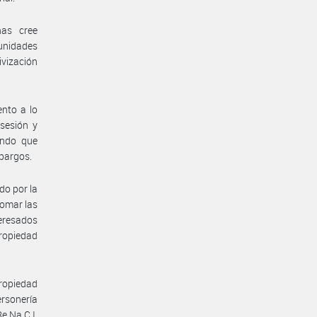
nas cree
unidades
ivización
ento a lo
sesión y
ando que
mbargos.
do por la
tomar las
eresados
propiedad
propiedad
ersonería
e.Na.C.I.