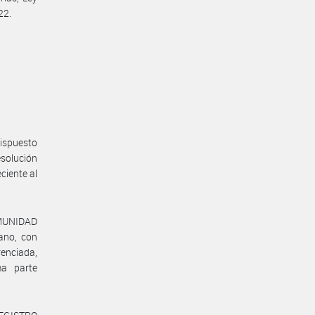
22.
dispuesto
esolución
iente al
OMUNIDAD
ano, con
renciada,
a parte