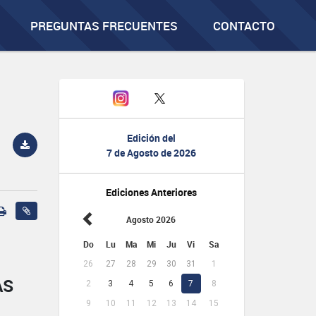
PREGUNTAS FRECUENTES
CONTACTO
Edición del
7 de Agosto de 2026
Ediciones Anteriores
Agosto 2026
Do
Lu
Ma
Mi
Ju
Vi
Sa
26
27
28
29
30
31
1
AS
2
3
4
5
6
7
8
9
10
11
12
13
14
15