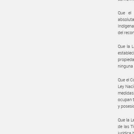
Que el 
absolut
Indígena
del reco
Que la L
establec
propied
ninguna 
Que el C
Ley Naci
medidas 
ocupan t
y posesi
Que la L
de las T
jurídica