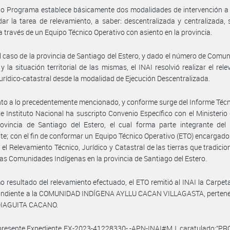
o Programa establece básicamente dos modalidades de intervención a 
ar la tarea de relevamiento, a saber: descentralizada y centralizada, 
a través de un Equipo Técnico Operativo con asiento en la provincia.
l caso de la provincia de Santiago del Estero, y dado el número de Comu
y la situación territorial de las mismas, el INAI resolvió realizar el rel
jurídico-catastral desde la modalidad de Ejecución Descentralizada.
to a lo precedentemente mencionado, y conforme surge del Informe Técn
ste Instituto Nacional ha suscripto Convenio Específico con el Ministerio
ovincia de Santiago del Estero, el cual forma parte integrante del 
te; con el fin de conformar un Equipo Técnico Operativo (ETO) encargado 
 el Relevamiento Técnico, Jurídico y Catastral de las tierras que tradici
as Comunidades Indígenas en la provincia de Santiago del Estero.
 resultado del relevamiento efectuado, el ETO remitió al INAI la Carpet
ondiente a la COMUNIDAD INDÍGENA AYLLU CACAN VILLAGASTA, pertenec
DIAGUITA CACANO.
 presente Expediente EX-2023-41228330- -APN-INAI#MJ, caratulado:”