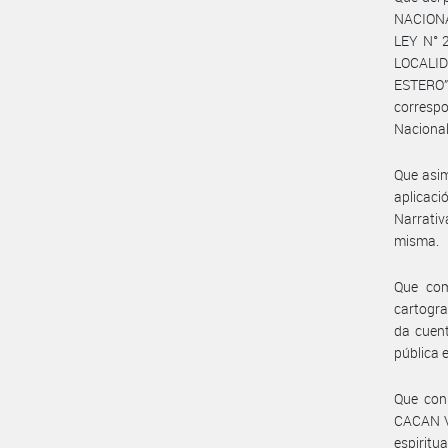
NACION
LEY N° 
LOCALID
ESTERO”
correspo
Nacional
Que asim
aplicaci
Narrativ
misma.
Que com
cartogra
da cuent
pública 
Que con
CACAN VI
espiritu