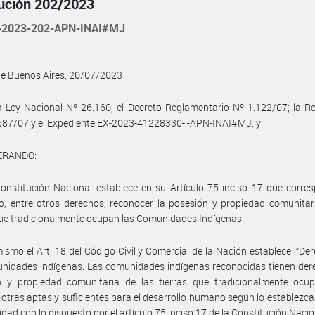
ución 202/2023
-2023-202-APN-INAI#MJ
de Buenos Aires, 20/07/2023
a Ley Nacional Nº 26.160, el Decreto Reglamentario Nº 1.122/07; la R
587/07 y el Expediente EX-2023-41228330- -APN-INAI#MJ, y
ERANDO:
onstitución Nacional establece en su Artículo 75 inciso 17 que corre
, entre otros derechos, reconocer la posesión y propiedad comunitar
que tradicionalmente ocupan las Comunidades Indígenas.
ismo el Art. 18 del Código Civil y Comercial de la Nación establece: “De
nidades indígenas. Las comunidades indígenas reconocidas tienen der
n y propiedad comunitaria de las tierras que tradicionalmente ocu
 otras aptas y suficientes para el desarrollo humano según lo establezca l
dad con lo dispuesto por el artículo 75 inciso 17 de la Constitución Nacio