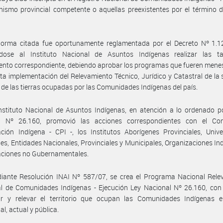
nismo provincial competente o aquellas preexistentes por el término 
norma citada fue oportunamente reglamentada por el Decreto Nº 1.1
dose al Instituto Nacional de Asuntos Indígenas realizar las t
ento correspondiente, debiendo aprobar los programas que fueren mene
cta implementación del Relevamiento Técnico, Jurídico y Catastral de la 
 de las tierras ocupadas por las Comunidades Indígenas del país.
nstituto Nacional de Asuntos Indígenas, en atención a lo ordenado p
l Nº 26.160, promovió las acciones correspondientes con el Co
ación Indígena - CPI -, los Institutos Aborígenes Provinciales, Univ
es, Entidades Nacionales, Provinciales y Municipales, Organizaciones In
aciones no Gubernamentales.
iante Resolución INAI Nº 587/07, se crea el Programa Nacional Rele
ial de Comunidades Indígenas - Ejecución Ley Nacional Nº 26.160, con 
r y relevar el territorio que ocupan las Comunidades Indígenas 
al, actual y pública.