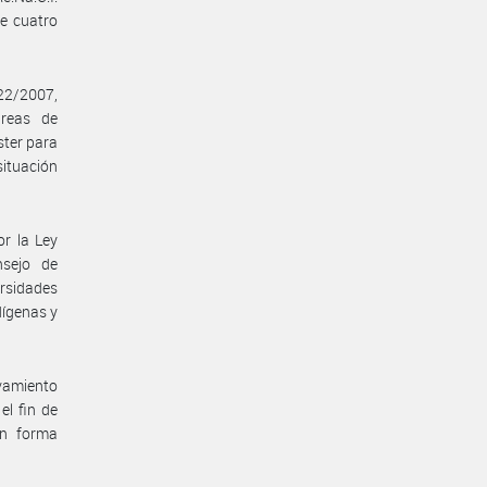
de cuatro
22/2007,
areas de
ster para
situación
or la Ley
nsejo de
ersidades
dígenas y
vamiento
el fin de
en forma