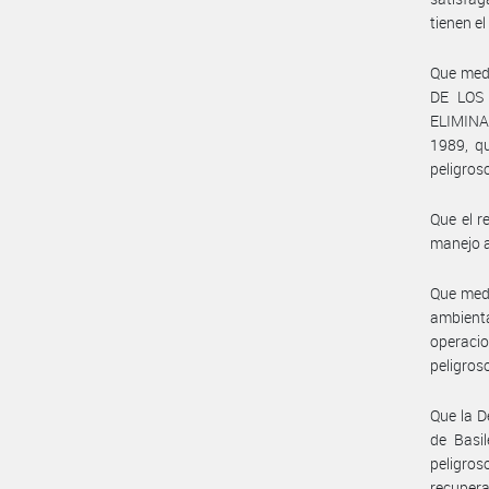
tienen el
Que med
DE LOS
ELIMINAC
1989, q
peligros
Que el r
manejo a
Que medi
ambient
operacio
peligros
Que la D
de Basil
peligros
recupera