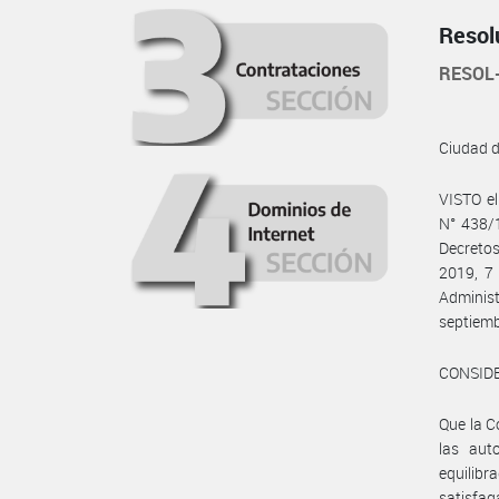
Resol
RESOL
Ciudad 
VISTO e
N° 438/1
Decretos
2019, 7 
Adminis
septiemb
CONSID
Que la C
las aut
equilib
satisfag