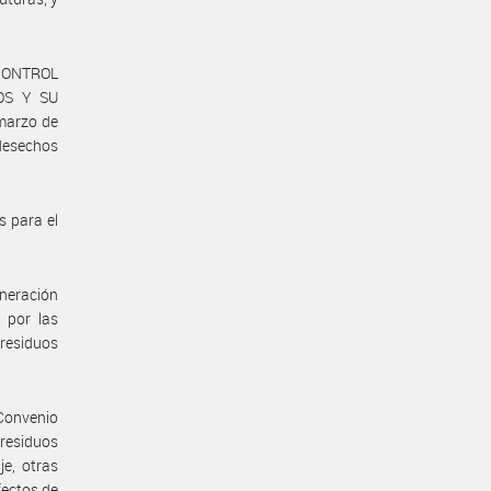
 CONTROL
OS Y SU
 marzo de
desechos
s para el
ineración
 por las
 residuos
 Convenio
 residuos
je, otras
fectos de