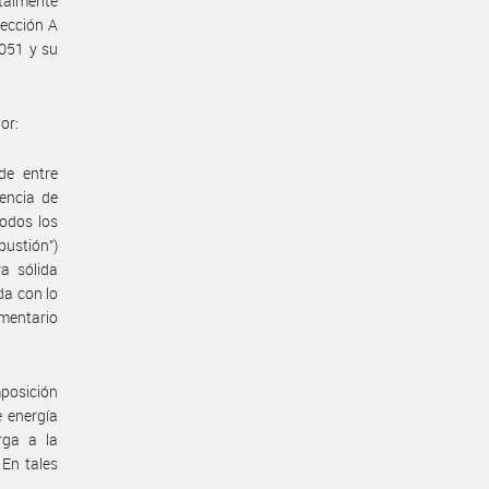
talmente
Sección A
.051 y su
or:
de entre
encia de
todos los
ustión”)
a sólida
da con lo
amentario
mposición
e energía
rga a la
 En tales