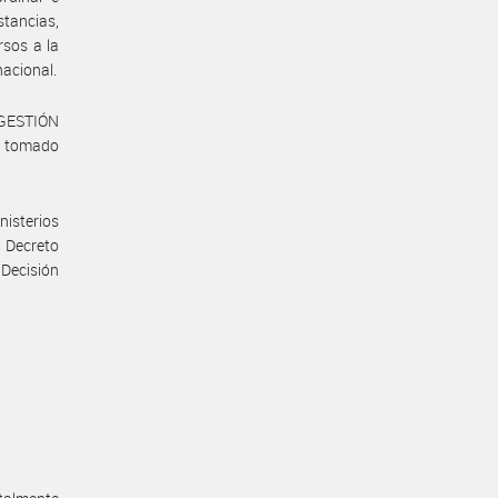
tancias,
rsos a la
nacional.
 GESTIÓN
a tomado
nisterios
 Decreto
 Decisión