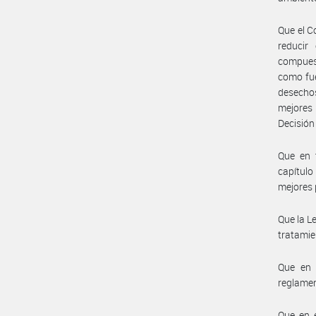
Que el C
reducir
compuest
como fue
desecho
mejores 
Decisión
Que en t
capítulo
mejores 
Que la L
tratamie
Que en 
reglame
Que en e