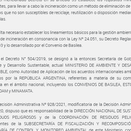
tes, para llevar a cabo la incineración como un método de eliminación de
os que no son susceptibles de reciclaje, reutilización o disposición media
ías.
lta necesario establecer los lineamientos básicos para la gestión ambie
 de incineración en consonancia con la Ley Nº 24.051, su Decreto Regl
3 y lo desarrollado por el Convenio de Basilea.
 el Decreto N° 504/2019, se designó a la entonces Secretaría de Gob
e y Desarrollo Sustentable, actual MINISTERIO DE AMBIENTE Y DE
LE, como Autoridad de Aplicación de los acuerdos internacionales am
tos por la REPÚBLICA ARGENTINA, referentes a materia de su com
ica en el ámbito nacional, incluyendo los CONVENIOS DE BASILEA, ES
DAM y MINAMATA.
ecisión Administrativa Nº 928/2021, modificatoria de la Decisión Admin
20, dispuso que es responsabilidad de la DIRECCIÓN NACIONAL DE SU
DUOS PELIGROSOS y de la COORDINACIÓN DE RESIDUOS PELI
ientes de la SUBSECRETARÍA DE FISCALIZACIÓN Y RECOMPOSICIÓ
RÍA DE CONTROL Y MONITOREO AMBIENTAL de este Ministerio, coo