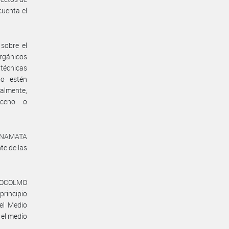
cuenta el
sobre el
rgánicos
 técnicas
 o estén
almente,
enceno o
MINAMATA
te de las
STOCOLMO
rincipio
el Medio
 el medio