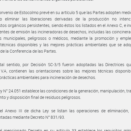
onvenio de Estocolmo prevé en su artículo 5 que las Partes adopten med
 o eliminar las liberaciones derivadas de la producción no intenc
os orgánicos persistentes, siendo éstos los listados en el Anexo C, e i
ntes de emisión las incineradoras de desechos, incluidas las coinciner
s municipales, peligrosos o médicos, mediante la promoción y emple
técnicas disponibles y las mejores prácticas ambientales que se ado
 de la Conferencia de las Partes.
al sentido, por Decisión SC-3/5 fueron adoptadas las Directrices qu
 V.A, contienen las orientaciones sobre las mejores técnicas disponib
prácticas ambientales para incineración de desechos.
ey N° 24.051 establece las condiciones de la generación, manipulación, tr
nto y disposición final de residuos peligrosos.
el Anexo III de dicha Ley se listan las operaciones de eliminación,
ntadas mediante Decreto N° 831/93.
l mencionado Decreto en su artículo 33 establece los requisitos mín