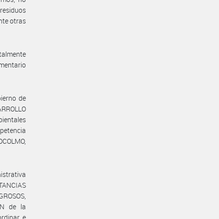
 residuos
nte otras
ntalmente
amentario
ierno de
SARROLLO
bientales
petencia
TOCOLMO,
istrativa
STANCIAS
GROSOS,
N de la
rdinar e