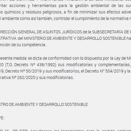
ntar acciones y herramientas para la gestión ambiental de las sus
s químicos y residuos peligrosos, a fin de minimizar sus efectos adve
al ambiente como así también, controlar el cumplimiento de la normativa 
DIRECCIÓN GENERAL DE ASUNTOS JURÍDICOS de la SUBSECRETARÍA DE
TRATIVA del MINISTERIO DE AMBIENTE Y DESARROLLO SOSTENIBLE h
vención de su competencia.
resente medida se dicta de conformidad con lo dispuesto por la Ley de Mi
20 (T.O. Decreto Nº 438/1992) sus modificatorias y complementarias,
9, Decreto Nº 50/2019 y sus modificatorios, el Decreto N° 504/2019 y la
rativa Nº 262/2020 y sus modificatorias.
STRO DE AMBIENTE Y DESARROLLO SOSTENIBLE
E: