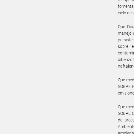
fomentar
ciclo de 
Que Dec
manejo 
persiste
sobre e
contami
dibenzo
naftalen
Que med
SOBRE EL
emisione
Que med
SOBRE C
de preca
Ambiente
ambiente