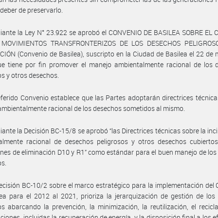
 deber de preservarlo.
iante la Ley N° 23.922 se aprobó el CONVENIO DE BASILEA SOBRE EL
 MOVIMIENTOS TRANSFRONTERIZOS DE LOS DESECHOS PELIGROS
IÓN (Convenio de Basilea), suscripto en la Ciudad de Basilea el 22 de
ue tiene por fin promover el manejo ambientalmente racional de los 
os y otros desechos.
eferido Convenio establece que las Partes adoptarán directrices técnica
mbientalmente racional de los desechos sometidos al mismo.
ante la Decisión BC-15/8 se aprobó “las Directrices técnicas sobre la inc
almente racional de desechos peligrosos y otros desechos cubiertos
nes de eliminación D10 y R1” como estándar para el buen manejo de los
os.
ecisión BC-10/2 sobre el marco estratégico para la implementación del
ea para el 2012 al 2021, prioriza la jerarquización de gestión de los
os abarcando la prevención, la minimización, la reutilización, el recicla
ciones, incluidas la recuperación de energía, y la disposición final a los e