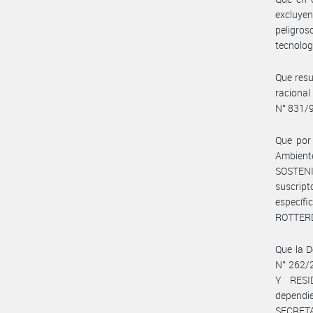
excluyen
peligros
tecnolog
Que resu
racional
N° 831/9
Que por
Ambient
SOSTENIB
suscrip
específ
ROTTER
Que la D
N° 262/
Y RESI
depend
SECRETA