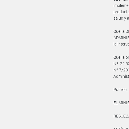
impleme
producto
salud y 
Que la 
ADMINIS
la inter
Que la p
Nº 22.5
Nº 7/201
Administ
Por ello,
EL MINI
RESUELV