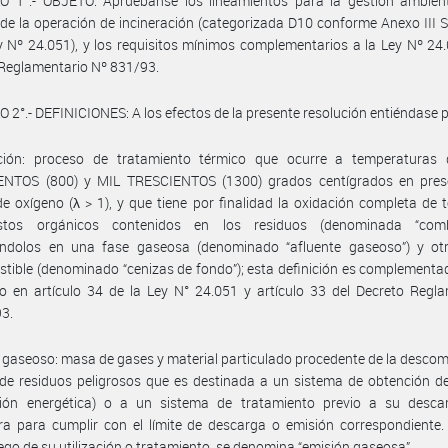
O 1°.- OBJETO: Apruébanse los lineamientos para la gestión ambien
 de la operación de incineración (categorizada D10 conforme Anexo III 
y Nº 24.051), y los requisitos mínimos complementarios a la Ley Nº 24
Reglamentario Nº 831/93.
 2°.- DEFINICIONES: A los efectos de la presente resolución entiéndase p
ación: proceso de tratamiento térmico que ocurre a temperaturas 
NTOS (800) y MIL TRESCIENTOS (1300) grados centígrados en pres
e oxígeno (λ > 1), y que tiene por finalidad la oxidación completa de 
tos orgánicos contenidos en los residuos (denominada “comb
iéndolos en una fase gaseosa (denominado “afluente gaseoso”) y otr
tible (denominado “cenizas de fondo”); esta definición es complementa
o en artículo 34 de la Ley N° 24.051 y artículo 33 del Decreto Regl
93.
 gaseoso: masa de gases y material particulado procedente de la desco
de residuos peligrosos que es destinada a un sistema de obtención d
sión energética) o a un sistema de tratamiento previo a su desca
a para cumplir con el límite de descarga o emisión correspondiente.
ego de su utilización o tratamiento, se denomina “emisión gaseosa”.