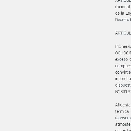
ARTÍCUL
racional
de la Le
Decreto 
ARTÍCULO
Inciner
OCHOCIE
exceso d
compues
convirt
incombus
dispuest
N° 831/
Afluente
térmica 
(conver
atmósfer
casos lu