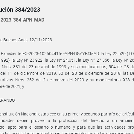
ución 384/2023
-2023-384-APN-MAD
de Buenos Aires, 12/11/2023
l Expediente EX-2023-102504415- -APN-DGAYF#MAD, la Ley 22.520 (T.O.
992), la Ley N° 23.922, la Ley Nº 24.051, la Ley Nº 27.356, la Ley N° 26
 Nros. 831 del 23 de abril de 1993 y sus modificatorias, 504 del 23 de
del 11 de diciembre de 2019, 50 del 20 de diciembre de 2019, las De
trativas Nros. 262 del 2 de marzo del 2020 y su modificatoria 928 d
re de 2021, y
ERANDO:
onstitución Nacional establece en su primer y segundo párrafo del artícu
oridades deben proveer a la protección del derecho a un ambien
rado, apto para el desarrollo humano y para que las actividades pro
an las necesidades presentes sin comprometer las de las generaciones f