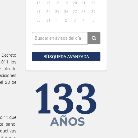
16
17
18
19
20
21
22
23
24
25
26
27
28
29
30
31
1
2
3
4
5
 Decreto
BÚSQUEDA AVANZADA
.011, los
 julio de
cisiones
el 20 de
lo 41 que
te sano,
ductivas
uturas; y