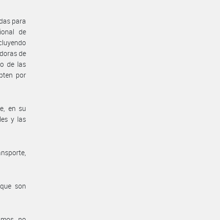
idas para
ional de
ncluyendo
adoras de
o de las
pten por
e, en su
les y las
ansporte,
 que son
imos, no