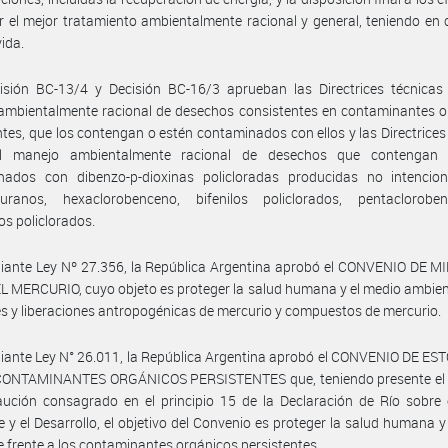
 el mejor tratamiento ambientalmente racional y general, teniendo en 
vida.
isión BC-13/4 y Decisión BC-16/3 aprueban las Directrices técnicas 
ambientalmente racional de desechos consistentes en contaminantes o
ntes, que los contengan o estén contaminados con ellos y las Directrices
l manejo ambientalmente racional de desechos que contengan
nados con dibenzo-p-dioxinas policloradas producidas no intencion
furanos, hexaclorobenceno, bifenilos policlorados, pentaclorob
os policlorados.
iante Ley Nº 27.356, la República Argentina aprobó el CONVENIO DE 
 MERCURIO, cuyo objeto es proteger la salud humana y el medio ambien
s y liberaciones antropogénicas de mercurio y compuestos de mercurio.
iante Ley N° 26.011, la República Argentina aprobó el CONVENIO DE E
ONTAMINANTES ORGÁNICOS PERSISTENTES que, teniendo presente el p
ución consagrado en el principio 15 de la Declaración de Río sobre 
 y el Desarrollo, el objetivo del Convenio es proteger la salud humana y
 frente a los contaminantes orgánicos persistentes.