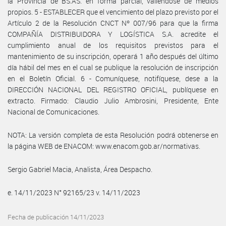
la Provincia de BS.AS. en forma parcial, valiéndose de medios
propios. 5 - ESTABLECER que el vencimiento del plazo previsto por el
Artículo 2 de la Resolución CNCT Nº 007/96 para que la firma
COMPAÑÍA DISTRIBUIDORA Y LOGÍSTICA S.A. acredite el
cumplimiento anual de los requisitos previstos para el
mantenimiento de su inscripción, operará 1 año después del último
día hábil del mes en el cual se publique la resolución de inscripción
en el Boletín Oficial. 6 - Comuníquese, notifíquese, dese a la
DIRECCIÓN NACIONAL DEL REGISTRO OFICIAL, publíquese en
extracto. Firmado: Claudio Julio Ambrosini, Presidente, Ente
Nacional de Comunicaciones.
NOTA: La versión completa de esta Resolución podrá obtenerse en
la página WEB de ENACOM: www.enacom.gob.ar/normativas.
Sergio Gabriel Macia, Analista, Área Despacho.
e. 14/11/2023 N° 92165/23 v. 14/11/2023
Fecha de publicación 14/11/2023