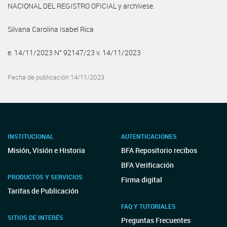
NACIONAL DEL REGISTRO OFICIAL y archívese.
Silvana Carolina Isabel Rica
e. 14/11/2023 N° 92147/23 v. 14/11/2023
Fecha de publicación 14/11/2023
INSTITUCIONAL
AUTENTICACIONES
Misión, Visión e Historia
BFA Repositorio recibos
BFA Verificación
PRODUCTOS Y SERVICIOS
Firma digital
Tarifas de Publicación
FAQ Y TUTORIALES
SITIOS DE INTERÉS
Preguntas Frecuentes