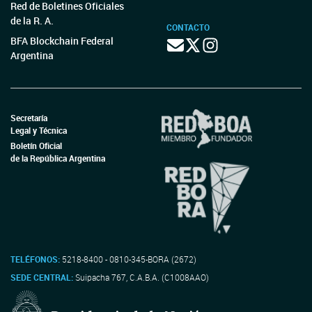
Red de Boletines Oficiales
de la R. A.
CONTACTO
BFA Blockchain Federal
Argentina
Secretaría
Legal y Técnica
Boletín Oficial
de la República Argentina
TELÉFONOS:
5218-8400 - 0810-345-BORA (2672)
SEDE CENTRAL:
Suipacha 767, C.A.B.A. (C1008AAO)