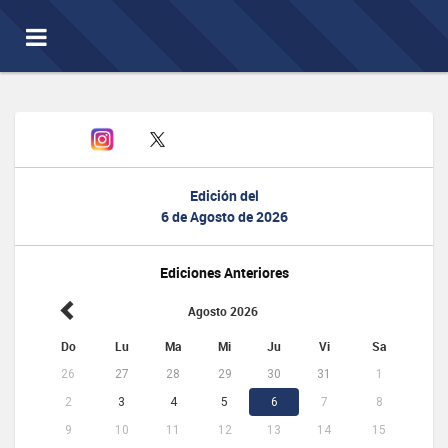
Toggle
navigation
Edición del
6 de Agosto de 2026
Ediciones Anteriores
Agosto 2026
Do
Lu
Ma
Mi
Ju
Vi
Sa
26
27
28
29
30
31
1
2
3
4
5
6
7
8
9
10
11
12
13
14
15