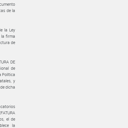
ocumento
cas de la
e la Ley
 la firma
uctura de
ATURA DE
ional de
 Política
atales, y
 de dicha
icatorios
JEFATURA
s, el de
blece la