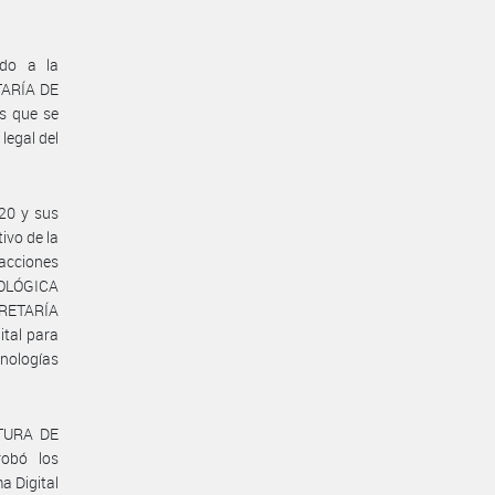
ido a la
TARÍA DE
s que se
 legal del
020 y sus
ivo de la
acciones
OLÓGICA
CRETARÍA
ital para
cnologías
ATURA DE
obó los
a Digital