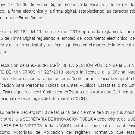
Ley Nº 25.506 de Firma Digital reconoció la eficacia jurídica del d
ico, la firma electrónica y la firma digital, estableciendo las característi
ructura de Firma Digital.
Decreto N° 182 del 11 de marzo de 2019 aprobó la reglamentación d
6 de Firma Digital regulando el empleo del documento electrónico, de
ica y de la firma digital y su eficacia jurídica en el marco de la Infraestr
ital.
Resolución de la ex-SECRETARÍA DE LA GESTIÓN PÚBLICA de la JEF
E DE MINISTROS N° 227/2010 otorgó la licencia a la Oficina Nac
ías de Información para operar como Certificador Licenciado y aprobó la
ficación para Personas Físicas de Entes Públicos, Estatales o no Est
 Físicas que realicen trámites con el Estado de la Autoridad Certificante
Nacional de Tecnologías de Información AC ONTI.
su parte el Decreto Nº 50 de fecha 19 de diciembre de 2019 y sus modif
tre otros, a la SECRETARÍA DE INNOVACIÓN PÚBLICA dependiente de la 
NETE DE MINISTROS de la NACIÓN, estableciendo entre sus objetivo
como Autoridad de Aplicación del régimen normativo que esta