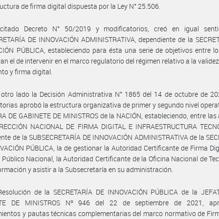
ructura de firma digital dispuesta por la Ley N° 25.506.
citado Decreto N° 50/2019 y modificatorios, creó en igual sent
ETARÍA DE INNOVACIÓN ADMINISTRATIVA, dependiente de la SECRE
ÓN PÚBLICA, estableciendo para ésta una serie de objetivos entre lo
n el de intervenir en el marco regulatorio del régimen relativo a la validez
o y firma digital.
otro lado la Decisión Administrativa N° 1865 del 14 de octubre de 2
torias aprobó la estructura organizativa de primer y segundo nivel operat
A DE GABINETE DE MINISTROS de la NACIÓN, estableciendo, entre las 
DIRECCIÓN NACIONAL DE FIRMA DIGITAL E INFRAESTRUCTURA TECN
ente de la SUBSECRETARÍA DE INNOVACIÓN ADMINISTRATIVA de la SE
ACIÓN PÚBLICA, la de gestionar la Autoridad Certificante de Firma Dig
r Público Nacional, la Autoridad Certificante de la Oficina Nacional de Te
formación y asistir a la Subsecretaría en su administración.
Resolución de la SECRETARÍA DE INNOVACIÓN PÚBLICA de la JEF
TE DE MINISTROS Nº 946 del 22 de septiembre de 2021, apr
ientos y pautas técnicas complementarias del marco normativo de Firm