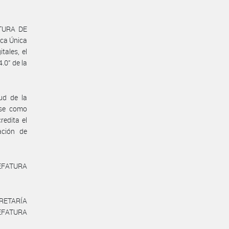
ATURA DE
ica Única
tales, el
.0” de la
tud de la
rse como
redita el
ación de
JEFATURA
CRETARÍA
JEFATURA