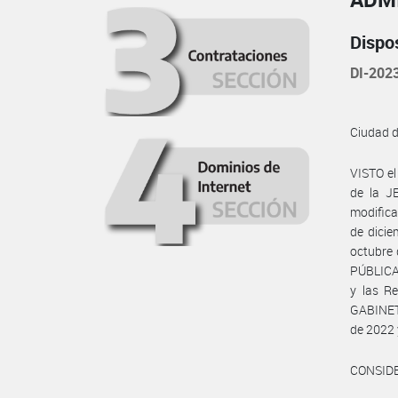
Dispo
DI-202
Ciudad 
VISTO e
de la J
modifica
de dicie
octubre 
PÚBLICA
y las R
GABINET
de 2022 
CONSID