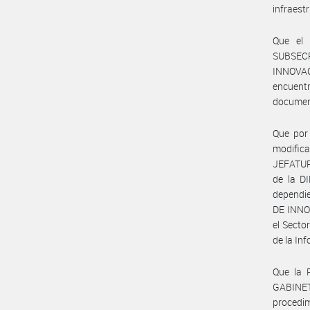
infraest
Que el 
SUBSECR
INNOVACI
encuentra
document
Que por 
modifica
JEFATUR
de la 
dependi
DE INNOV
el Secto
de la In
Que la 
GABINE
procedim