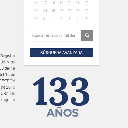
16
17
18
19
20
21
22
23
24
25
26
27
28
29
30
31
1
2
3
4
5
BÚSQUEDA AVANZADA
Registro
506 y su
50 del 19
del 14 de
A GESTIÓN
 de 2010
ATURA DE
e agosto