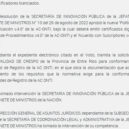
tificadores licenciados.
Resolución de la SECRETARÍA DE INNOVACIÓN PÚBLICA de la JEF
 DE MINISTROS N° 10 del 26 de agosto de 2022 aprobó la nueva “Polít
ficación v.4.0” de la AC-ONTI, bajo la cual deberá emitir certificados digi
de Procedimientos v4.0” de la AC-ONTI y el “Acuerdo con Suscriptores v4
.
iante el expediente electrónico citado en el Visto, tramita la solici
ALIDAD DE CRESPO de la Provincia de Entre Ríos para conforma
d de Registro de la AC ONTI, en el que obra la documentación que ac
iento de los requisitos que la normativa exige para la conform
des de Registro de la AC ONTI.
tomado intervención la SECRETARÍA DE INNOVACIÓN PÚBLICA de la 
NETE DE MINISTROS de la NACIÓN.
DIRECCIÓN GENERAL DE ASUNTOS JURÍDICOS dependiente de la SUBSE
e la SECRETARÍA DE COORDINACIÓN LEGAL y ADMINISTRATIVA de la 
NETE DE MINISTROS ha tomado la intervención de su competencia.