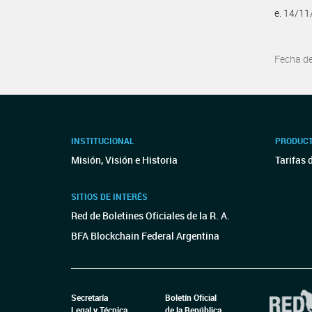
e. 14/1
Fecha d
INSTITUCIONAL
PRODUCT
Misión, Visión e Historia
Tarifas 
SITIOS DE INTERÉS
Red de Boletines Oficiales de la R. A.
BFA Blockchain Federal Argentina
Secretaría
Boletín Oficial
Legal y Técnica
de la República