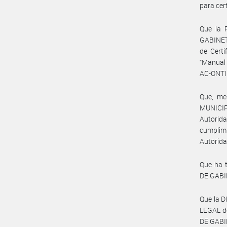
para cer
Que la 
GABINETE
de Certi
“Manual 
AC-ONTI
Que, med
MUNICIP
Autorida
cumplim
Autorida
Que ha 
DE GABI
Que la 
LEGAL d
DE GABI