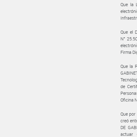
Que la 
electrón
Infraest
Que el 
N° 25.50
electrón
Firma Dig
Que la 
GABINET
Tecnolog
de Certi
Personas
Oficina 
Que por 
creó en
DE GABI
actuar 