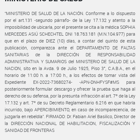
“MINISTERIO DE SALUD DE LA NACIÓN. Conforme a lo dispuesto
por el art.131 -segundo párrafo- de la Ley 17.132 y atento a la
imposibilidad de ubicarla, por el presente se cita a la médica SOPHIA
MERCEDES ASIÚ SCHECHTEL DNI 18.763.181 (M.N.104.977) para
que en el plazo de DIEZ (10) días, a contar del quinto de esta
publicación, comparezca ante el DEPARTAMENTO DE FALTAS
SANITARIAS de la DIRECCIÓN DE RESPONSABILIDAD
ADMINISTRATIVA Y SUMARIOS del MINISTERIO DE SALUD DE LA
NACION, sito en la Avda. 9 de Julio 1925, Piso 3°, C.A.B.A., en el
horario de 11:00 h. a 17:00 h., a los efectos de tomar vista del
Expediente EX-2022-73680274- -APN-DNHFYSF#MS para
posteriormente formular descargo y ofrecer la prueba que haga al
derecho de su defensa, por la presunta infracción al art. 7º de la Ley
17.132 y art. 7º de su Decreto Reglamentario 6.216 en que habría
incurrido, bajo APERCIBIMIENTO, en caso de incomparecencia, de
juzgarla en rebeldía”. FIRMADO: Dr. Fabian Ariel Basilico, Director de
la DIRECCIÓN NACIONAL DE HABILITACION, FISCALIZACIÒN Y
SANIDAD DE FRONTERAS