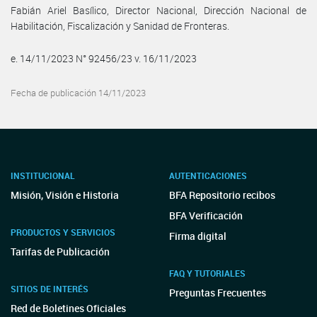
Fabián Ariel Basílico, Director Nacional, Dirección Nacional de
Habilitación, Fiscalización y Sanidad de Fronteras.
e. 14/11/2023 N° 92456/23 v. 16/11/2023
Fecha de publicación 14/11/2023
INSTITUCIONAL
AUTENTICACIONES
Misión, Visión e Historia
BFA Repositorio recibos
BFA Verificación
PRODUCTOS Y SERVICIOS
Firma digital
Tarifas de Publicación
FAQ Y TUTORIALES
SITIOS DE INTERÉS
Preguntas Frecuentes
Red de Boletines Oficiales