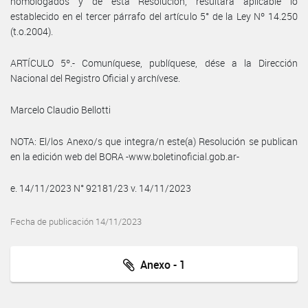
homologados y de esta Resolución, resultará aplicable lo
establecido en el tercer párrafo del artículo 5° de la Ley Nº 14.250
(t.o.2004).
ARTÍCULO 5º.- Comuníquese, publíquese, dése a la Dirección
Nacional del Registro Oficial y archívese.
Marcelo Claudio Bellotti
NOTA: El/los Anexo/s que integra/n este(a) Resolución se publican
en la edición web del BORA -www.boletinoficial.gob.ar-
e. 14/11/2023 N° 92181/23 v. 14/11/2023
Fecha de publicación 14/11/2023
Anexo - 1