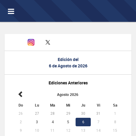
Toggle
navigation
Edición del
6 de Agosto de 2026
Ediciones Anteriores
Agosto 2026
Do
Lu
Ma
Mi
Ju
Vi
Sa
26
27
28
29
30
31
1
2
3
4
5
6
7
8
9
10
11
12
13
14
15