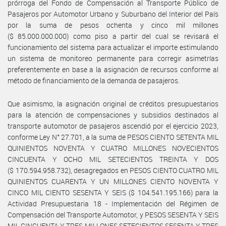
prórroga del Fondo de Compensación al Transporte Público de
Pasajeros por Automotor Urbano y Suburbano del Interior del País
por la suma de pesos ochenta y cinco mil millones
($ 85.000.000.000) como piso a partir del cual se revisará el
funcionamiento del sistema para actualizar el importe estimulando
un sistema de monitoreo permanente para corregir asimetrías
preferentemente en base a la asignación de recursos conforme al
método de financiamiento de la demanda de pasajeros.
Que asimismo, la asignación original de créditos presupuestarios
para la atención de compensaciones y subsidios destinados al
transporte automotor de pasajeros ascendió por el ejercicio 2023,
conforme Ley N° 27.701, a la suma de PESOS CIENTO SETENTA MIL
QUINIENTOS NOVENTA Y CUATRO MILLONES NOVECIENTOS
CINCUENTA Y OCHO MIL SETECIENTOS TREINTA Y DOS
($ 170.594.958.732), desagregados en PESOS CIENTO CUATRO MIL
QUINIENTOS CUARENTA Y UN MILLONES CIENTO NOVENTA Y
CINCO MIL CIENTO SESENTA Y SEIS ($ 104.541.195.166) para la
Actividad Presupuestaria 18 - Implementación del Régimen de
Compensación del Transporte Automotor, y PESOS SESENTA Y SEIS
MIL CINCUENTA Y TRES MILLONES SETECIENTOS SESENTA Y TRES