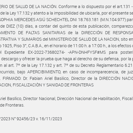
ERIO DE SALUD DE LA NACIÓN. Conforme a lo dispuesto por el art.131 
de la Ley 17.132 y atento a la imposibilidad de ubicarla, por el presente se
SOPHIA MERCEDES ASIÚ SCHECHTEL DNI 18.763.181 (M.N.104.977) par
 de DIEZ (10) días, a contar del quinto de esta publicación, comparezc
AMENTO DE FALTAS SANITARIAS de la DIRECCIÓN DE RESPONSA
TRATIVA Y SUMARIOS del MINISTERIO DE SALUD DE LA NACION, sito en 
o 1925, Piso 3°, C.A.B.A., en el horario de 11:00 h. a 17:00 h., a los efecto
el Expediente EX-2022-73680274- -APN-DNHFYSF#MS para poster
 descargo y ofrecer la prueba que haga al derecho de su defensa, por la
ón al art. 7º de la Ley 17.132 y art. 7º de su Decreto Reglamentario 6.2
incurrido, bajo APERCIBIMIENTO, en caso de incomparecencia, de juz
”. FIRMADO: Dr. Fabian Ariel Basilico, Director de la DIRECCIÓN NAC
ACION, FISCALIZACIÒN Y SANIDAD DE FRONTERAS
riel Basílico, Director Nacional, Dirección Nacional de Habilitación, Fiscal
de Fronteras.
1/2023 N° 92456/23 v. 16/11/2023