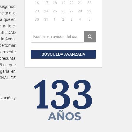
16
17
18
19
20
21
22
-segundo
23
24
25
26
27
28
29
 cita a la
a que en
30
31
1
2
3
4
5
a ante el
BILIDAD
la Avda.
s de tomar
iormente
BÚSQUEDA AVANZADA
 presunta
16 en que
garla en
IONAL DE
ización y