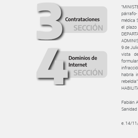
“MINIST
párrafo- 
médica 
el plazo
DEPART
ADMINIS
9 de Juli
vista d
formular
infracci
habría 
rebeldía
HABILIT
Fabián A
Sanidad 
e. 14/1