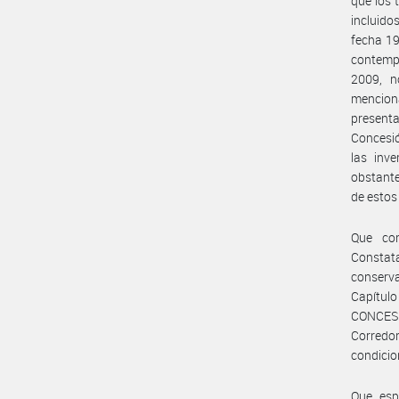
que los 
incluido
fecha 19
contemp
2009, n
mencion
presenta
Concesió
las inv
obstante
de estos
Que co
Constat
conserva
Capítulo
CONCESI
Corredo
condicio
Que esp