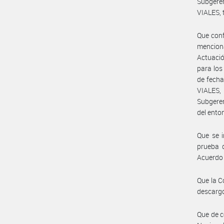
Subgere
VIALES, 
Que conf
mencion
Actuaci
para los
de fech
VIALES, 
Subgeren
del ent
Que se 
prueba d
Acuerdo
Que la C
descarg
Que de c