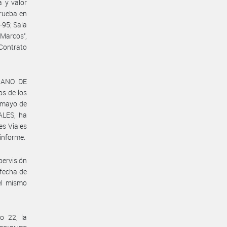
a y valor
prueba en
7-95; Sala
Marcos’’,
 Contrato
RGANO DE
s de los
e mayo de
ALES, ha
es Viales
informe.
pervisión
 fecha de
el mismo
o 22, la