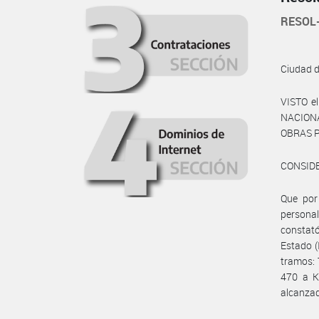
RESOL
Ciudad 
VISTO e
NACIONA
OBRAS P
CONSID
Que por
person
constató
Estado (
tramos: 
470 a K
alcanzad