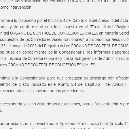
ncia de Administración del entonces ÓRGANO DE CONTROL DE CON
tomó intervención.
orme a lo dispuesto por el Inciso 5.4 del Capítulo II del Anexo II del Act
ada, y de conformidad con lo dispuesto en el Título III del “Regla
ón del ÓRGANO DE CONTROL DE CONCESIONES VIALES en materia Sanci
 supuestos de los Corredores Viales Nacionales”, aprobado por Resoluci
a 23 de mayo de 2001 del Registro del ex ÓRGANO DE CONTROL DE CON
se puso en conocimiento de la Concesionaria, los informes elaborado
cia Técnica de Corredores Viales y por la Subgerencia de Administraci
onces ÓRGANO DE CONTROL DE CONCESIONES VIALES.
intimó a la Concesionaria para que produzca su descargo con ofrecim
entro del plazo indicado en el Punto 5.4 del Capítulo II del Anexo II
 mencionada en los considerandos precedentes.
oncesionaria solicitó vista de las actuaciones, la cual fue conferida; y pr
o.
onformidad con lo previsto por el Apartado 3° del Inciso f) del Artículo 1° 