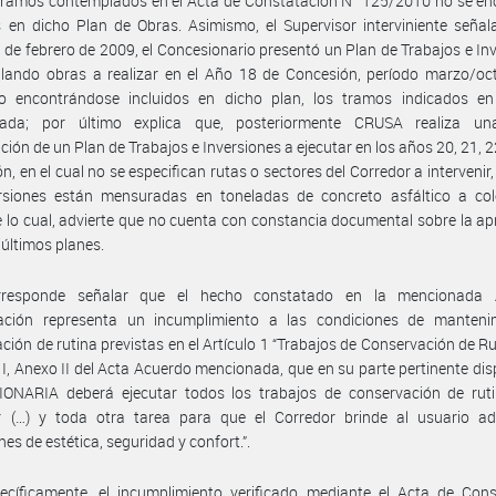
tramos contemplados en el Acta de Constatación N° 125/2010 no se en
s en dicho Plan de Obras. Asimismo, el Supervisor interviniente seña
 de febrero de 2009, el Concesionario presentó un Plan de Trabajos e In
lando obras a realizar en el Año 18 de Concesión, período marzo/oct
o encontrándose incluidos en dicho plan, los tramos indicados en
ada; por último explica que, posteriormente CRUSA realiza u
ción de un Plan de Trabajos e Inversiones a ejecutar en los años 20, 21, 2
n, en el cual no se especifican rutas o sectores del Corredor a intervenir,
ersiones están mensuradas en toneladas de concreto asfáltico a col
 lo cual, advierte que no cuenta con constancia documental sobre la a
 últimos planes.
rresponde señalar que el hecho constatado en la mencionada 
ación representa un incumplimiento a las condiciones de manteni
ción de rutina previstas en el Artículo 1 “Trabajos de Conservación de Rut
 I, Anexo II del Acta Acuerdo mencionada, que en su parte pertinente dis
ONARIA deberá ejecutar todos los trabajos de conservación de ruti
r (…) y toda otra tarea para que el Corredor brinde al usuario a
nes de estética, seguridad y confort.”.
ecíficamente, el incumplimiento verificado mediante el Acta de Cons