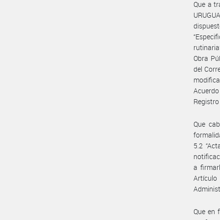
Que a t
URUGUAY 
dispuest
“Especif
rutinari
Obra Púb
del Corr
modific
Acuerdo
Registr
Que cab
formalid
5.2 “Act
notifica
a firmar
Artícul
Administ
Que en f