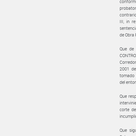
conforme
probator
contrario
III, in 
sentenci
de Obra 
Que de 
CONTROL
Corredor
2001 de
tomado l
del ent
Que resp
intervin
corte d
incumpli
Que sig