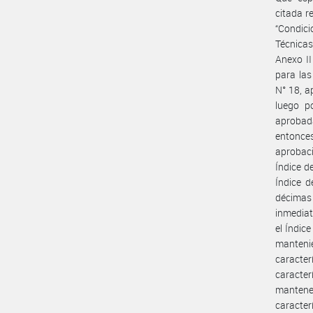
citada r
“Condici
Técnicas
Anexo II
para las
N° 18, a
luego p
aprobada
entonces
aprobaci
Índice de
Índice d
décimas
inmediat
el Índice
manteni
caracter
caracte
mantene
caracte