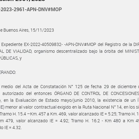
-2023-2961-APN-DNV#MOP
de Buenos Aires, 15/11/2023
l Expediente EX-2022-40509832- -APN-DNV#MOP del Registro de la D
L DE VIALIDAD, organismo descentralizado bajo la órbita del MINIS
ÚBLICAS, y
ERANDO:
 medio del Acta de Constatación N° 125 de fecha 29 de diciembre 
al autorizado del entonces ÓRGANO DE CONTROL DE CONCESIONES
, en la Evaluación de Estado mayo/junio 2010, la existencia de un Í
IE) menor al valor contractual exigido en la Ruta Nacional N° 14, en los s
Tramo H. 15.4 –Km. 457 a Km. 469, valor alcanzado IE = 5.25; Tramo H.
m 479, valor alcanzado IE = 4.92; Tramo H. 16.2 - Km 480 a Km 49
o IE = 4.32.