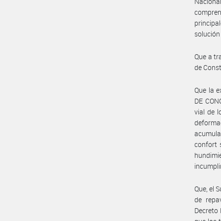
Naciona
compren
principa
solución
Que a tr
de Const
Que la 
DE CONCE
vial de 
deformac
acumulac
confort 
hundimi
incumpli
Que, el 
de repa
Decreto 