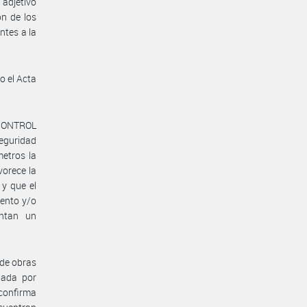
adjetivo
n de los
ntes a la
o el Acta
 CONTROL
eguridad
metros la
vorece la
 y que el
iento y/o
entan un
 de obras
bada por
 confirma