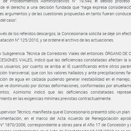
l de Procedimientos Administrativos N° 19.549, el debido proceso 
de el derecho a una decisión fundada que “haga expresa consideració
les argumentos y de las cuestiones propuestas en tanto fueran conduce
 del caso”.
avés de los referidos descargos, la Concesionaria solicita se deje sin efect
atación N° 125/2010, y se ordene el archivo de las actuaciones.
ex Subgerencia Técnica de Corredores Viales del entonces ÓRGANO DE
SIONES VIALES, indicó que las deficiencias constatadas afectan la s
los usuarios, por cuanto se arriba al IE cuantificando entre otros pará
ión transversal, que con los valores hallados y ante precipitaciones fa
ión de agua en calzada pudiendo generar inestabilidad en el manejo,
se ve disminuido por dichas deformaciones, conformadas por ahuellam
entos. Asimismo indicó que las deficiencias constatadas repres
miento en las exigencias mínimas previstas contractualmente.
Supervisor Técnico, manifiesta que el Concesionario presentó sólo un plan
vimentación, en el marco del Acta Acuerdo de Renegociación apro
N° 1870/2006, correspondiente a obras para el Año 17 de Concesión y