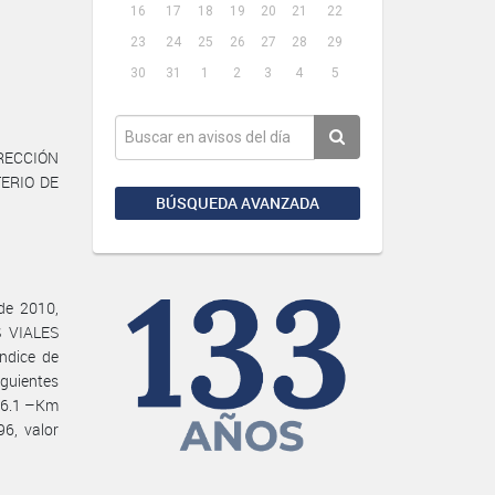
16
17
18
19
20
21
22
23
24
25
26
27
28
29
30
31
1
2
3
4
5
IRECCIÓN
TERIO DE
BÚSQUEDA AVANZADA
de 2010,
 VIALES
ndice de
iguientes
 16.1 –Km
6, valor