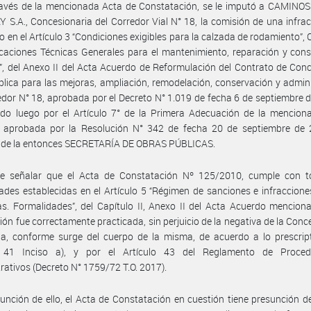
ravés de la mencionada Acta de Constatación, se le imputó a CAMINOS
S.A., Concesionaria del Corredor Vial N° 18, la comisión de una infrac
o en el Artículo 3 “Condiciones exigibles para la calzada de rodamiento”, C
icaciones Técnicas Generales para el mantenimiento, reparación y con
a”, del Anexo II del Acta Acuerdo de Reformulación del Contrato de Con
lica para las mejoras, ampliación, remodelación, conservación y admin
edor N° 18, aprobada por el Decreto N° 1.019 de fecha 6 de septiembre 
ado luego por el Artículo 7° de la Primera Adecuación de la mencion
 aprobada por la Resolución N° 342 de fecha 20 de septiembre de 
o de la entonces SECRETARÍA DE OBRAS PÚBLICAS.
e señalar que el Acta de Constatación Nº 125/2010, cumple con t
ades establecidas en el Artículo 5 “Régimen de sanciones e infracciones
as. Formalidades”, del Capítulo II, Anexo II del Acta Acuerdo mencion
ción fue correctamente practicada, sin perjuicio de la negativa de la Conc
la, conforme surge del cuerpo de la misma, de acuerdo a lo prescrip
o 41 Inciso a), y por el Artículo 43 del Reglamento de Proced
rativos (Decreto N° 1759/72 T.O. 2017).
unción de ello, el Acta de Constatación en cuestión tiene presunción d