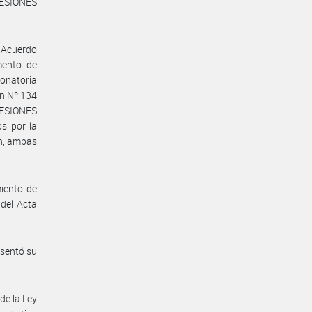
CESIONES
a Acuerdo
mento de
onatoria
ón Nº 134
CESIONES
s por la
ón, ambas
iento de
 del Acta
esentó su
de la Ley