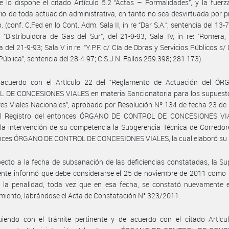
 lo dispone el citado Artículo 5.2 “Actas – Formalidades”, y la fuerz
io de toda actuación administrativa, en tanto no sea desvirtuada por 
. (conf. C.Fed en lo Cont. Adm. Sala II, in re “Dar S.A.”; sentencia del 13-
re: “Distribuidora de Gas del Sur”, del 21-9-93; Sala IV, in re: ‘’Romera, 
a del 21-9-93; Sala V in re: “Y.P.F. c/ Cía de Obras y Servicios Públicos s/
Pública”, sentencia del 28-4-97; C.S.J.N: Fallos 259:398; 281:173).
acuerdo con el Artículo 22 del “Reglamento de Actuación del Ó
 DE CONCESIONES VIALES en materia Sancionatoria para los supuesto
es Viales Nacionales”, aprobado por Resolución Nº 134 de fecha 23 d
l Registro del entonces ÓRGANO DE CONTROL DE CONCESIONES VI
a intervención de su competencia la Subgerencia Técnica de Corredor
onces ÓRGANO DE CONTROL DE CONCESIONES VIALES, la cual elaboró su 
ecto a la fecha de subsanación de las deficiencias constatadas, la Su
iente informó que debe considerarse el 25 de noviembre de 2011 como
e la penalidad, toda vez que en esa fecha, se constató nuevamente 
miento, labrándose el Acta de Constatación N° 323/2011.
uiendo con el trámite pertinente y de acuerdo con el citado Artícul