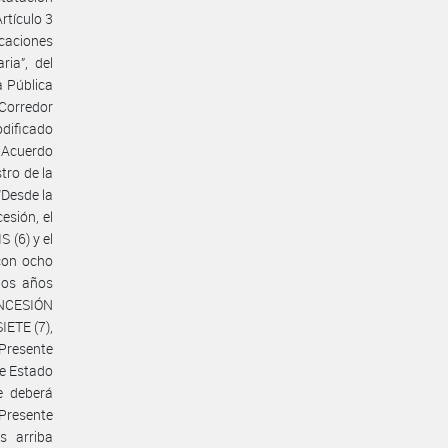
rtículo 3
caciones
ia”, del
a Pública
 Corredor
odificado
 Acuerdo
tro de la
“Desde la
esión, el
S (6) y el
 con ocho
los años
CONCESIÓN
SIETE (7),
Presente
de Estado
e deberá
Presente
s arriba