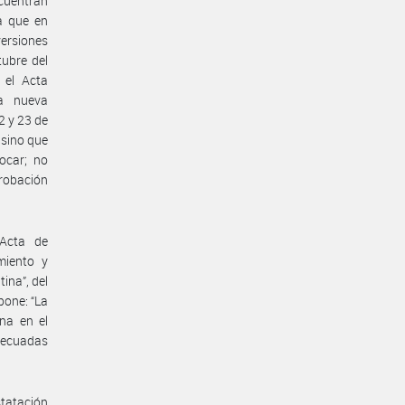
cuentran
la que en
versiones
ubre del
 el Acta
na nueva
2 y 23 de
 sino que
ocar; no
probación
Acta de
miento y
ina”, del
pone: “La
na en el
decuadas
tatación