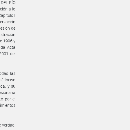
 DEL RÍO
ción a lo
apítulo I
servación
cesión de
istración
de 1996 y
ada Acta
2001 del
odas las
”, Inciso
ada, y su
esionaria
to por el
imientos
e verdad,