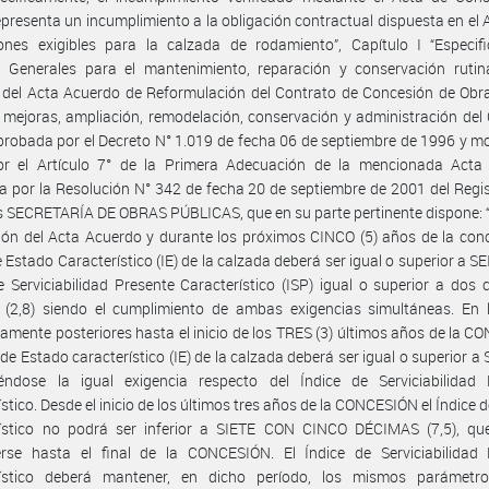
epresenta un incumplimiento a la obligación contractual dispuesta en el A
ones exigibles para la calzada de rodamiento”, Capítulo I “Especifi
 Generales para el mantenimiento, reparación y conservación rutinar
 del Acta Acuerdo de Reformulación del Contrato de Concesión de Obr
 mejoras, ampliación, remodelación, conservación y administración del
probada por el Decreto N° 1.019 de fecha 06 de septiembre de 1996 y m
or el Artículo 7° de la Primera Adecuación de la mencionada Acta
 por la Resolución N° 342 de fecha 20 de septiembre de 2001 del Regis
 SECRETARÍA DE OBRAS PÚBLICAS, que en su parte pertinente dispone: 
ón del Acta Acuerdo y durante los próximos CINCO (5) años de la conc
 Estado Característico (IE) de la calzada deberá ser igual o superior a SEI
e Serviciabilidad Presente Característico (ISP) igual o superior a dos
 (2,8) siendo el cumplimiento de ambas exigencias simultáneas. En 
amente posteriores hasta el inicio de los TRES (3) últimos años de la 
 de Estado característico (IE) de la calzada deberá ser igual o superior a 
éndose la igual exigencia respecto del Índice de Serviciabilidad 
ístico. Desde el inicio de los últimos tres años de la CONCESIÓN el Índice 
rístico no podrá ser inferior a SIETE CON CINCO DÉCIMAS (7,5), qu
rse hasta el final de la CONCESIÓN. El Índice de Serviciabilidad 
rístico deberá mantener, en dicho período, los mismos parámetro