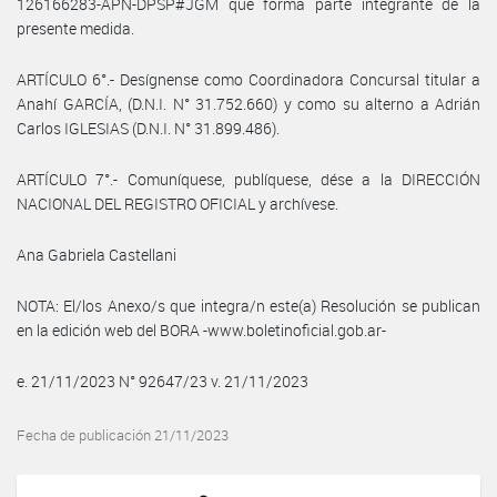
126166283-APN-DPSP#JGM que forma parte integrante de la
presente medida.
ARTÍCULO 6°.- Desígnense como Coordinadora Concursal titular a
Anahí GARCÍA, (D.N.I. N° 31.752.660) y como su alterno a Adrián
Carlos IGLESIAS (D.N.I. N° 31.899.486).
ARTÍCULO 7°.- Comuníquese, publíquese, dése a la DIRECCIÓN
NACIONAL DEL REGISTRO OFICIAL y archívese.
Ana Gabriela Castellani
NOTA: El/los Anexo/s que integra/n este(a) Resolución se publican
en la edición web del BORA -www.boletinoficial.gob.ar-
e. 21/11/2023 N° 92647/23 v. 21/11/2023
Fecha de publicación 21/11/2023