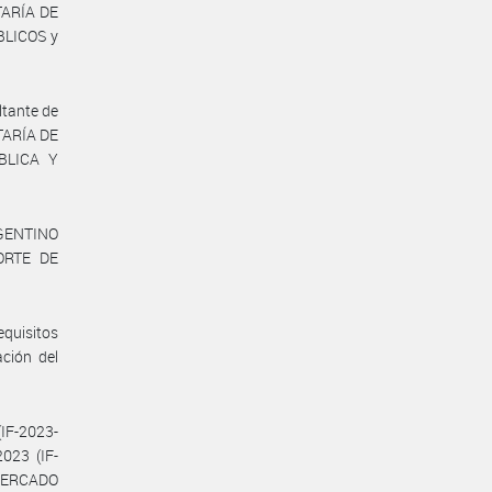
TARÍA DE
BLICOS y
ltante de
ETARÍA DE
BLICA Y
ARGENTINO
ORTE DE
equisitos
ción del
IF-2023-
023 (IF-
MERCADO