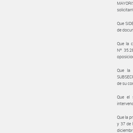
MAYORI
solicita
Que SIDE
de docum
Que la c
Nº 35.2
oposicio
Que la 
SUBSECR
de su co
Que el 
interven
Que la p
y 37 de 
diciembr