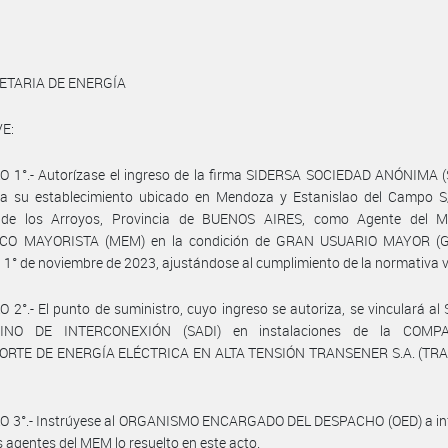
ETARIA DE ENERGÍA
E:
O 1°.- Autorízase el ingreso de la firma SIDERSA SOCIEDAD ANÓNIMA 
ara su establecimiento ubicado en Mendoza y Estanislao del Campo S
 de los Arroyos, Provincia de BUENOS AIRES, como Agente del
CO MAYORISTA (MEM) en la condición de GRAN USUARIO MAYOR (
el 1° de noviembre de 2023, ajustándose al cumplimiento de la normativa v
 2°.- El punto de suministro, cuyo ingreso se autoriza, se vinculará a
INO DE INTERCONEXIÓN (SADI) en instalaciones de la COMP
RTE DE ENERGÍA ELÉCTRICA EN ALTA TENSIÓN TRANSENER S.A. (T
O 3°.- Instrúyese al ORGANISMO ENCARGADO DEL DESPACHO (OED) a in
s agentes del MEM lo resuelto en este acto.