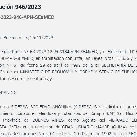
ución 946/2023
-2023-946-APN-SE#MEC
de Buenos Aires, 16/11/2023
l Expediente Nº EX-2023-125663184-APN-SE#MEC, y el Expediente N° 
90-APN-SE#MEC, en tramitación conjunta, las Leyes Nros. 15.336 y 24
ión Nº 61 de fecha 29 de abril de 1992 de la ex SECRETARÍA DE
CA del ex MINISTERIO DE ECONOMÍA Y OBRAS Y SERVICIOS PÚBLIC
torias y complementarias, y
ERANDO:
firma SIDERSA SOCIEDAD ANÓNIMA (SIDERSA S.A.) solicitó el ingre
cimiento ubicado en Mendoza y Estanislao del Campo S/N°, San Nicolá
s, Provincia de BUENOS AIRES, como Agente del MERCADO EL
TA (MEM) en la condición de GRAN USUARIO MAYOR (GUMA), con
en las Resoluciones Nros. 61 de fecha 29 de abril de 1992 de la ex S