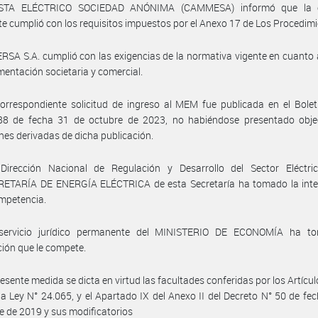
STA ELÉCTRICO SOCIEDAD ANÓNIMA (CAMMESA) informó que la 
nte cumplió con los requisitos impuestos por el Anexo 17 de Los Procedim
RSA S.A. cumplió con las exigencias de la normativa vigente en cuanto 
entación societaria y comercial.
orrespondiente solicitud de ingreso al MEM fue publicada en el Boletí
88 de fecha 31 de octubre de 2023, no habiéndose presentado obje
nes derivadas de dicha publicación.
Dirección Nacional de Regulación y Desarrollo del Sector Eléctri
ETARÍA DE ENERGÍA ELÉCTRICA de esta Secretaría ha tomado la inte
mpetencia.
servicio jurídico permanente del MINISTERIO DE ECONOMÍA ha t
ción que le compete.
resente medida se dicta en virtud las facultades conferidas por los Artícul
la Ley N° 24.065, y el Apartado IX del Anexo II del Decreto N° 50 de fe
e de 2019 y sus modificatorios