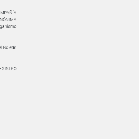
COMPAÑÍA
ANÓNIMA
rganismo
l Boletín
REGISTRO