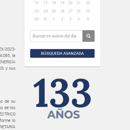
16
17
18
19
20
21
22
23
24
25
26
27
28
29
30
31
1
2
3
4
5
EX-2023-
BÚSQUEDA AVANZADA
.065, la
 ENERGÍA
OS y sus
so de su
s de los
ÉCTRICO
forme lo
ECRETARÍA