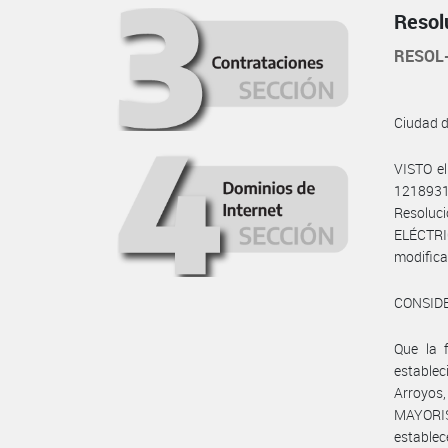
Resol
RESOL
Ciudad 
VISTO e
1218931
Resoluc
ELÉCTRI
modifica
CONSID
Que la 
estable
Arroyo
MAYORIS
establec