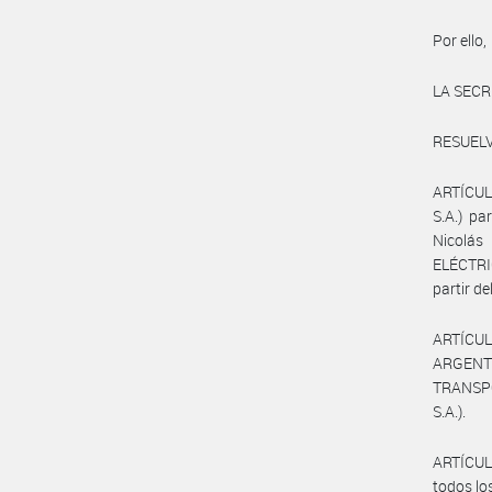
Por ello,
LA SECR
RESUELV
ARTÍCUL
S.A.) p
Nicolás
ELÉCTRI
partir d
ARTÍCULO
ARGENT
TRANSPO
S.A.).
ARTÍCUL
todos lo