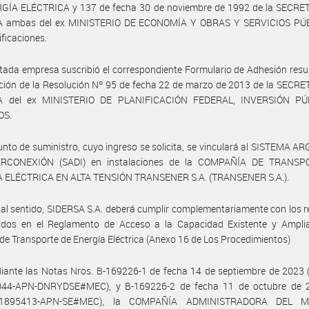
GÍA ELÉCTRICA y 137 de fecha 30 de noviembre de 1992 de la SECRE
 ambas del ex MINISTERIO DE ECONOMÍA Y OBRAS Y SERVICIOS PÚ
ficaciones.
itada empresa suscribió el correspondiente Formulario de Adhesión resu
ación de la Resolución Nº 95 de fecha 22 de marzo de 2013 de la SECR
A del ex MINISTERIO DE PLANIFICACIÓN FEDERAL, INVERSIÓN PÚ
OS.
unto de suministro, cuyo ingreso se solicita, se vinculará al SISTEMA 
ERCONEXIÓN (SADI) en instalaciones de la COMPAÑÍA DE TRANSP
 ELÉCTRICA EN ALTA TENSIÓN TRANSENER S.A. (TRANSENER S.A.).
tal sentido, SIDERSA S.A. deberá cumplir complementariamente con los r
cidos en el Reglamento de Acceso a la Capacidad Existente y Amplia
de Transporte de Energía Eléctrica (Anexo 16 de Los Procedimientos)
ante las Notas Nros. B-169226-1 de fecha 14 de septiembre de 2023 (
44-APN-DNRYDSE#MEC), y B-169226-2 de fecha 11 de octubre de 2
21895413-APN-SE#MEC), la COMPAÑÍA ADMINISTRADORA DEL 