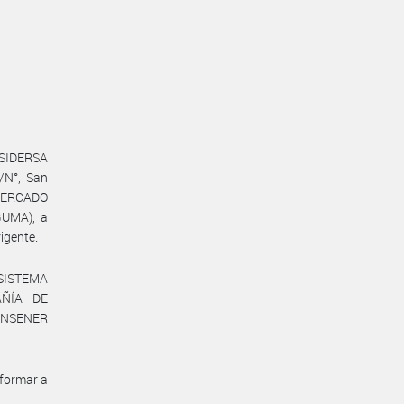
(SIDERSA
/N°, San
 MERCADO
GUMA), a
igente.
l SISTEMA
AÑÍA DE
RANSENER
formar a