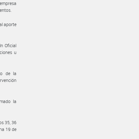
empresa
ientos.
al aporte
n Oficial
ciones u
co de la
rvención
omado la
os 35, 36
cha 19 de