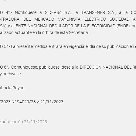
O 4°.- Notifíquese a SIDERSA S.A., a TRANSENER S.A., a la 
STRADORA DEL MERCADO MAYORISTA ELÉCTRICO SOCIEDAD 
A) y al ENTE NACIONAL REGULADOR DE LA ELECTRICIDAD (ENRE), o
alizado actuante en la órbita de esta Secretaría.
 5°.- La presente medida entrará en vigencia el día de su publicación en e
O 6°.- Comuníquese, publíquese, dese a la DIRECCIÓN NACIONAL DEL 
y archívese.
abriela Royón
1/2023 N° 94029/23 v. 21/11/2023
e publicación 21/11/2023