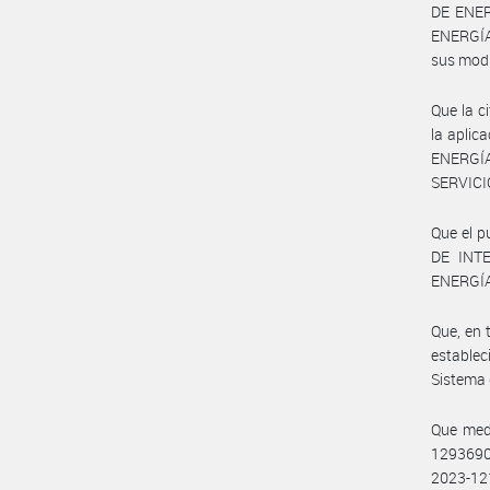
DE ENER
ENERGÍA
sus modi
Que la c
la aplic
ENERGÍ
SERVICI
Que el p
DE INT
ENERGÍA
Que, en 
estable
Sistema 
Que medi
1293690
2023-1