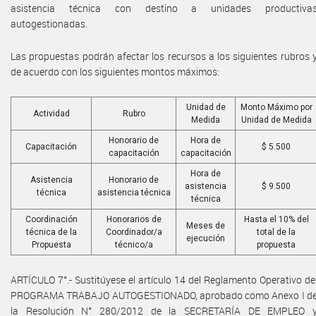
asistencia técnica con destino a unidades productiva
autogestionadas.
Las propuestas podrán afectar los recursos a los siguientes rubros 
de acuerdo con los siguientes montos máximos:
Unidad de
Monto Máximo por
Actividad
Rubro
Medida
Unidad de Medida
Honorario de
Hora de
Capacitación
$ 5.500
capacitación
capacitación
Hora de
Asistencia
Honorario de
asistencia
$ 9.500
técnica
asistencia técnica
técnica
Coordinación
Honorarios de
Hasta el 10% del
Meses de
técnica de la
Coordinador/a
total de la
ejecución
Propuesta
técnico/a
propuesta
ARTÍCULO 7°.- Sustitúyese el artículo 14 del Reglamento Operativo de
PROGRAMA TRABAJO AUTOGESTIONADO, aprobado como Anexo I d
la Resolución N° 280/2012 de la SECRETARÍA DE EMPLEO 