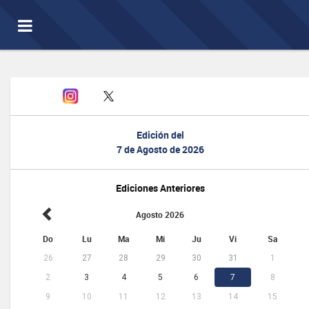
Toggle
navigation
Edición del
7 de Agosto de 2026
Ediciones Anteriores
Agosto 2026
Do
Lu
Ma
Mi
Ju
Vi
Sa
26
27
28
29
30
31
1
2
3
4
5
6
7
8
9
10
11
12
13
14
15