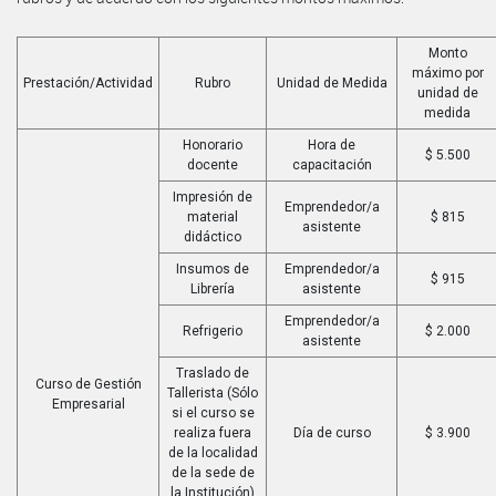
Monto
máximo por
Prestación/Actividad
Rubro
Unidad de Medida
unidad de
medida
Honorario
Hora de
$ 5.500
docente
capacitación
Impresión de
Emprendedor/a
material
$ 815
asistente
didáctico
Insumos de
Emprendedor/a
$ 915
Librería
asistente
Emprendedor/a
Refrigerio
$ 2.000
asistente
Traslado de
Curso de Gestión
Tallerista (Sólo
Empresarial
si el curso se
realiza fuera
Día de curso
$ 3.900
de la localidad
de la sede de
la Institución)