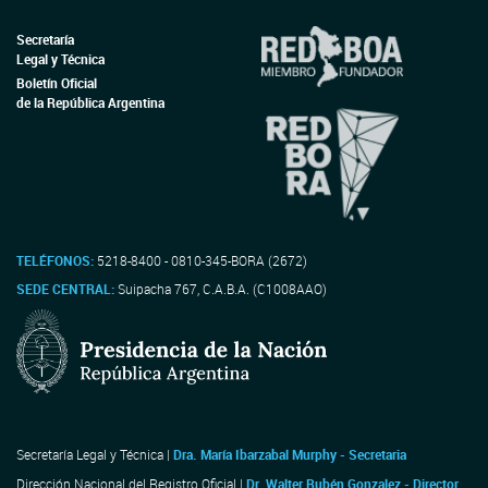
Secretaría
Legal y Técnica
Boletín Oficial
de la República Argentina
TELÉFONOS:
5218-8400 - 0810-345-BORA (2672)
SEDE CENTRAL:
Suipacha 767, C.A.B.A. (C1008AAO)
Secretaría Legal y Técnica |
Dra. María Ibarzabal Murphy - Secretaria
Dirección Nacional del Registro Oficial |
Dr. Walter Rubén Gonzalez - Director