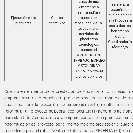
caso de una
asistencia
emergencia
económica
sanitaria.Para
que se asigne
Ejecución de la
Gastos
cursos en
a la Propuesta
propuesta
operativos
modalidad virtual,
excluidos los
puede incluir
honorarios
servicios de
del/la
plataforma
Coordinador/a
tecnológica,
técnico/a
cuando el
MINISTERIO DE
TRABAJO, EMPLEO
Y SEGURIDAD
SOCIAL no provea
dichos servicios
Cuando en el marco de la prestación de Apoyo a la formulación d
emprendimientos productivos, por cambios en los montos de lo
subsidios para la ejecución del emprendimiento, resulte necesari
reformular un proyecto, se podrá reconocer UN (1) honorario adiciona
para el/la tutor/a que asista a la emprendedora o el emprendedor en l
reformulación del proyecto, por el monto máximo previsto en el cuadr
precedente para el rubro “Visita de tutoría hasta SETENTA (70) km d