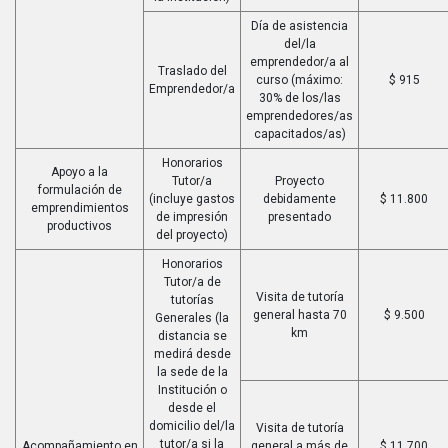
Día de asistencia
del/la
emprendedor/a al
Traslado del
curso (máximo:
$ 915
Emprendedor/a
30% de los/las
emprendedores/as
capacitados/as)
Honorarios
Apoyo a la
Tutor/a
Proyecto
formulación de
(incluye gastos
debidamente
$ 11.800
emprendimientos
de impresión
presentado
productivos
del proyecto)
Honorarios
Tutor/a de
Visita de tutoría
tutorías
general hasta 70
$ 9.500
Generales (la
km
distancia se
medirá desde
la sede de la
Institución o
desde el
domicilio del/la
Visita de tutoría
tutor/a si la
Acompañamiento en
general a más de
$ 11.700