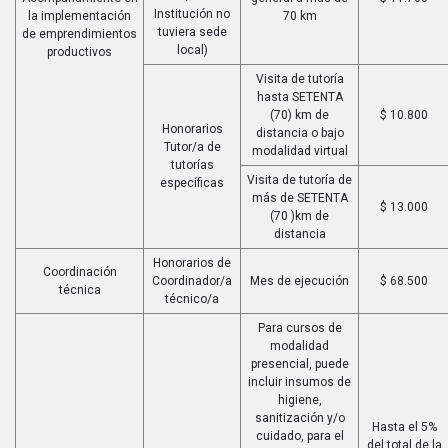
Institución no
la implementación
70 km
tuviera sede
de emprendimientos
local)
productivos
Visita de tutoría
hasta SETENTA
(70) km de
$ 10.800
Honorarios
distancia o bajo
Tutor/a de
modalidad virtual
tutorías
Visita de tutoría de
específicas
más de SETENTA
$ 13.000
(70 )km de
distancia
Honorarios de
Coordinación
Coordinador/a
Mes de ejecución
$ 68.500
técnica
técnico/a
Para cursos de
modalidad
presencial, puede
incluir insumos de
higiene,
sanitización y/o
Hasta el 5%
cuidado, para el
del total de la