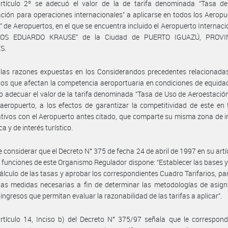
artículo 2º se adecuó el valor de la de tarifa denominada “Tasa d
ción para operaciones internacionales” a aplicarse en todos los Aeropu
” de Aeropuertos, en el que se encuentra incluido el Aeropuerto Internaci
LOS EDUARDO KRAUSE” de la Ciudad de PUERTO IGUAZÚ, PROVI
S.
las razones expuestas en los Considerandos precedentes relacionadas
s que afectan la competencia aeroportuaria en condiciones de equidad
o adecuar el valor de la tarifa denominada “Tasa de Uso de Aeroestación
 aeropuerto, a los efectos de garantizar la competitividad de este en
ivos con el Aeropuerto antes citado, que comparte su misma zona de i
a y de interés turístico.
 considerar que el Decreto N° 375 de fecha 24 de abril de 1997 en su artí
s funciones de este Organismo Regulador dispone: “Establecer las bases y 
cálculo de las tasas y aprobar los correspondientes Cuadro Tarifarios, par
as medidas necesarias a fin de determinar las metodologías de asign
 ingresos que permitan evaluar la razonabilidad de las tarifas a aplicar”.
rtículo 14, Inciso b) del Decreto N° 375/97 señala que le correspon