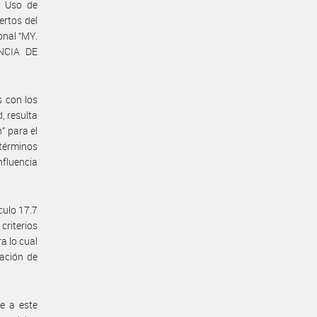
e Uso de
ertos del
onal “MY.
NCIA DE
 con los
, resulta
” para el
 términos
nfluencia
culo 17.7
criterios
a lo cual
ación de
de a este