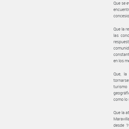
Que se e
encuentr
concesio
Que la r
las cond
respues
comunida
constant
en los m
Que, la
tornarse
turismo
geográfi
como lo 
Que la a
Maravill
desde 19