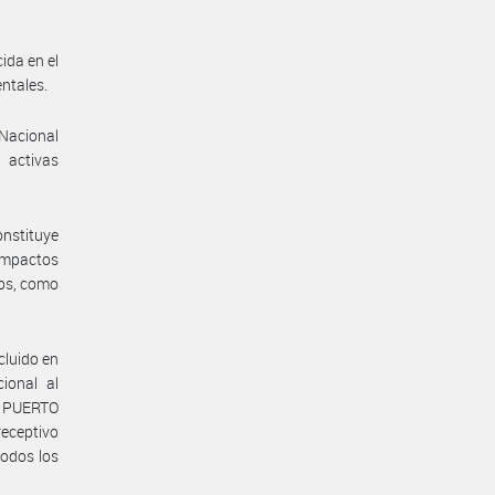
ida en el
ntales.
 Nacional
 activas
onstituye
 impactos
cos, como
cluido en
ional al
e PUERTO
receptivo
todos los