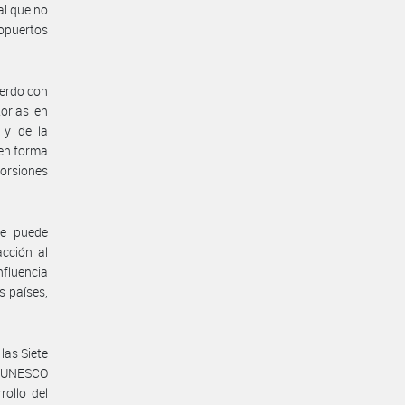
al que no
ropuertos
uerdo con
torias en
 y de la
 en forma
torsiones
te puede
cción al
fluencia
s países,
las Siete
la UNESCO
ollo del