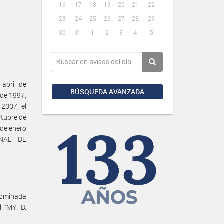
16
17
18
19
20
21
22
23
24
25
26
27
28
29
30
31
1
2
3
4
5
abril de
BÚSQUEDA AVANZADA
 de 1997,
 2007, el
ctubre de
de enero
NAL DE
enominada
l “MY. D.