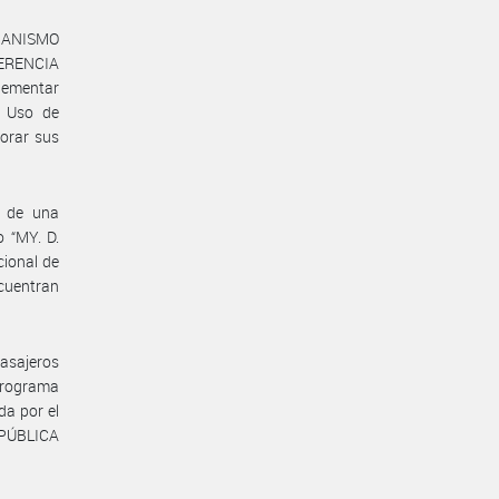
RGANISMO
GERENCIA
lementar
e Uso de
jorar sus
a de una
o “MY. D.
cional de
cuentran
asajeros
programa
da por el
EPÚBLICA