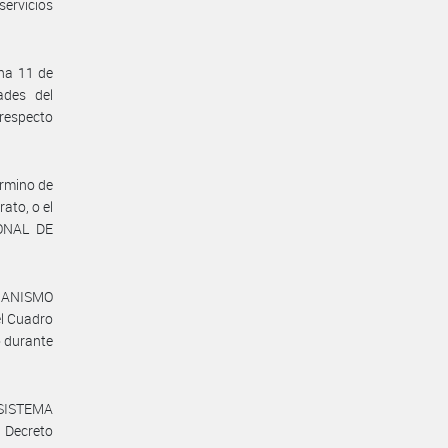
ervicios
ha 11 de
ades del
especto
érmino de
ato, o el
ONAL DE
GANISMO
l Cuadro
 durante
SISTEMA
 Decreto