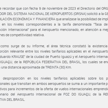
e recordar que con fecha 9 de noviembre de 2023 el Directorio del O
OR DEL SISTEMA NACIONAL DE AEROPUERTOS (ORSNA) solicitó a la 
LACIÓN ECONÓMICA Y FINANCIERA que analizase la posibilidad de imp
 en los niveles correspondientes a la tarifa denominada “Tasa d
ción Internacional” para el Aeropuerto mencionado, en atención a me
nes de competitividad relativa.
 como surge de su Informe, el área técnica constató la existenci
rción relevante entre los niveles tarifarios aplicables en el Aeropuert
duardo KRAUSE” de la ciudad de Puerto Iguazú y el Aeropuerto Interna
IGUAÇU, de la REPÚBLICA FEDERATIVA DEL BRASIL, los cuales se en
 a una distancia aproximada de TREINTA (30) Km.
l desproporción en los niveles tarifarios aplicables sobre los p
ionales que transitan en ambos aeropuertos se suma a un importante 
tivos para incrementos de la oferta de vuelos internacionales emprendi
onario del Aeropuerto Internacional de FOZ DO IGUAÇU, de la R
IVA DEL BRASIL.