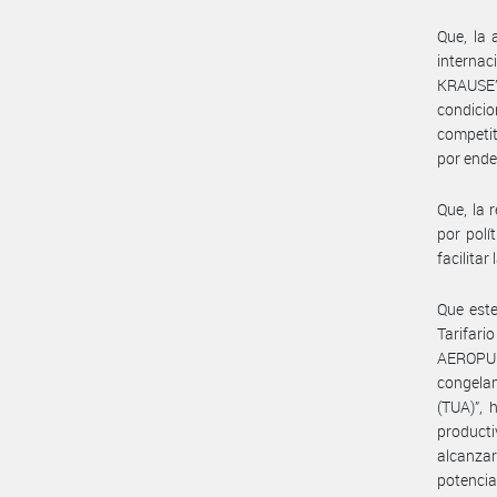
Que, la 
interna
KRAUSE
condici
competiti
por ende
Que, la 
por polí
facilita
Que est
Tarifari
AEROPU
congela
(TUA)”, 
product
alcanzar
potencia