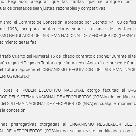
mo Regulador asegurar que las tarifas que se apliquen por s
uarios prestados sean justas, razonables y competitivas.
mismo, el Contrato de Concesión, aprobado por Decreto N° 163 de fec
 de 1998, incorpora pautas claras sobre el alcance de las facult
SMO REGULADOR DEL SISTEMA NACIONAL DE AEROPUERTOS (ORSNA) r
ecimiento de tarifas.
árrafo Cuarto del Numeral 16 del citado contrato dispone: “Durante el t
sión regirá el Régimen Tarifario que figura en el Anexo 1 del presente Contr
 el futuro apruebe el ORGANISMO REGULADOR DEL SISTEMA NACI
RTOS (ORSNA)”.
sí pues, el PODER EJECUTIVO NACIONAL otorgó facultad al OR
OR DEL SISTEMA NACIONAL DE AEROPUERTOS (ORSNA) de modificar e
io del SISTEMA NACIONAL DE AEROPUERTOS (SNA) en cualquier momento
e la concesión.
ichas prerrogativas otorgadas al ORGANISMO REGULADOR DEL 
L DE AEROPUERTOS (ORSNA) no se han visto modificadas con el