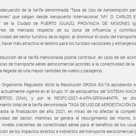
adecuación de la tarifa denominada “Tasa de Uso de Aeroestación par
ciones” que salgan desde Aeropuerto Internacional “MY. D. CARLOS
” de la Ciudad de PUERTO IGUAZÚ, PROVINCIA DE MISIONES igu
ones de mercado respecto de su zona de influencia y contribu
vidad del sector turístico de la región, al disminuir el costo del transport
, hacer más atractivo el destino para los turistas nacionales y extranjeros
reducción de la tarifa mencionada podría contribuir, en caso de ser a
ticas de transporte aéreo aerocomercial acordes a la conectividad de la 
r la llegada de una mayor cantidad de vuelos y pasajeros.
e Organismo Regulador dictó la Resolución ORSNA 93/19 aprobando e
o actualmente vigente en el Grupo “A” de aeropuertos del SISTEMA NA
ERTOS (SNA), y por la RESFC-2021-4-APN-ORSNA#MTR, se dis
miento total de la tarifa denominada “TASA DE USO DE AEROESTACIÓN D
hasta la finalización del año 2021, en miras de no afectar la competi
ividad del sector; mientras se genera el resurgimiento del mismo, 
 niveles crecientes de conectividad aérea para el beneficio de los usua
ción de los impactos directos e indirectos del transporte aerocomercial (ar