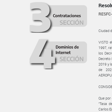
Resol
RESFC
Ciudad 
VISTO e
1997, ra
los Decr
Decreto 
2019 y 
de 20
AEROPUE
CONSID
Que por 
“Tasa de
Carlos E