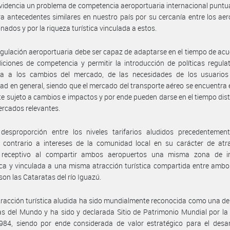
videncia un problema de competencia aeroportuaria internacional puntu
a antecedentes similares en nuestro país por su cercanía entre los ae
nados y por la riqueza turística vinculada a estos.
egulación aeroportuaria debe ser capaz de adaptarse en el tiempo de ac
iciones de competencia y permitir la introducción de políticas regula
ta a los cambios del mercado, de las necesidades de los usuarios
d en general, siendo que el mercado del transporte aéreo se encuentra
e sujeto a cambios e impactos y por ende pueden darse en el tiempo dis
ercados relevantes.
 desproporción entre los niveles tarifarios aludidos precedentemen
 contrario a intereses de la comunidad local en su carácter de atra
 receptivo al compartir ambos aeropuertos una misma zona de in
ca y vinculada a una misma atracción turística compartida entre ambo
son las Cataratas del río Iguazú.
tracción turística aludida ha sido mundialmente reconocida como una de 
as del Mundo y ha sido y declarada Sitio de Patrimonio Mundial por 
84, siendo por ende considerada de valor estratégico para el desarr