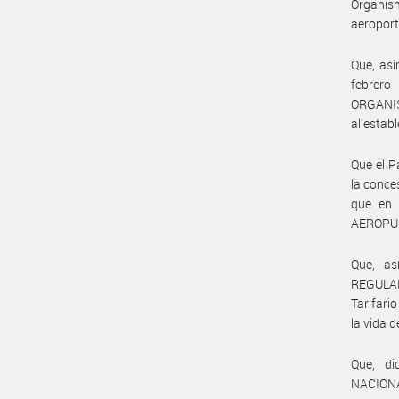
Organis
aeroport
Que, asi
febrero
ORGANI
al establ
Que el P
la conce
que en
AEROPUE
Que, a
REGULAD
Tarifar
la vida d
Que, d
NACIONA