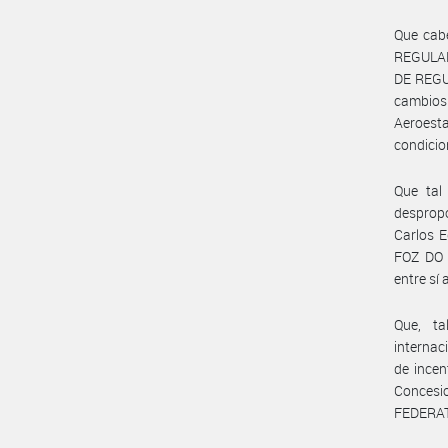
Que cab
REGULAD
DE REGU
cambios
Aeroesta
condicio
Que tal
despropo
Carlos E
FOZ DO 
entre sí
Que, ta
internac
de incen
Concesi
FEDERAT