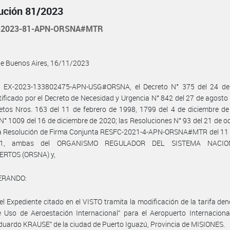
ución 81/2023
-2023-81-APN-ORSNA#MTR
de Buenos Aires, 16/11/2023
l EX-2023-133802475-APN-USG#ORSNA, el Decreto N° 375 del 24 de 
tificado por el Decreto de Necesidad y Urgencia N° 842 del 27 de agosto
etos Nros. 163 del 11 de febrero de 1998, 1799 del 4 de diciembre de
N° 1009 del 16 de diciembre de 2020; las Resoluciones N° 93 del 21 de o
la Resolución de Firma Conjunta RESFC-2021-4-APN-ORSNA#MTR del 11 
21, ambas del ORGANISMO REGULADOR DEL SISTEMA NACIO
RTOS (ORSNA) y,
ERANDO:
el Expediente citado en el VISTO tramita la modificación de la tarifa d
 Uso de Aeroestación Internacional” para el Aeropuerto Internaciona
duardo KRAUSE” de la ciudad de Puerto Iguazú, Provincia de MISIONES.