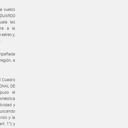
a vuelos
 EDUARDO
ala las
irá a la
e aéreo y,
.
compañada
región, a
l Cuadro
CIONAL DE
puso el
oméstica
tividad y
buscando
rios y la
t. 1°); y