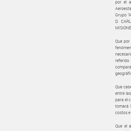
por el 
Aeroesta
Grupo “A
D. CAR
MISIONE
Que por 
fenómeno
necesari
referido
comparat
geográfic
Que cabe
entre la
para el 
tomará l
costos e
Que el a