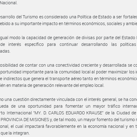
Nacional.
esarrollo del Turismo es considerado una Política de Estado a ser fortalec
ebido a su importante impacto en términos económicos, sociales y ambie
igual modo la capacidad de generación de divisas por parte del Estado
 de interés específico para continuar desarrollando las políticas
ladas.
posibilidad de contar con una conectividad creciente y desarrollada se c
portunidad importante para la comunidad local al poder maximizar los
 e indirectos que genera el transporte aéreo tanto en términos económi
ién en materia de generación relevante del empleo local.
o una cuestión directamente vinculada con el interés general, se ha con
ueda de una oportunidad para fomentar un mayor tráfico internac
rto Internacional “MY. D. CARLOS EDUARDO KRAUSE” de la Ciudad d
PROVINCIA DE MISIONES y, de tal modo, un mayor fomento del turismo 
ional, el cual impactará favorablemente en la economía nacional y en 
 que la integran.