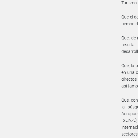
Turismo 
Que el d
tiempo d
Que, de 
resulta
desarrol
Que, la 
en una o
directos
así tamb
Que, com
la búsq
Aeropue
IGUAZÚ, 
internac
sectores