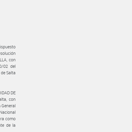
dispuesto
esolución
LLA, con
0/02 del
 de Salta
UNIDAD DE
lta, con
n General
 Nacional
gura como
te de la