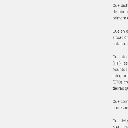
Que dich
de abord
primera 
Que en e
situación
catastra
Que aten
(ITF), e
Asuntos 
integran
(ETO) en
tierras 
Que como
correspo
Que del
NACION