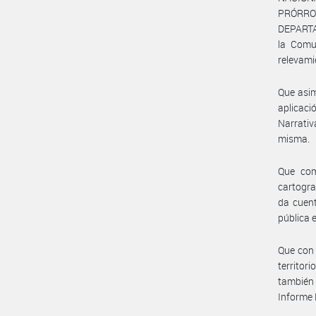
PRÓRRO
DEPARTA
la Comu
relevami
Que asim
aplicaci
Narrativ
misma.
Que com
cartogra
da cuent
pública 
Que con 
territor
también 
Informe 