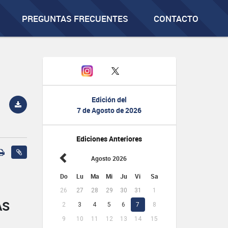
PREGUNTAS FRECUENTES
CONTACTO
Edición del
7 de Agosto de 2026
Ediciones Anteriores
Agosto 2026
Do
Lu
Ma
Mi
Ju
Vi
Sa
26
27
28
29
30
31
1
AS
2
3
4
5
6
7
8
9
10
11
12
13
14
15