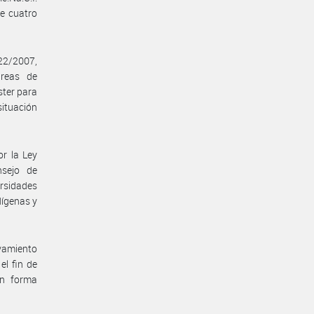
de cuatro
22/2007,
areas de
ster para
situación
or la Ley
nsejo de
ersidades
dígenas y
vamiento
el fin de
en forma