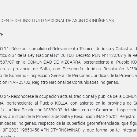
IDENTE DEL INSTITUTO NACIONAL DE ASUNTOS INDÍGENAS
E:
 1°.- Dése por cumplido el Relevamiento Técnico, Jurídico y Catastral 
rtículo 3° de la Ley Nacional Nº 26.160, Decreto PEN N°1122/07 y la R
 587/07 en la COMUNIDAD DE VIZCARRA, perteneciente al Pueblo KO
 en la provincia de Salta, con Personería Jurídica Resolución N°33
io de Gobierno - Inspección General de Personas Jurídicas de la Provincia
ción INAI- 25/02, Registro Nacional de Comunidades Indígenas.
 2°.- Reconócese la ocupación actual, tradicional y pública de la COM
A, perteneciente al Pueblo KOLLA, con asiento en la provincia de Sa
ía Jurídica Resolución N°330/02 del Ministerio de Gobierno - Inspecció
nas Jurídicas de la Provincia de Salta y Resolución INAI- 25/02, Registro
idades Indígenas, respecto de la superficie georreferenciada, que fi
 (IF-2023-19850458-APN-DTYRNCI#INAI) y que forma parte integran
 medida.