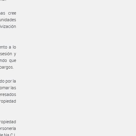
nas cree
unidades
ivización
ento a lo
sesión y
ando que
mbargos.
do por la
tomar las
eresados
propiedad
propiedad
ersonería
e.Na.C.I.