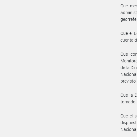
Que med
adminis
georrefe
Que el E
cuenta d
Que com
Monitore
de la Di
Naciona
previsto
Que la D
tomado l
Que el s
dispuest
Nacional