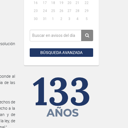
16
17
18
19
20
21
22
23
24
25
26
27
28
29
30
31
1
2
3
4
5
esolución
BÚSQUEDA AVANZADA
sponde al
ia de las
rechos de
echo a la
pan y de
a ley, de
nal.”