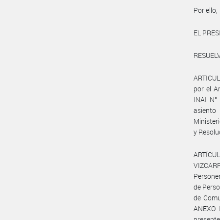
Por ello,
EL PRES
RESUELV
ARTICULO
por el A
INAI N°
asiento
Minister
y Resolu
ARTÍCULO
VIZCARR
Personer
de Perso
de Comun
ANEXO I
presente