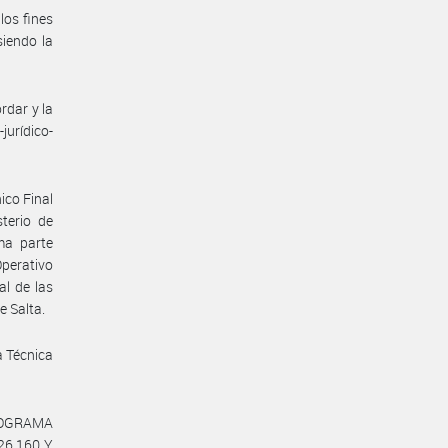
los fines
siendo la
rdar y la
-jurídico-
ico Final
sterio de
ma parte
Operativo
al de las
e Salta.
a Técnica
PROGRAMA
6.160 Y