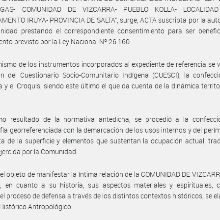
GAS- COMUNIDAD DE VIZCARRA- PUEBLO KOLLA- LOCALIDAD
MENTO IRUYA- PROVINCIA DE SALTA”, surge, ACTA suscripta por la auto
nidad prestando el correspondiente consentimiento para ser benefici
ento previsto por la Ley Nacional Nº 26.160.
ismo de los instrumentos incorporados al expediente de referencia se ve
ón del Cuestionario Socio-Comunitario Indígena (CUESCI), la confecc
a y el Croquis, siendo este último el que da cuenta de la dinámica territor
o resultado de la normativa antedicha, se procedió a la confecci
fía georreferenciada con la demarcación de los usos internos y del perí
a de la superficie y elementos que sustentan la ocupación actual, trad
ejercida por la Comunidad.
el objeto de manifestar la íntima relación de la COMUNIDAD DE VIZCAR
io, en cuanto a su historia, sus aspectos materiales y espirituales,
el proceso de defensa a través de los distintos contextos históricos, se e
Histórico Antropológico.