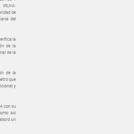
 IRUYA-
ridad de
aria del
rifica la
ión de la
ial de la
ón de la
metro que
icional y
RA con su
 como así
laboró un