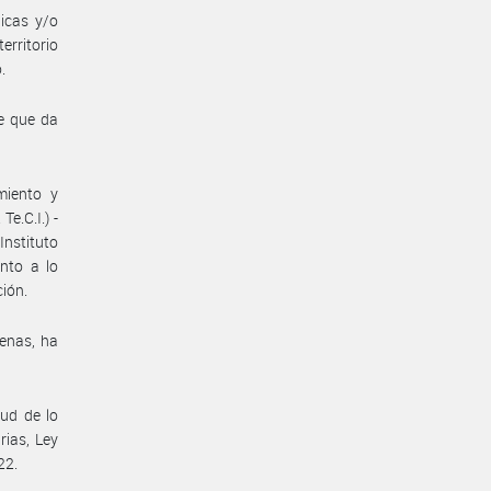
icas y/o
rritorio
.
be que da
miento y
e.C.I.) -
Instituto
nto a lo
ción.
genas, ha
tud de lo
rias, Ley
22.