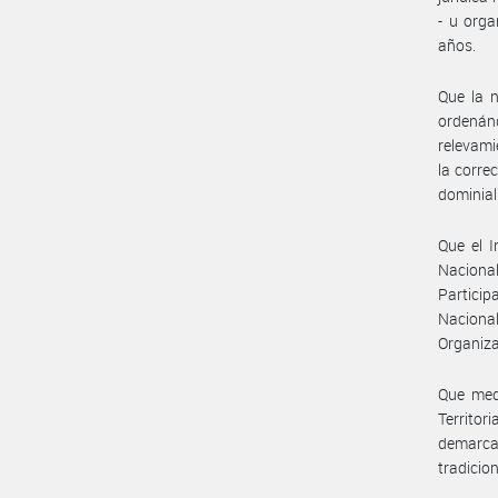
- u orga
años.
Que la 
ordenán
relevami
la corre
dominial
Que el I
Naciona
Particip
Nacional
Organiz
Que med
Territor
demarca
tradicion