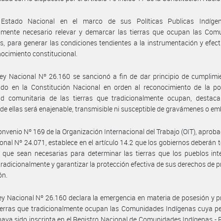
Estado Nacional en el marco de sus Políticas Publicas Indíge
amente necesario relevar y demarcar las tierras que ocupan las Com
s, para generar las condiciones tendientes a la instrumentación y efect
nocimiento constitucional.
ey Nacional Nº 26.160 se sancionó a fin de dar principio de cumplimi
ido en la Constitución Nacional en orden al reconocimiento de la po
ad comunitaria de las tierras que tradicionalmente ocupan, destac
de ellas será enajenable, transmisible ni susceptible de gravámenes o e
onvenio Nº 169 de la Organización Internacional del Trabajo (OIT), aproba
onal Nº 24.071, establece en el artículo 14.2 que los gobiernos deberán 
que sean necesarias para determinar las tierras que los pueblos int
radicionalmente y garantizar la protección efectiva de sus derechos de 
ón.
ey Nacional Nº 26.160 declara la emergencia en materia de posesión y 
ierras que tradicionalmente ocupan las Comunidades Indígenas cuya p
 haya sido inscripta en el Registro Nacional de Comunidades Indígenas - R