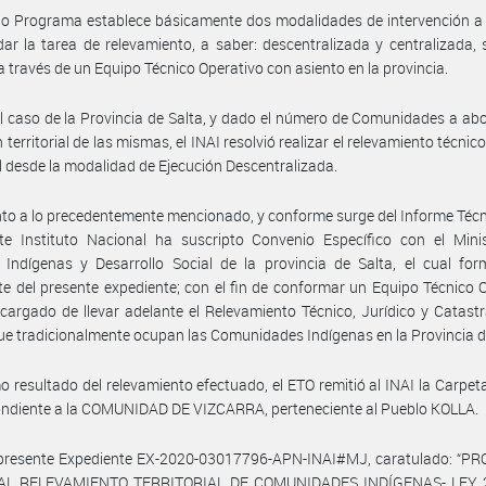
o Programa establece básicamente dos modalidades de intervención a 
ar la tarea de relevamiento, a saber: descentralizada y centralizada, 
a través de un Equipo Técnico Operativo con asiento en la provincia.
l caso de la Provincia de Salta, y dado el número de Comunidades a abo
 territorial de las mismas, el INAI resolvió realizar el relevamiento técnico
l desde la modalidad de Ejecución Descentralizada.
to a lo precedentemente mencionado, y conforme surge del Informe Técn
ste Instituto Nacional ha suscripto Convenio Específico con el Mini
Indígenas y Desarrollo Social de la provincia de Salta, el cual for
te del presente expediente; con el fin de conformar un Equipo Técnico 
cargado de llevar adelante el Relevamiento Técnico, Jurídico y Catastr
que tradicionalmente ocupan las Comunidades Indígenas en la Provincia d
 resultado del relevamiento efectuado, el ETO remitió al INAI la Carpet
ndiente a la COMUNIDAD DE VIZCARRA, perteneciente al Pueblo KOLLA.
 presente Expediente EX-2020-03017796-APN-INAI#MJ, caratulado: “
AL RELEVAMIENTO TERRITORIAL DE COMUNIDADES INDÍGENAS- LEY 2