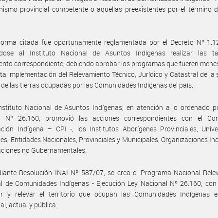
nismo provincial competente o aquellas preexistentes por el término 
norma citada fue oportunamente reglamentada por el Decreto Nº 1.1
dose al Instituto Nacional de Asuntos Indígenas realizar las t
ento correspondiente, debiendo aprobar los programas que fueren mene
cta implementación del Relevamiento Técnico, Jurídico y Catastral de la 
 de las tierras ocupadas por las Comunidades Indígenas del país.
nstituto Nacional de Asuntos Indígenas, en atención a lo ordenado p
l Nº 26.160, promovió las acciones correspondientes con el Co
ación Indígena – CPI -, los Institutos Aborígenes Provinciales, Univ
es, Entidades Nacionales, Provinciales y Municipales, Organizaciones In
aciones no Gubernamentales.
iante Resolución INAI Nº 587/07, se crea el Programa Nacional Rele
ial de Comunidades Indígenas - Ejecución Ley Nacional Nº 26.160, con 
r y relevar el territorio que ocupan las Comunidades Indígenas 
al, actual y pública.