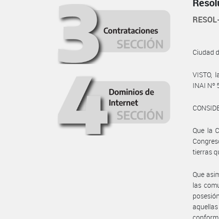
Resol
RESOL
Ciudad 
VISTO, l
INAI Nº
CONSID
Que la C
Congreso
tierras 
Que asim
las comu
posesió
aquellas
conformi