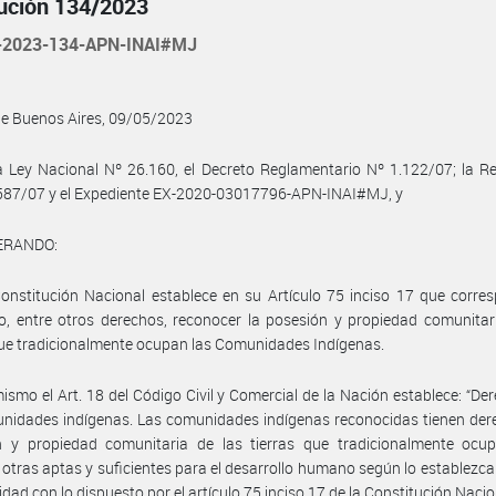
ución 134/2023
-2023-134-APN-INAI#MJ
de Buenos Aires, 09/05/2023
a Ley Nacional Nº 26.160, el Decreto Reglamentario Nº 1.122/07; la R
 587/07 y el Expediente EX-2020-03017796-APN-INAI#MJ, y
ERANDO:
onstitución Nacional establece en su Artículo 75 inciso 17 que corre
, entre otros derechos, reconocer la posesión y propiedad comunitar
que tradicionalmente ocupan las Comunidades Indígenas.
ismo el Art. 18 del Código Civil y Comercial de la Nación establece: “De
nidades indígenas. Las comunidades indígenas reconocidas tienen der
n y propiedad comunitaria de las tierras que tradicionalmente ocu
 otras aptas y suficientes para el desarrollo humano según lo establezca l
dad con lo dispuesto por el artículo 75 inciso 17 de la Constitución Nacio