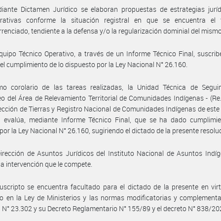
iante Dictamen Jurídico se elaboran propuestas de estrategias juríd
trativas conforme la situación registral en que se encuentra el te
rrenciado, tendiente a la defensa y/o la regularización dominial del mismo
quipo Técnico Operativo, a través de un Informe Técnico Final, suscri
el cumplimiento de lo dispuesto por la Ley Nacional N° 26.160.
o corolario de las tareas realizadas, la Unidad Técnica de Segui
o del Área de Relevamiento Territorial de Comunidades Indígenas - (Re. T
rección de Tierras y Registro Nacional de Comunidades Indígenas de este 
l evalúa, mediante Informe Técnico Final, que se ha dado cumplimie
 por la Ley Nacional N° 26.160, sugiriendo el dictado de la presente resolu
irección de Asuntos Jurídicos del Instituto Nacional de Asuntos Indí
a intervención que le compete.
uscripto se encuentra facultado para el dictado de la presente en vir
o en la Ley de Ministerios y las normas modificatorias y complementa
 N° 23.302 y su Decreto Reglamentario N° 155/89 y el decreto N° 838/20