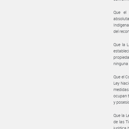
Que el 
absolut
Indígena
del reco
Que la L
establec
propied
ninguna 
Que el C
Ley Naci
medidas 
ocupan t
y posesi
Que la L
de las T
jurídica