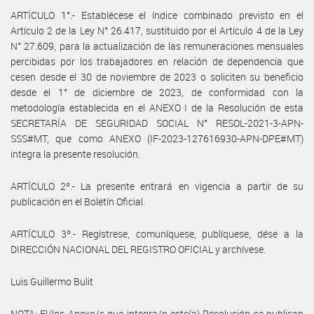
ARTÍCULO 1°.- Establécese el índice combinado previsto en el
Artículo 2 de la Ley N° 26.417, sustituido por el Artículo 4 de la Ley
N° 27.609, para la actualización de las remuneraciones mensuales
percibidas por los trabajadores en relación de dependencia que
cesen desde el 30 de noviembre de 2023 o soliciten su beneficio
desde el 1° de diciembre de 2023, de conformidad con la
metodología establecida en el ANEXO I de la Resolución de esta
SECRETARÍA DE SEGURIDAD SOCIAL N° RESOL-2021-3-APN-
SSS#MT, que como ANEXO (IF-2023-127616930-APN-DPE#MT)
integra la presente resolución.
ARTÍCULO 2º.- La presente entrará en vigencia a partir de su
publicación en el Boletín Oficial.
ARTÍCULO 3º.- Regístrese, comuníquese, publíquese, dése a la
DIRECCIÓN NACIONAL DEL REGISTRO OFICIAL y archívese.
Luis Guillermo Bulit
NOTA: El/los Anexo/s que integra/n este(a) Resolución se publican