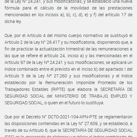
de la Ley N° 24.241, y sus modificatorias, y se estableció una nueva
fórmula para el cálculo de la movilidad de las prestaciones
mencionadas en los incisos a), b), c), d), e) y f) del artículo 17 de
dicha ley.
Que, por el Artículo 4 del mismo cuerpo normativo se sustituyó el
Artículo 2 de la Ley N° 26.417 y su modificatoria, disponiendo que, a
fin de practicar la actualización trimestral de las remuneraciones a
las que se refiere el artículo 24, inciso a) y las mencionadas en el
Artículo 97 de la Ley Nº 24.241 y sus modificaciones, se aplicará un
índice combinado entre el previsto en el inciso b) del apartado I del
Artículo 5 de la Ley Nº 27.260 y sus modificatorias y el índice
establecido por la Remuneración Imponible Promedio de los
Trabajadores Estables (RIPTE) que elabora la SECRETARÍA DE
SEGURIDAD SOCIAL del MINISTERIO DE TRABAJO, EMPLEO Y
SEGURIDAD SOCIAL, o quien en el futuro lo sustituya.
Que por el Decreto N° DCTO-2021-104-APN-PTE se reglamentaron
las disposiciones contenidas en la Ley N° 27.609, y se estableció, a
través de su Artículo 6, que la SECRETARÍA DE SEGURIDAD SOCIAL
(SSS) es la encargada de elaborar y publicar el índice combinado de