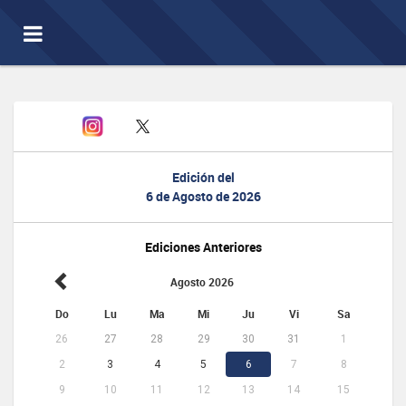
Toggle
navigation
Edición del
6 de Agosto de 2026
Ediciones Anteriores
Agosto 2026
Do
Lu
Ma
Mi
Ju
Vi
Sa
26
27
28
29
30
31
1
2
3
4
5
6
7
8
9
10
11
12
13
14
15