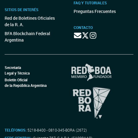
FAQ Y TUTORIALES
SITIOS DE INTERÉS
Preguntas Frecuentes
Red de Boletines Oficiales
de la R. A.
CONTACTO
BFA Blockchain Federal
Argentina
Secretaría
Legal y Técnica
Boletín Oficial
de la República Argentina
TELÉFONOS:
5218-8400 - 0810-345-BORA (2672)
SEDE CENTRAL:
Suipacha 767, C.A.B.A. (C1008AAO)