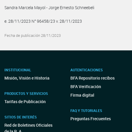
Sandra Marcela Mayol - Jorge Ernesto Schneebeli
e. 28/11/2023 N° 96458/23 v. 28/11/2023
Fecha de publicación 28/11/2023
INSTITUCIONAL
AUTENTICACIONES
Misión, Visión e Historia
BFA Repositorio recibos
BFA Verificación
PRODUCTOS Y SERVICIOS
Firma digital
Tarifas de Publicación
FAQ Y TUTORIALES
SITIOS DE INTERÉS
Preguntas Frecuentes
Red de Boletines Oficiales
de la R. A.