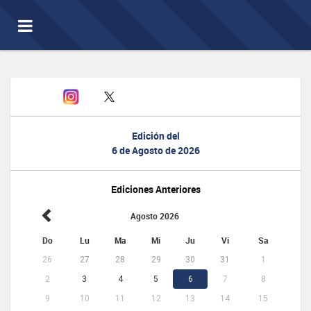
Toggle
navigation
Edición del
6 de Agosto de 2026
Ediciones Anteriores
Agosto 2026
Do
Lu
Ma
Mi
Ju
Vi
Sa
26
27
28
29
30
31
1
2
3
4
5
6
7
8
9
10
11
12
13
14
15