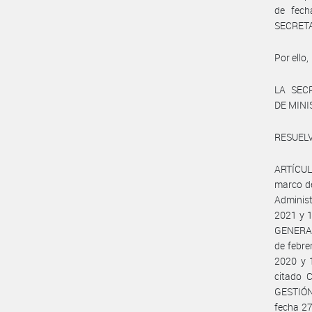
de fech
SECRETA
Por ello,
LA SEC
DE MIN
RESUELV
ARTÍCULO
marco de
Administ
2021 y 
GENERAL
de febre
2020 y 
citado 
GESTIÓN
fecha 27