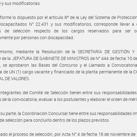
 y sus modificatorias.
forme lo dispuesto por el artículo 8º de la Ley del Sistema de Protección
iscapacitados N° 22.431 y sus modificatorios, corresponde llevar a 
s de selección respecto de los cargos reservados para ser 
amente por personas con discapacidad.
imismo, mediante la Resolución de la SECRETARÍA DE GESTIÓN 
 de la JEFATURA DE GABINETE DE MINISTROS de N° 444 de fecha 10 de
, se aprobaron las Bases del Concurso y el Llamado a Convocatoria
a de UN (1) cargo vacante y financiado de la planta permanente de la
L DE VALORES.
integrantes del Comité de Selección tienen entre sus responsabilidade
s de la convocatoria, evaluar a los postulantes y elaborar el orden de méri
 su parte, la Coordinación Concursal tiene entre sus responsabilidades im
de selección para concluirlo dentro de los plazos previstos.
ciado el proceso de selección, por Acta N° 4 de fecha 16 de noviembre de 