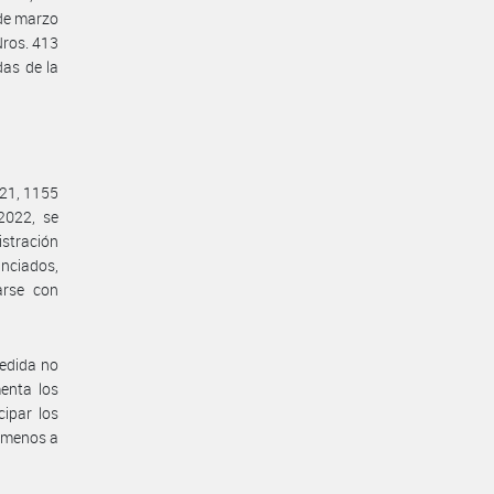
de marzo
ros. 413
as de la
021, 1155
2022, se
istración
anciados,
arse con
medida no
enta los
cipar los
 menos a