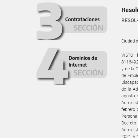
Resol
RESOL
Ciudad 
VISTO 
8116492
y de la
de Emple
Discapac
de la Ad
agosto d
Adminis
febrero 
Persona
Decreto 
Administ
2021 y 