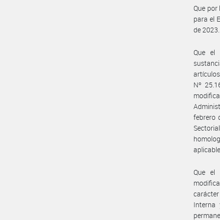
Que por 
para el 
de 2023.
Que el 
sustanci
artículo
Nº 25.1
modific
Adminis
febrero 
Sectoria
homologa
aplicabl
Que el 
modifica
carácter
Interna
permane