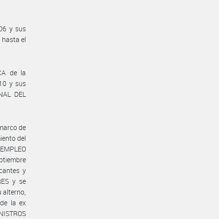
06 y sus
 hasta el
CA de la
10 y sus
ONAL DEL
 marco de
iento del
Y EMPLEO
ptiembre
cantes y
RES y se
 alterno,
de la ex
NISTROS