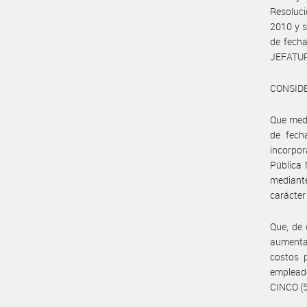
Resoluc
2010 y 
de fecha
JEFATUR
CONSID
Que medi
de fech
incorpor
Pública 
mediant
carácter 
Que, de 
aumenta
costos p
emplead
CINCO (5