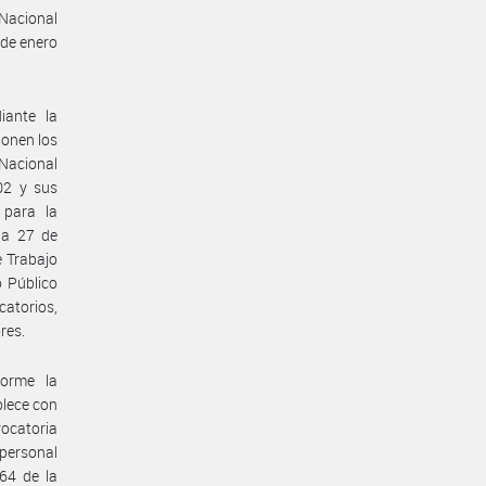
 Nacional
 de enero
iante la
ponen los
Nacional
02 y sus
 para la
ha 27 de
e Trabajo
o Público
catorios,
res.
forme la
blece con
ocatoria
personal
64 de la