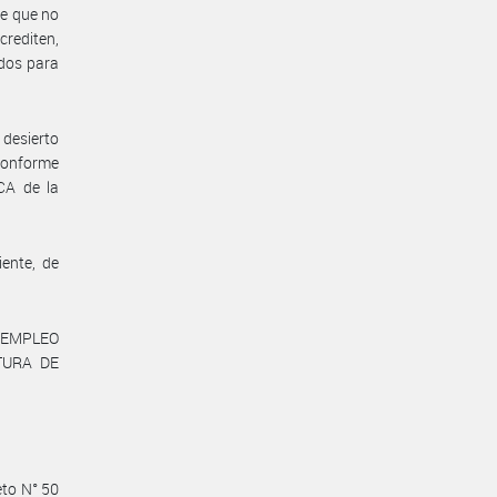
e que no
rediten,
idos para
 desierto
 conforme
CA de la
iente, de
 EMPLEO
TURA DE
eto N° 50