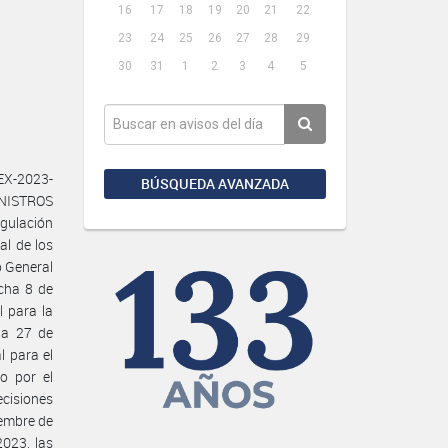
16
17
18
19
20
21
22
23
24
25
26
27
28
29
30
31
1
2
3
4
5
X-2023-
BÚSQUEDA AVANZADA
INISTROS
gulación
al de los
o General
echa 8 de
l para la
ha 27 de
l para el
o por el
ecisiones
iembre de
023, las