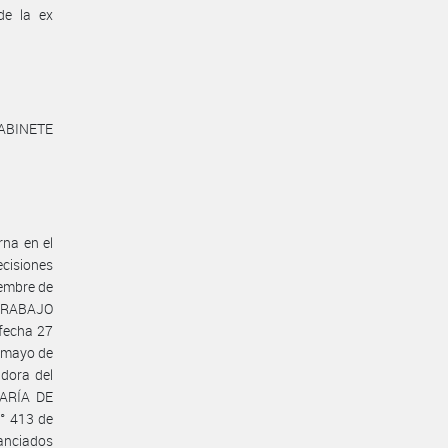
de la ex
ABINETE
rna en el
ecisiones
iembre de
 TRABAJO
fecha 27
e mayo de
dora del
TARÍA DE
° 413 de
nanciados