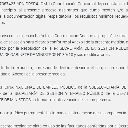
7067423-APN-DPSP#JGM, la Coordinación Concursal deja constancia d
inscripto al presente proceso aspirantes que cumplimenten y/o ac
 la documentación digital respaldatoria, los requisitos mínimos requer
tos.
consecuencia, en dicha Acta, la Coordinación Concursal propició declarar
so de selección para el cargo conforme al Anexo I de la presente medida,
ado por la Resolución de la ex SECRETARÍA DE LA GESTIÓN PÚBLI
A DE GABINETE DE MINISTROS N° 39/10 y sus modificatorias.
todo lo expuesto, corresponde declarar desierto el cargo correspond
dad al Anexo I de la presente medida.
 OFICINA NACIONAL DE EMPLEO PÚBLICO de la SUBSECRETARÍA DE
O de la SECRETARÍA DE GESTIÓN Y EMPLEO PÚBLICO de la JEFA
E DE MINISTROS ha tomado la intervención de su competencia.
ervicio jurídico permanente ha tomado la intervención de su competencia.
resente medida se dicta en uso de las facultades conferidas por el Decr