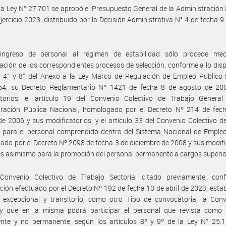
la Ley N° 27.701 se aprobó el Presupuesto General de la Administración
Ejercicio 2023, distribuido por la Decisión Administrativa N° 4 de fecha 9
ingreso de personal al régimen de estabilidad sólo procede med
ación de los correspondientes procesos de selección, conforme a lo dis
s 4° y 8° del Anexo a la Ley Marco de Regulación de Empleo Público 
64, su Decreto Reglamentario Nº 1421 de fecha 8 de agosto de 20
atorios, el artículo 19 del Convenio Colectivo de Trabajo General
tración Pública Nacional, homologado por el Decreto Nº 214 de fec
de 2006 y sus modificatorios, y el artículo 33 del Convenio Colectivo d
l para el personal comprendido dentro del Sistema Nacional de Emple
do por el Decreto Nº 2098 de fecha 3 de diciembre de 2008 y sus modifi
es asimismo para la promoción del personal permanente a cargos superio
Convenio Colectivo de Trabajo Sectorial citado previamente, con
ción efectuado por el Decreto Nº 192 de fecha 10 de abril de 2023, esta
 excepcional y transitorio, como otro Tipo de convocatoria, la Conv
 y que en la misma podrá participar el personal que revista como 
nte y no permanente, según los artículos 8º y 9º de la Ley N° 25.1