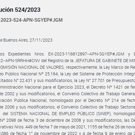
ución 524/2023
-2023-524-APN-SGYEP#JGM
de Buenos Aires, 27/11/2023
los Expedientes Nros. EX-2023-116812897--APN-SGYEP#JGM y E
2--APN-SRRHH#CNV del Registro de la JEFATURA DE GABINETE DE M
 COMISIÓN NACIONAL DE VALORES, respectivamente, la Ley Marco de Re
o Público Nacional Nº 25.164, la Ley del Sistema de Protección Integr
itados N° 22.431 y sus modificatorios, la Ley N° 27.701 de Presupuest
ministración Nacional para el Ejercicio 2023, el Decreto Nº 1421 de f
e 2002 y sus modificatorios, el Convenio Colectivo de Trabajo Genera
tración Pública Nacional, homologado por el Decreto Nº 214 de fec
de 2006 y sus modificatorios, el Convenio Colectivo de Trabajo Sectoria
l del SISTEMA NACIONAL DE EMPLEO PÚBLICO (SINEP), homologad
Nº 2098 de fecha 3 de diciembre de 2008 y sus modificatorios, las D
rativas Nros. 449 de fecha 7 de mayo de 2021, 1155 de fecha 26 de nov
1086 de fecha 1° de noviembre de 2022 y 4 de fecha 9 de enero de 2