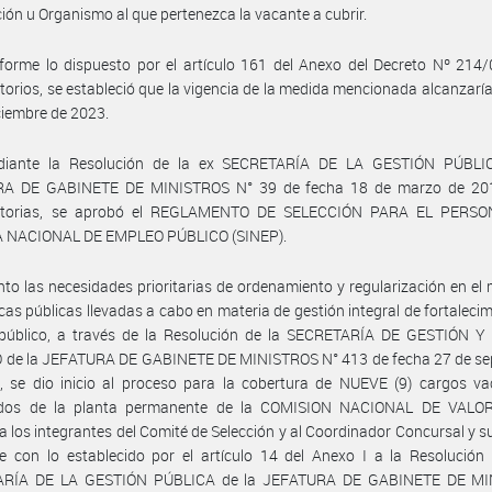
ción u Organismo al que pertenezca la vacante a cubrir.
orme lo dispuesto por el artículo 161 del Anexo del Decreto Nº 214/
torios, se estableció que la vigencia de la medida mencionada alcanzaría
ciembre de 2023.
iante la Resolución de la ex SECRETARÍA DE LA GESTIÓN PÚBLI
A DE GABINETE DE MINISTROS N° 39 de fecha 18 de marzo de 20
atorias, se aprobó el REGLAMENTO DE SELECCIÓN PARA EL PERS
 NACIONAL DE EMPLEO PÚBLICO (SINEP).
nto las necesidades prioritarias de ordenamiento y regularización en el
ticas públicas llevadas a cabo en materia de gestión integral de fortalecim
público, a través de la Resolución de la SECRETARÍA DE GESTIÓN 
 de la JEFATURA DE GABINETE DE MINISTROS N° 413 de fecha 27 de se
, se dio inicio al proceso para la cobertura de NUEVE (9) cargos va
ados de la planta permanente de la COMISION NACIONAL DE VALO
a los integrantes del Comité de Selección y al Coordinador Concursal y su
 con lo establecido por el artículo 14 del Anexo I a la Resolución 
ARÍA DE LA GESTIÓN PÚBLICA de la JEFATURA DE GABINETE DE MI