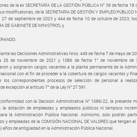
iones de la ex SECRETARÍA DE LA GESTIÓN PÚBLICA N° 39 de fecha 18 
sus modificatorias, de la SECRETARÍA DE GESTIÓN Y EMPLEO PÚBLICO N
 27 de septiembre de 2023 y 444 de fecha 10 de octubre de 2023, tod
A DE GABINETE DE MINISTROS, y
ERANDO:
ante las Decisiones Administrativas Nros. 449 de fecha 7 de mayo de 2
a 26 de noviembre de 2021 y 1086 de fecha 1° de noviembre de 
aron y asignaron cargos vacantes a la planta permanente de la Admin
Nacional con el fin de proceder a la cobertura de cargos vacantes y fin
e los correspondientes procesos de selección de personal a realiz
de excepción al artículo 7° de la Ley N° 27.591.
conformidad con la Decisión Administrativa N° 1086/22, la presente 
 la dotación de empleadas y empleados públicos ni tampoco increm
ara la Administración Pública Nacional. Asimismo, solo podrán parti
os y empleadas de la COMISIÓN NACIONAL DE VALORES que tengan al
) años de antigüedad en la Administración Pública Nacional.