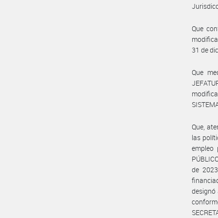
Jurisdic
Que conf
modifica
31 de di
Que med
JEFATUR
modific
SISTEMA
Que, ate
las polí
empleo 
PÚBLICO
de 2023
financi
designó 
conforme
SECRET