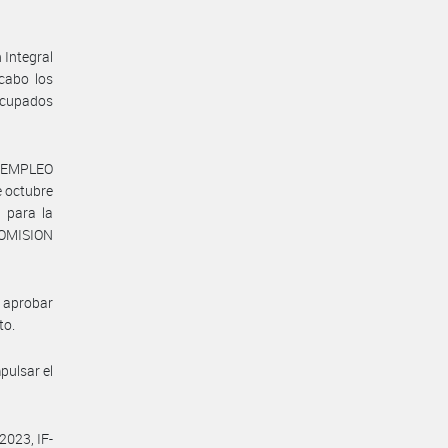
 Integral
cabo los
ocupados
Y EMPLEO
 octubre
 para la
 COMISION
s aprobar
to.
pulsar el
2023, IF-