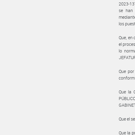
2023-13
se han 
mediante
los pues
Que, en 
el proce
lo norm
JEFATUR
Que por 
conformi
Que la
PÚBLIC
GABINET
Que el s
Que la p