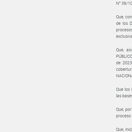
N° 39/10
Que, con
de los D
proceso
exclusiv
Que, as
PÚBLICO
de 2023
cobertur
NACIONA
Que los 
las base
Que, por
proceso 
Que, ini