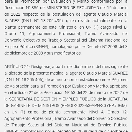
para la Promoción por Evaluación y Mérito conformado por la
Resolución N° 356 del MINISTERIO DE SEGURIDAD del 15 de junio
de 2022 respecto de la postulación del agente Claudio Marcial
SUÁREZ (D.N.I. N° 18.205.495), quien reviste actualmente en la
planta permanente de este Ministerio, en UN (1) cargo Nivel B,
Grado 11, Agrupamiento Profesional, Tramo Avanzado del
Convenio Colectivo de Trabajo Sectorial del Sistema Nacional de
Empleo Público (SINEP), homologado por el Decreto N° 2098 del 3
de diciembre de 2008 y sus modificatorios.
ARTÍCULO 2°.- Desígnase, a partir del día primero del mes siguiente
al dictado de la presente medida, al agente Claudio Marcial SUÁREZ
(D.N.I. N° 18.205.495), de acuerdo con lo establecido en el Régimen
de Valoración para la Promoción por Evaluación y Mérito, aprobado
en el artículo 2° de la Resolución Nº 53 del 22 de marzo de 2022 de
la SECRETARÍA DE GESTIÓN Y EMPLEO PÚBLICO de la JEFATURA
DE GABINETE DE MINISTROS (RESOL-2022-53-APN-SGYEP#JGM),
en UN (1) cargo de planta permanente, Nivel A, Grado 12,
Agrupamiento Profesional, Tramo Avanzado del Convenio Colectivo
de Trabajo Sectorial del Sistema Nacional de Empleo Público
(SINEP), homologado por el Decreto N° 2098 del 3 de diciembre de