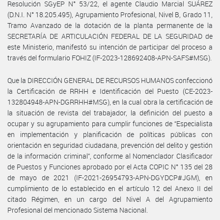
Resolución SGyEP N° 53/22, el agente Claudio Marcial SUÁREZ
(D.N.I. N° 18.205.495), Agrupamiento Profesional, Nivel B, Grado 11,
Tramo Avanzado de la dotación de la planta permanente de la
SECRETARÍA DE ARTICULACIÓN FEDERAL DE LA SEGURIDAD de
este Ministerio, manifestó su intención de participar del proceso a
través del formulario FOHIZ (IF-2023-128692408-APN-SAFS#MSG).
Que la DIRECCIÓN GENERAL DE RECURSOS HUMANOS confeccionó
la Certificación de RRHH e Identificación del Puesto (CE-2023-
132804948-APN-DGRRHH#MSG), en la cual obra la certificación de
la situación de revista del trabajador, la definición del puesto a
ocupar y su agrupamiento para cumplir funciones de “Especialista
en implementación y planificación de políticas públicas con
orientación en seguridad ciudadana, prevención del delito y gestión
de la información criminal”, conforme al Nomenclador Clasificador
de Puestos y Funciones aprobado por el Acta COPIC N° 135 del 28
de mayo de 2021 (IF-2021-26954793-APN-DGYDCP#JGM), en
cumplimiento de lo establecido en el artículo 12 del Anexo II del
citado Régimen, en un cargo del Nivel A del Agrupamiento
Profesional del mencionado Sistema Nacional.