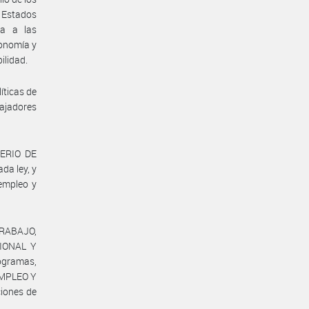
 Estados
ta a las
conomía y
ilidad.
íticas de
bajadores
TERIO DE
a ley, y
empleo y
TRABAJO,
IONAL Y
rogramas,
EMPLEO Y
ciones de