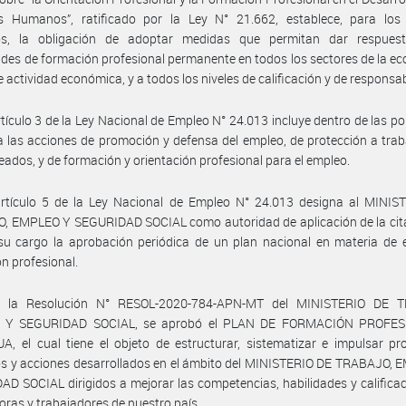
s Humanos”, ratificado por la Ley N° 21.662, establece, para los
s, la obligación de adoptar medidas que permitan dar respues
des de formación profesional permanente en todos los sectores de la e
 actividad económica, y a todos los niveles de calificación y de responsab
rtículo 3 de la Ley Nacional de Empleo N° 24.013 incluye dentro de las pol
 las acciones de promoción y defensa del empleo, de protección a tra
ados, y de formación y orientación profesional para el empleo.
artículo 5 de la Ley Nacional de Empleo N° 24.013 designa al MINIS
 EMPLEO Y SEGURIDAD SOCIAL como autoridad de aplicación de la citad
su cargo la aprobación periódica de un plan nacional en materia de 
n profesional.
 la Resolución N° RESOL-2020-784-APN-MT del MINISTERIO DE 
 Y SEGURIDAD SOCIAL, se aprobó el PLAN DE FORMACIÓN PROFES
, el cual tiene el objeto de estructurar, sistematizar e impulsar p
s y acciones desarrollados en el ámbito del MINISTERIO DE TRABAJO, 
D SOCIAL dirigidos a mejorar las competencias, habilidades y califica
oras y trabajadores de nuestro país.