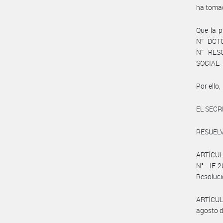
ha tomad
Que la p
N° DCTO
N° RES
SOCIAL.
Por ello,
EL SECR
RESUELV
ARTÍCUL
N° IF-
Resoluci
ARTÍCUL
agosto d