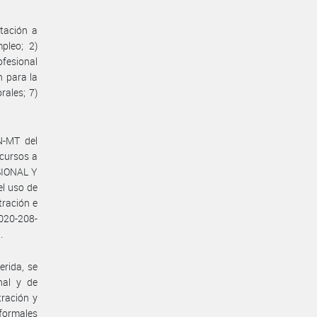
tación a
pleo; 2)
ofesional
n para la
rales; 7)
N-MT del
cursos a
SIONAL Y
el uso de
tración e
020-208-
.
rida, se
nal y de
tración y
formales