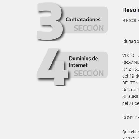
Resol
RESOL
Ciudad 
VISTO 
ORGANIZ
N° 21.66
del 19 
DE TRA
Resoluc
SEGURID
del 21 d
CONSID
Que el 
N° 142 s