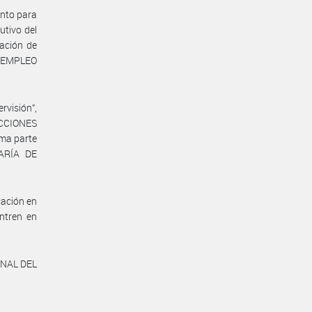
ento para
utivo del
cación de
E EMPLEO
rvisión”,
CCIONES
ma parte
TARÍA DE
cación en
entren en
ONAL DEL