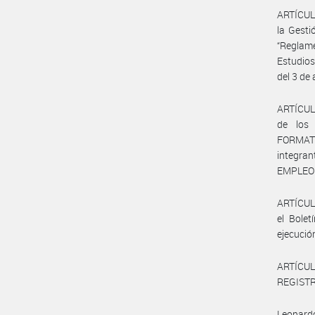
ARTÍCULO
la Gesti
“Reglame
Estudio
del 3 de
ARTÍCULO
de los
FORMATI
integra
EMPLEO 
ARTÍCULO
el Bolet
ejecució
ARTÍCULO
REGISTRO
Leonardo