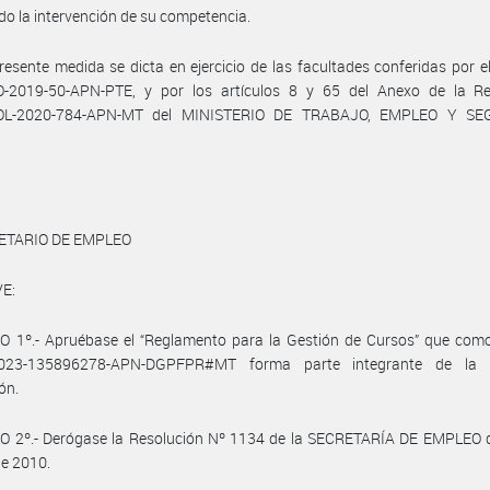
o la intervención de su competencia.
resente medida se dicta en ejercicio de las facultades conferidas por e
-2019-50-APN-PTE, y por los artículos 8 y 65 del Anexo de la Re
OL-2020-784-APN-MT del MINISTERIO DE TRABAJO, EMPLEO Y SE
ETARIO DE EMPLEO
E:
O 1º.- Apruébase el “Reglamento para la Gestión de Cursos” que co
2023-135896278-APN-DGPFPR#MT forma parte integrante de la p
ón.
O 2º.- Derógase la Resolución Nº 1134 de la SECRETARÍA DE EMPLEO d
e 2010.