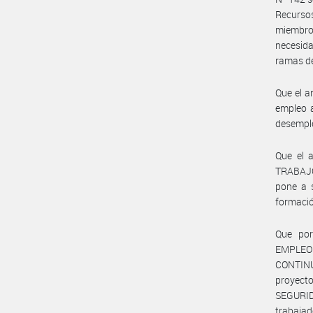
Recurso
miembro
necesida
ramas de
Que el a
empleo a
desemple
Que el 
TRABAJO,
pone a 
formació
Que por
EMPLEO
CONTINUA
proyecto
SEGURIDA
trabajad