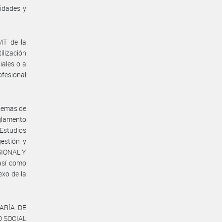
idades y
MT de la
ilización
iales o a
ofesional
stemas de
glamento
Estudios
gestión y
SIONAL Y
así como
exo de la
TARÍA DE
D SOCIAL