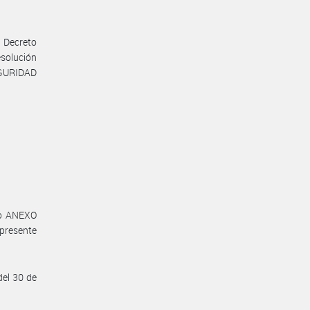
l Decreto
solución
GURIDAD
mo ANEXO
resente
el 30 de