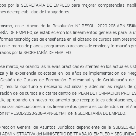
dos por la SECRETARÍA DE EMPLEO para mejorar competencias, habil
nes de empleabilidad de trabajadores.
imismo, en el Anexo de la Resolución N° RESOL- 2020-208-APN-SE#
ÍA DE EMPLEO, se establecieron los lineamientos generales para la ut
formas tecnológicas de enseñanza en el dictado de cursos semipresenc
a en el marco de planes, programas o acciones de empleo y formación pr
trados por la SECRETARÍA DE EMPLEO.
ese marco, valorando las nuevas prácticas existentes en los actuales si
za y la experiencia colectada en los años de implementación del “Re
 Gestión de Cursos de Formación Profesional y de Certificación de 
”, resulta oportuno y necesario actualizar y adecuar las reglas de 
tración de los cursos a dictarse dentro del PLAN DE FORMACIÓN PROFE
A, aprobando un nuevo reglamento que recepte tales adaptaciones, 
realizar adecuaciones a los lineamientos generales contenidos en el An
ión N° RESOL-2020-208-APN-SE#MT de la SECRETARÍA DE EMPLEO.
Dirección General de Asuntos Jurídicos dependiente de la SUBSECRE
 ADMINISTRATIVA del MINISTERIO DE TRABAJO, EMPLEO Y SEGURIDA