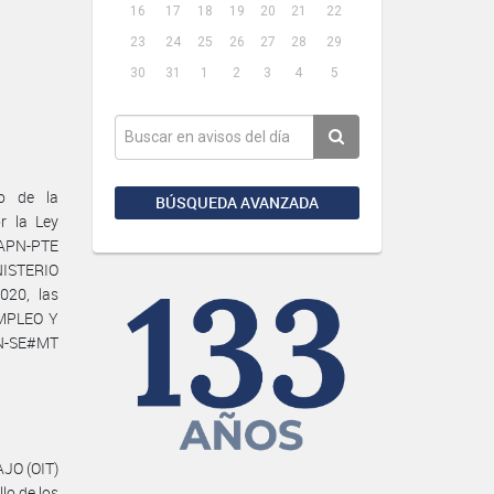
16
17
18
19
20
21
22
23
24
25
26
27
28
29
30
31
1
2
3
4
5
o de la
BÚSQUEDA AVANZADA
r la Ley
-APN-PTE
NISTERIO
20, las
EMPLEO Y
PN-SE#MT
JO (OIT)
lo de los