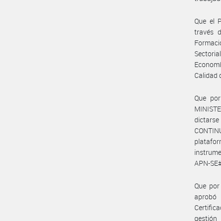
Que el 
través 
Formació
Sectoria
Economía
Calidad 
Que por
MINISTE
dictars
CONTINUA
platafor
instrum
APN-SE#M
Que por
aprobó 
Certific
gestión