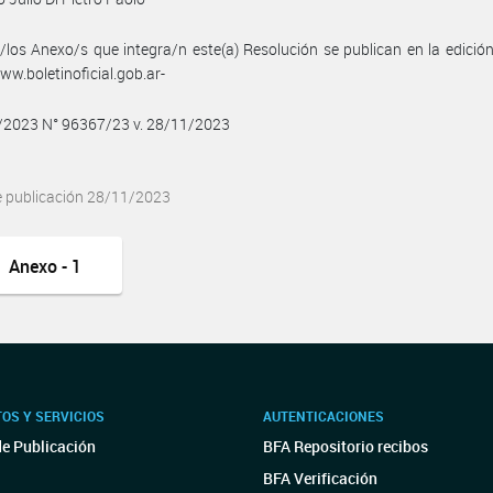
/los Anexo/s que integra/n este(a) Resolución se publican en la edició
w.boletinoficial.gob.ar-
1/2023 N° 96367/23 v. 28/11/2023
e publicación 28/11/2023
Anexo - 1
OS Y SERVICIOS
AUTENTICACIONES
de Publicación
BFA Repositorio recibos
BFA Verificación