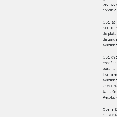
promovi
condicio
Que, as
SECRETAR
de plata
distanci
adminis
Que, en 
enseñan
para la
Formales
adminis
CONTINU
también 
Resoluc
Que la 
GESTIÓN