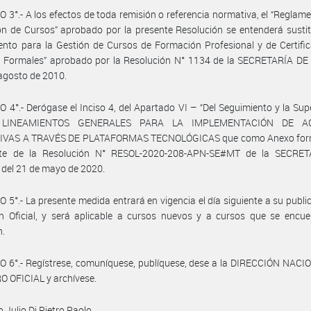
 3°.- A los efectos de toda remisión o referencia normativa, el “Reglam
ón de Cursos” aprobado por la presente Resolución se entenderá sustit
nto para la Gestión de Cursos de Formación Profesional y de Certifi
s Formales” aprobado por la Resolución N° 1134 de la SECRETARÍA D
 agosto de 2010.
 4°.- Derógase el Inciso 4, del Apartado VI – “Del Seguimiento y la Supe
 LINEAMIENTOS GENERALES PARA LA IMPLEMENTACIÓN DE A
VAS A TRAVÉS DE PLATAFORMAS TECNOLÓGICAS que como Anexo for
nte de la Resolución N° RESOL-2020-208-APN-SE#MT de la SECRE
del 21 de mayo de 2020.
 5°.- La presente medida entrará en vigencia el día siguiente a su publi
ín Oficial, y será aplicable a cursos nuevos y a cursos que se encu
n.
 6°.- Regístrese, comuníquese, publíquese, dese a la DIRECCIÓN NACI
 OFICIAL y archívese.
 Julio Di Pietro Paolo