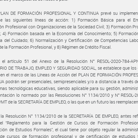
PLAN DE FORMACIÓN PROFESIONAL Y CONTINUA prevé su implemen
de las siguientes líneas de acción: 1) Formación Básica para el Em
n Profesional con Organizaciones de la Sociedad Civil; 3) Formación Pr
l; 4) Formación basada en la Economía del Conocimiento; 5) Formació
 del Cuidado; 6) Normalización y Certificación de Competencias Labo
de la Formación Profesional, y 8) Régimen de Crédito Fiscal.
 el artículo 51 del Anexo de la Resolución N° RESOL-2020-784-AP
RIO DE TRABAJO, EMPLEO Y SEGURIDAD SOCIAL, se establece que los 
e en el marco de las Líneas de Acción del PLAN DE FORMACIÓN PROFE
 podrán ser presenciales, semipresenciales y/o a distancia a través d
mas tecnológicas educativas, siendo aplicable para su gestión, adminis
entación lo normado por las Resoluciones N° 1134/2010 y N° RESOL-2
T de la SECRETARÍA DE EMPLEO, o las que en un futuro las reemplacen
 la Resolución N° 1134/2010 de la SECRETARÍA DE EMPLEO, antes refe
el “Reglamento para la Gestión de Cursos de Formación Profesio
ación de Estudios Formales”, el cual tiene por objeto regular la adminis
 de cursos de formación profesional y de certificación de estudios 