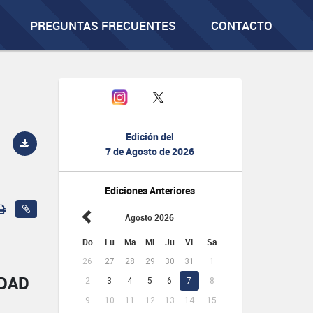
PREGUNTAS FRECUENTES
CONTACTO
Edición del
7 de Agosto de 2026
Ediciones Anteriores
Agosto 2026
Do
Lu
Ma
Mi
Ju
Vi
Sa
26
27
28
29
30
31
1
IDAD
2
3
4
5
6
7
8
9
10
11
12
13
14
15