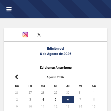
Toggle
navigation
Edición del
6 de Agosto de 2026
Ediciones Anteriores
Agosto 2026
Do
Lu
Ma
Mi
Ju
Vi
Sa
26
27
28
29
30
31
1
2
3
4
5
6
7
8
9
10
11
12
13
14
15