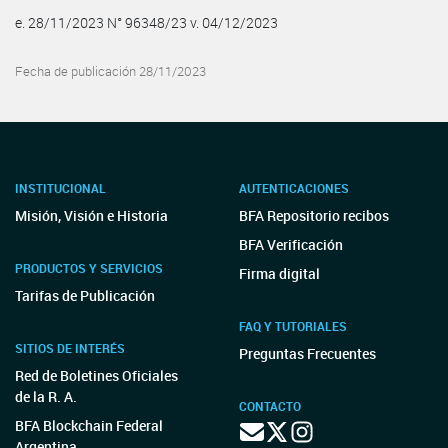
e. 28/11/2023 N° 96348/23 v. 04/12/2023
Fecha de publicación 28/11/2023
INSTITUCIONAL
AUTENTICACIONES
Misión, Visión e Historia
BFA Repositorio recibos
BFA Verificación
PRODUCTOS Y SERVICIOS
Firma digital
Tarifas de Publicación
FAQ Y TUTORIALES
SITIOS DE INTERÉS
Preguntas Frecuentes
Red de Boletines Oficiales
de la R. A.
CONTACTO
BFA Blockchain Federal
Argentina