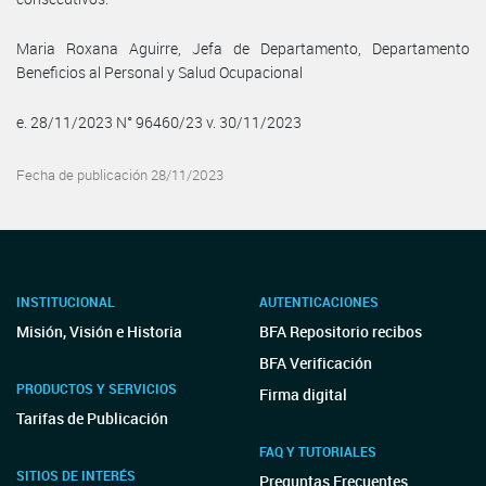
Maria Roxana Aguirre, Jefa de Departamento, Departamento
Beneficios al Personal y Salud Ocupacional
e. 28/11/2023 N° 96460/23 v. 30/11/2023
Fecha de publicación 28/11/2023
INSTITUCIONAL
AUTENTICACIONES
Misión, Visión e Historia
BFA Repositorio recibos
BFA Verificación
PRODUCTOS Y SERVICIOS
Firma digital
Tarifas de Publicación
FAQ Y TUTORIALES
SITIOS DE INTERÉS
Preguntas Frecuentes