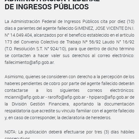
DE INGRESOS PÚBLICOS
La Administración Federal de Ingresos Públicos cita por diez (10)
días a parientes del agente fallecido GIMENEZ, JOSE VICENTE D.N.I.
N° 14.049.404, alcanzados por el beneficio establecido en el artículo
173 del Convenio Colectivo de Trabajo Nº 56/92 Laudo N° 16/92
(T.O. Resolución S.T. N° 924/10), para que dentro de dicho término
se contacten a hacer valer sus derechos al correo electrónico:
fallecimiento@afip.gob.ar.
Asimismo, quienes se consideren con derecho a la percepción de los
haberes pendientes de cobro por parte del agente fallecido deberán
contactarse a los siguientes correos electrónicos:
mcianni@afip.gob.ar - rarolfo@afip.gob.ar - hpiparo@afip.gob.ar de
la División Gestión Financiera, aportando la documentación
respaldatoria que acredite su vínculo familiar con el agente fallecido
y, en caso de corresponder, la declaratoria de herederos.
NOTA: La publicación deberá efectuarse por tres (3) días hábiles
consecutivos.