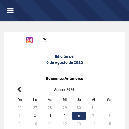
Toggle
navigation
Edición del
6 de Agosto de 2026
Ediciones Anteriores
Agosto 2026
Do
Lu
Ma
Mi
Ju
Vi
Sa
26
27
28
29
30
31
1
2
3
4
5
6
7
8
9
10
11
12
13
14
15