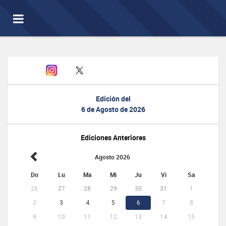
Toggle
navigation
Edición del
6 de Agosto de 2026
Ediciones Anteriores
Agosto 2026
Do
Lu
Ma
Mi
Ju
Vi
Sa
26
27
28
29
30
31
1
2
3
4
5
6
7
8
9
10
11
12
13
14
15