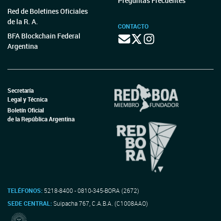
Preguntas Frecuentes
Red de Boletines Oficiales
de la R. A.
CONTACTO
BFA Blockchain Federal
Argentina
Secretaría
Legal y Técnica
Boletín Oficial
de la República Argentina
TELÉFONOS:
5218-8400 - 0810-345-BORA (2672)
SEDE CENTRAL:
Suipacha 767, C.A.B.A. (C1008AAO)