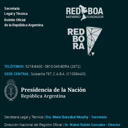
Secretaría
Legal y Técnica
Boletín Oficial
de la República Argentina
TELÉFONOS:
5218-8400 - 0810-345-BORA (2672)
SEDE CENTRAL:
Suipacha 767, C.A.B.A. (C1008AAO)
Secretaría Legal y Técnica |
Dra. María Ibarzabal Murphy - Secretaria
Dirección Nacional del Registro Oficial |
Dr. Walter Rubén Gonzalez - Director