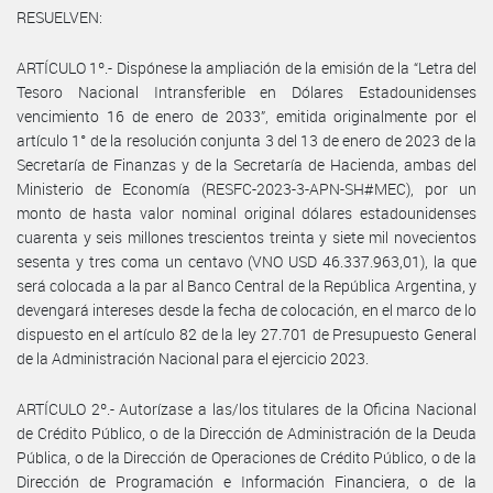
RESUELVEN:
ARTÍCULO 1º.- Dispónese la ampliación de la emisión de la “Letra del
Tesoro Nacional Intransferible en Dólares Estadounidenses
vencimiento 16 de enero de 2033”, emitida originalmente por el
artículo 1° de la resolución conjunta 3 del 13 de enero de 2023 de la
Secretaría de Finanzas y de la Secretaría de Hacienda, ambas del
Ministerio de Economía (RESFC-2023-3-APN-SH#MEC), por un
monto de hasta valor nominal original dólares estadounidenses
cuarenta y seis millones trescientos treinta y siete mil novecientos
sesenta y tres coma un centavo (VNO USD 46.337.963,01), la que
será colocada a la par al Banco Central de la República Argentina, y
devengará intereses desde la fecha de colocación, en el marco de lo
dispuesto en el artículo 82 de la ley 27.701 de Presupuesto General
de la Administración Nacional para el ejercicio 2023.
ARTÍCULO 2º.- Autorízase a las/los titulares de la Oficina Nacional
de Crédito Público, o de la Dirección de Administración de la Deuda
Pública, o de la Dirección de Operaciones de Crédito Público, o de la
Dirección de Programación e Información Financiera, o de la