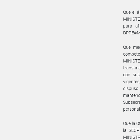
Que el 
MINISTER
para af
DPRE#M
Que med
compet
MINISTE
transfir
con sus
vigentes
dispuso 
mantend
Subsecre
personal
Que la 
la SEC
MINISTRO