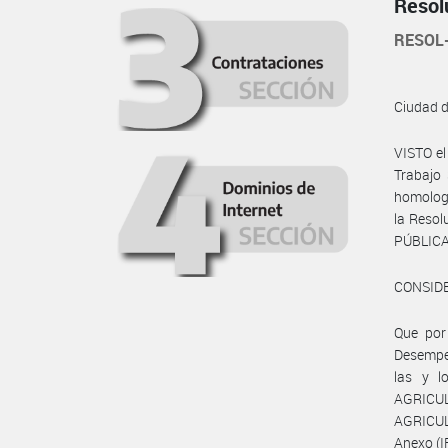
Resol
RESOL
Ciudad 
VISTO e
Trabajo
homologa
la Resol
PÚBLICA
CONSID
Que por 
Desempeñ
las y l
AGRICUL
AGRICUL
Anexo (