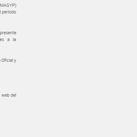
C#MAGYP)
l período
presente
tes a la
Oficial y
n web del