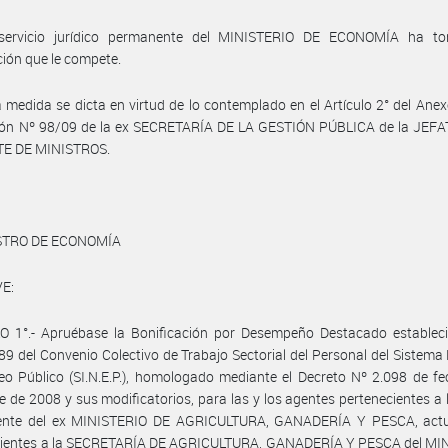
servicio jurídico permanente del MINISTERIO DE ECONOMÍA ha t
ción que le compete.
 medida se dicta en virtud de lo contemplado en el Artículo 2° del Anexo
ión Nº 98/09 de la ex SECRETARÍA DE LA GESTIÓN PÚBLICA de la JEF
E DE MINISTROS.
STRO DE ECONOMÍA
E:
O 1°.- Apruébase la Bonificación por Desempeño Destacado estableci
 89 del Convenio Colectivo de Trabajo Sectorial del Personal del Sistema
o Público (SI.N.E.P.), homologado mediante el Decreto Nº 2.098 de f
e de 2008 y sus modificatorios, para las y los agentes pertenecientes a 
nte del ex MINISTERIO DE AGRICULTURA, GANADERÍA Y PESCA, act
cientes a la SECRETARÍA DE AGRICULTURA, GANADERÍA Y PESCA del MI