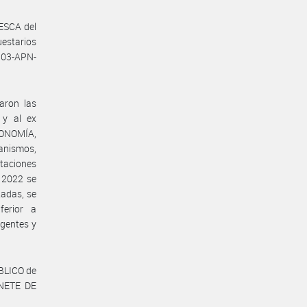
ESCA del
estarios
103-APN-
aron las
y al ex
CONOMÍA,
ganismos,
taciones
o 2022 se
tadas, se
ferior a
igentes y
BLICO de
NETE DE