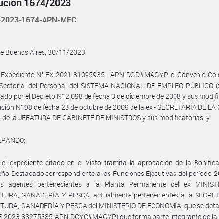
ución 1674/2023
-2023-1674-APN-MEC
de Buenos Aires, 30/11/2023
l Expediente N° EX-2021-81095935- -APN-DGD#MAGYP, el Convenio Cole
 Sectorial del Personal del SISTEMA NACIONAL DE EMPLEO PÚBLICO (SI.
do por el Decreto N° 2.098 de fecha 3 de diciembre de 2008 y sus modifi
ución N° 98 de fecha 28 de octubre de 2009 de la ex - SECRETARÍA DE L
 de la JEFATURA DE GABINETE DE MINISTROS y sus modificatorias, y
ERANDO:
el expediente citado en el Visto tramita la aprobación de la Bonific
o Destacado correspondiente a las Funciones Ejecutivas del período 
os agentes pertenecientes a la Planta Permanente del ex MINIS
TURA, GANADERÍA Y PESCA, actualmente pertenecientes a la SECRE
TURA, GANADERÍA Y PESCA del MINISTERIO DE ECONOMÍA, que se detall
IF-2023-33275385-APN-DCYC#MAGYP) que forma parte integrante de la 