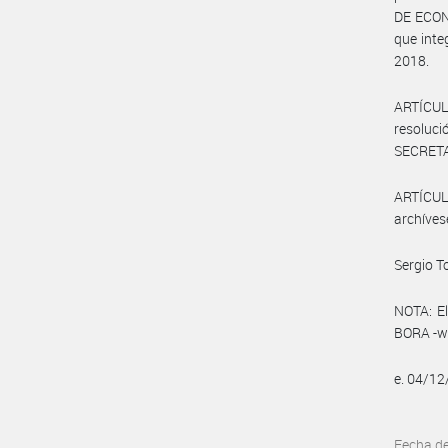
DE ECON
que inte
2018.
ARTÍCUL
resoluc
SECRETA
ARTÍCULO
archíves
Sergio 
NOTA: El
BORA -ww
e. 04/1
Fecha d