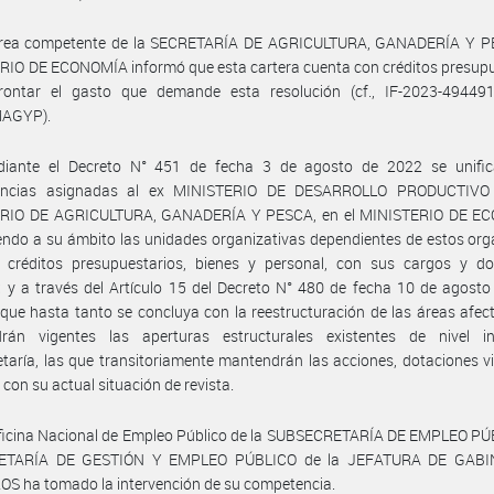
área competente de la SECRETARÍA DE AGRICULTURA, GANADERÍA Y P
IO DE ECONOMÍA informó que esta cartera cuenta con créditos presupu
rontar el gasto que demande esta resolución (cf., IF-2023-49449
AGYP).
iante el Decreto N° 451 de fecha 3 de agosto de 2022 se unific
encias asignadas al ex MINISTERIO DE DESARROLLO PRODUCTIVO 
RIO DE AGRICULTURA, GANADERÍA Y PESCA, en el MINISTERIO DE E
iendo a su ámbito las unidades organizativas dependientes de estos or
 créditos presupuestarios, bienes y personal, con sus cargos y do
; y a través del Artículo 15 del Decreto N° 480 de fecha 10 de agost
que hasta tanto se concluya con la reestructuración de las áreas afec
rán vigentes las aperturas estructurales existentes de nivel in
taría, las que transitoriamente mantendrán las acciones, dotaciones v
 con su actual situación de revista.
Oficina Nacional de Empleo Público de la SUBSECRETARÍA DE EMPLEO PÚ
RETARÍA DE GESTIÓN Y EMPLEO PÚBLICO de la JEFATURA DE GABI
S ha tomado la intervención de su competencia.