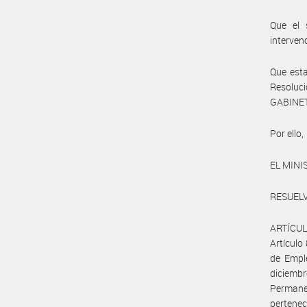
Que el 
interven
Que esta
Resoluc
GABINET
Por ello,
EL MINI
RESUELV
ARTÍCUL
Artículo
de Emple
diciembr
Permane
pertene