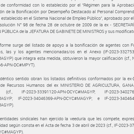
 de conformidad con lo establecido por el “Régimen para la Aprobaci
ón de la Bonificación por Desempeño Destacado al Personal Comprendi
establecido en el Sistema Nacional de Empleo Público”, aprobado por el
esolución N° 98 de fecha 28 de octubre de 2009 de la ex - SECRETAR
 PÚBLICA de la JEFATURA DE GABINETE DE MINISTROS y sus modificato
forme surge del listado de apoyo a la bonificación de agentes con F
vas, las y los agentes mencionadas/os en el Anexo (IF-2023-33275
YP) que integra esta medida, obtuvieron la mayor calificación (cf.,
66-APN-DC#MPYT).
déntico sentido obran los listados definitivos conformados por la ex-
 de Recursos Humanos del ex MINISTERIO DE AGRICULTURA, GAN
(cf., IF-2023-33391120-APN-DCYC#MAGYP, IF-2023-340276
AGYP; IF-2023-34046369-APN-DCYC#MAGYP; e IF-2023-340464
AGYP).
entidades sindicales han ejercido la veeduría que les compete, expr
dad según consta en el Acta de fecha 3 de abril de 2023 (cf., IF-2023-
YC#MAGYP).