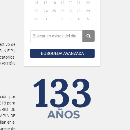
16
17
18
19
20
21
22
23
24
25
26
27
28
29
30
31
1
2
3
4
5
ctivo de
N.E.P.),
BÚSQUEDA AVANZADA
catorios,
A GESTIÓN
ación por
2018 para
TERIO DE
TARÍA DE
an en el
presente