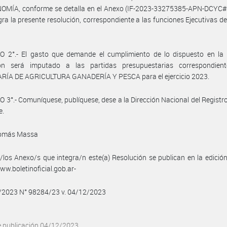
OMÍA, conforme se detalla en el Anexo (IF-2023-33275385-APN-DCY
gra la presente resolución, correspondiente a las funciones Ejecutivas de
O 2°.- El gasto que demande el cumplimiento de lo dispuesto en la 
ión será imputado a las partidas presupuestarias correspondien
RÍA DE AGRICULTURA GANADERÍA Y PESCA para el ejercicio 2023.
 3°.- Comuníquese, publíquese, dese a la Dirección Nacional del Registro 
e.
Tomás Massa
/los Anexo/s que integra/n este(a) Resolución se publican en la edició
w.boletinoficial.gob.ar-
2/2023 N° 98284/23 v. 04/12/2023
e publicación 04/12/2023