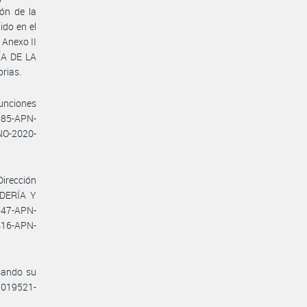
ón de la
do en el
 Anexo II
ÍA DE LA
rias.
unciones
385-APN-
 NO-2020-
Dirección
ADERÍA Y
47-APN-
16-APN-
esando su
37019521-