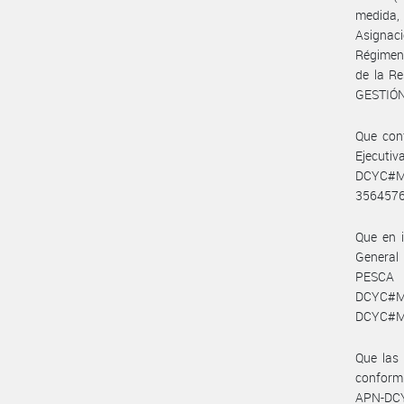
medida,
Asignaci
Régimen 
de la R
GESTIÓN
Que con
Ejecuti
DCYC#MAG
356457
Que en i
General
PESCA 
DCYC#M
DCYC#M
Que las 
conformi
APN-DC