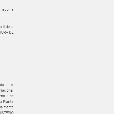
omado la
 II de la
ATURA DE
da en el
 Nacional
echa 3 de
la Planta
ualmente
NISTERIO