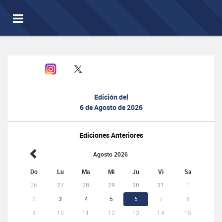
Toggle
navigation
Edición del
6 de Agosto de 2026
Ediciones Anteriores
Agosto 2026
Do
Lu
Ma
Mi
Ju
Vi
Sa
26
27
28
29
30
31
1
2
3
4
5
6
7
8
9
10
11
12
13
14
15