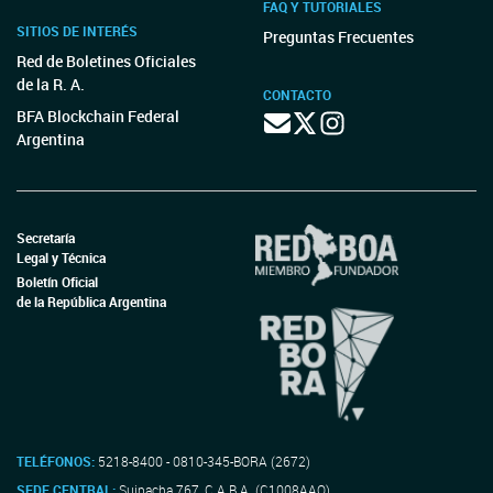
FAQ Y TUTORIALES
SITIOS DE INTERÉS
Preguntas Frecuentes
Red de Boletines Oficiales
de la R. A.
CONTACTO
BFA Blockchain Federal
Argentina
Secretaría
Legal y Técnica
Boletín Oficial
de la República Argentina
TELÉFONOS:
5218-8400 - 0810-345-BORA (2672)
SEDE CENTRAL:
Suipacha 767, C.A.B.A. (C1008AAO)