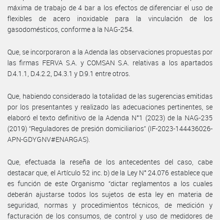
máxima de trabajo de 4 bar a los efectos de diferenciar el uso de
flexibles de acero inoxidable para la vinculación de los
gasodomésticos, conforme a la NAG-254.
Que, se incorporaron a la Adenda las observaciones propuestas por
las firmas FERVA S.A. y COMSAN S.A. relativas a los apartados
D.4.1.1, D.4.2.2, D4.3.1 y D.9.1 entre otros.
Que, habiendo considerado la totalidad de las sugerencias emitidas
por los presentantes y realizado las adecuaciones pertinentes, se
elaboró el texto definitivo de la Adenda N°1 (2023) de la NAG-235
(2019) “Reguladores de presión domiciliarios” (IF-2023-144436026-
APN-GDYGNV#ENARGAS).
Que, efectuada la reseña de los antecedentes del caso, cabe
destacar que, el Artículo 52 inc. b) de la Ley N° 24.076 establece que
es función de este Organismo “dictar reglamentos a los cuales
deberán ajustarse todos los sujetos de esta ley en materia de
seguridad, normas y procedimientos técnicos, de medición y
facturación de los consumos, de control y uso de medidores de