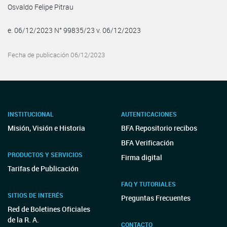
Osvaldo Felipe Pitrau
e. 06/12/2023 N° 99835/23 v. 06/12/2023
Fecha de publicación 06/12/2023
INSTITUCIONAL
AUTENTICACIONES
Misión, Visión e Historia
BFA Repositorio recibos
BFA Verificación
PRODUCTOS Y SERVICIOS
Firma digital
Tarifas de Publicación
FAQ Y TUTORIALES
SITIOS DE INTERÉS
Preguntas Frecuentes
Red de Boletines Oficiales
de la R. A.
CONTACTO