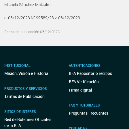
Micaela Sánchez Malcolm
e. 06/12/2023 N° 99589/23 v. 06/12/2023
Fecha de publicación 06/12/2023
INSTITUCIONAL
AUTENTICACIONES
Misión, Visión e Historia
BFA Repositorio recibos
BFA Verificación
PRODUCTOS Y SERVICIOS
Firma digital
Tarifas de Publicación
FAQ Y TUTORIALES
SITIOS DE INTERÉS
Preguntas Frecuentes
Red de Boletines Oficiales
de la R. A.
CONTACTO