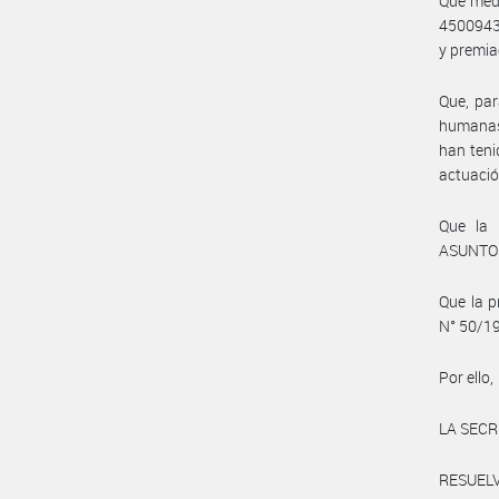
Que medi
4500943
y premia
Que, par
humanas 
han teni
actuació
Que la
ASUNTOS
Que la p
N° 50/19
Por ello,
LA SECR
RESUELV