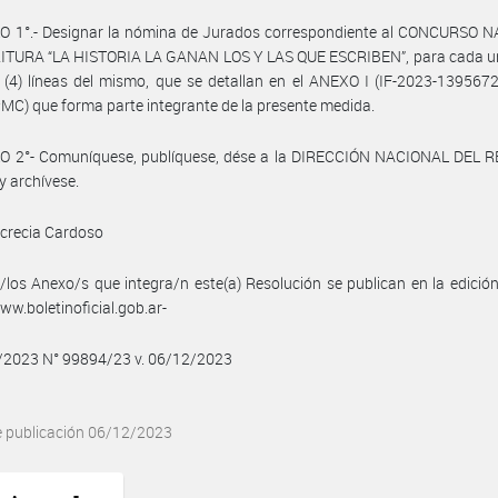
O 1°.- Designar la nómina de Jurados correspondiente al CONCURSO 
ITURA “LA HISTORIA LA GANAN LOS Y LAS QUE ESCRIBEN”, para cada un
(4) líneas del mismo, que se detallan en el ANEXO I (IF-2023-139567
) que forma parte integrante de la presente medida.
O 2°- Comuníquese, publíquese, dése a la DIRECCIÓN NACIONAL DEL 
y archívese.
crecia Cardoso
/los Anexo/s que integra/n este(a) Resolución se publican en la edició
w.boletinoficial.gob.ar-
2/2023 N° 99894/23 v. 06/12/2023
e publicación 06/12/2023