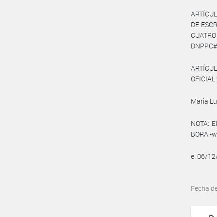
ARTÍCUL
DE ESCR
CUATRO 
DNPPC#MC
ARTÍCUL
OFICIAL 
Maria Lu
NOTA: El
BORA -ww
e. 06/1
Fecha d