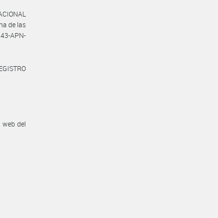
NACIONAL
a de las
243-APN-
REGISTRO
n web del