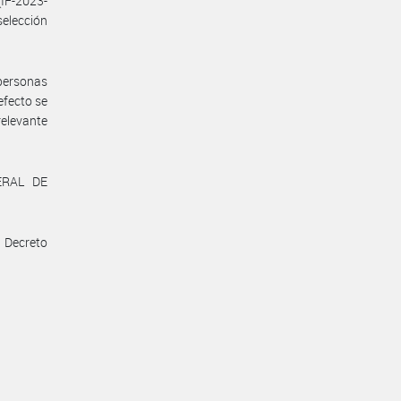
(IF-2023-
elección
 personas
efecto se
relevante
ERAL DE
l Decreto