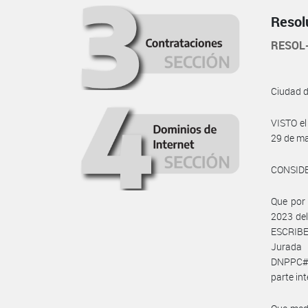
Resol
RESOL
Ciudad 
VISTO el
29 de ma
CONSID
Que por
2023 de
ESCRIBEN
Jurada 
DNPPC#M
parte in