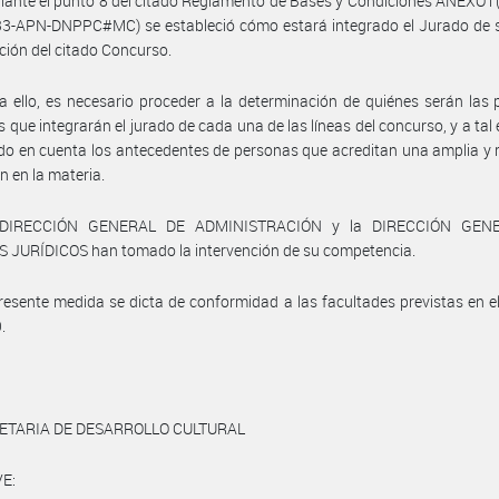
ante el punto 8 del citado Reglamento de Bases y Condiciones ANEXO l 
3-APN-DNPPC#MC) se estableció cómo estará integrado el Jurado de s
ción del citado Concurso.
a ello, es necesario proceder a la determinación de quiénes serán las
que integrarán el jurado de cada una de las líneas del concurso, y a tal 
do en cuenta los antecedentes de personas que acreditan una amplia y 
n en la materia.
 DIRECCIÓN GENERAL DE ADMINISTRACIÓN y la DIRECCIÓN GEN
 JURÍDICOS han tomado la intervención de su competencia.
resente medida se dicta de conformidad a las facultades previstas en e
.
ETARIA DE DESARROLLO CULTURAL
E: