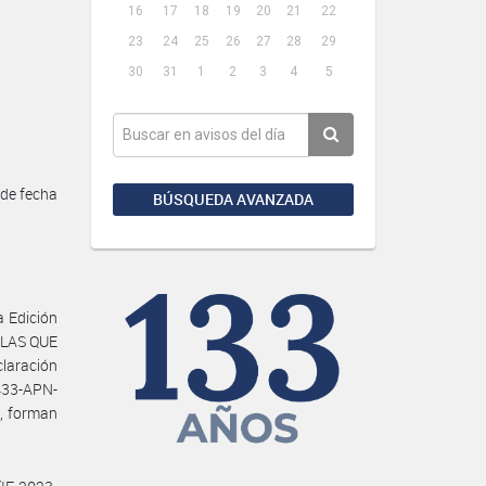
16
17
18
19
20
21
22
23
24
25
26
27
28
29
30
31
1
2
3
4
5
de fecha
BÚSQUEDA AVANZADA
 Edición
 LAS QUE
laración
433-APN-
, forman