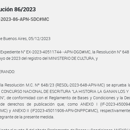
ución 86/2023
-2023-86-APN-SDC#MC
de Buenos Aires, 05/12/2023
 Expediente N° EX-2023-40511744- -APN-DGD#MC, la Resolución N° 648 
yo de 2023 del registro del MINISTERIO DE CULTURA, y
ERANDO:
 la Resolución M.C. Nº 648/23 (RESOL-2023-648-APN-MC) se aprueba la
l CONCURSO NACIONAL DE ESCRITURA “LA HISTORIA LA GANAN LOS Y
”, de conformidad con el Reglamento de Bases y Condiciones y la Dec
de derechos de publicación que, como ANEXO I (IF-2023-45009
C) y ANEXO II (IF2023-45011906-APN-DNPPC#MC), respectivamente
tegrante de la presente medida.