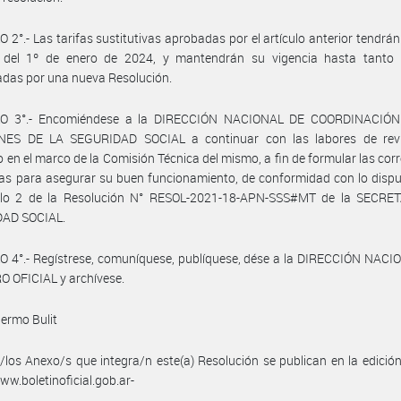
 2°.- Las tarifas sustitutivas aprobadas por el artículo anterior tendrán
r del 1º de enero de 2024, y mantendrán su vigencia hasta tanto
adas por una nueva Resolución.
O 3°.- Encomiéndese a la DIRECCIÓN NACIONAL DE COORDINACIÓ
ES DE LA SEGURIDAD SOCIAL a continuar con las labores de revi
 en el marco de la Comisión Técnica del mismo, a fin de formular las cor
as para asegurar su buen funcionamiento, de conformidad con lo disp
culo 2 de la Resolución N° RESOL-2021-18-APN-SSS#MT de la SECRE
AD SOCIAL.
 4°.- Regístrese, comuníquese, publíquese, dése a la DIRECCIÓN NACI
 OFICIAL y archívese.
lermo Bulit
/los Anexo/s que integra/n este(a) Resolución se publican en la edició
w.boletinoficial.gob.ar-