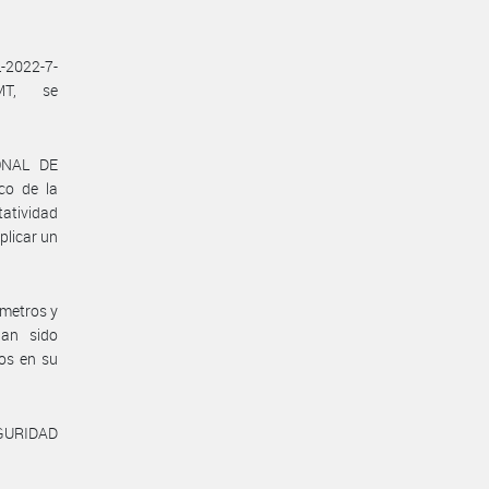
-2022-7-
#MT, se
IONAL DE
o de la
ntatividad
plicar un
ámetros y
han sido
os en su
EGURIDAD