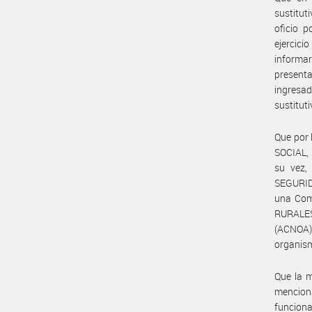
sustitut
oficio p
ejercic
informa
presenta
ingresad
sustituti
Que por
SOCIAL, 
su vez
SEGURID
una Com
RURALES
(ACNOA
organism
Que la m
menciona
funcion