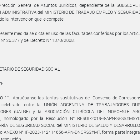
Dirección General de Asuntos Jurídicos, dependiente de la SUBSECRE
 ADMINISTRATIVA del MINISTERIO DE TRABAJO, EMPLEO Y SEGURIDA
o la intervención que le compete.
resente medida se dicta en uso de las facultades conferidas por los Artícu
y N° 26.377 y del Decreto N° 1370/2008.
ETARIO DE SEGURIDAD SOCIAL
E:
 1°.- Apruébanse las tarifas sustitutivas del Convenio de Correspon
l celebrado entre la UNIÓN ARGENTINA DE TRABAJADORES RU
DORES (UATRE) y la ASOCIACIÓN CITRÍCOLA DEL NOROESTE AR
, homologado por la Resolución N° RESOL-2019-3-APN-SESS#MSY
RÍA DE SEGURIDAD SOCIAL del MINISTERIO DE SALUD Y DESARROLLO
o ANEXO N° IF-2023-142414656-APN-DNCRSS#MT, forma parte integran
 resolución.