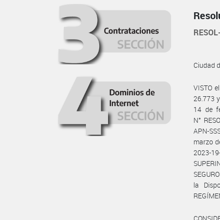
Resol
RESOL
Ciudad 
VISTO e
26.773 y
14 de f
N° RESO
APN-SSS
marzo d
2023-19
SUPERI
SEGUROS
la Dis
REGÍMENE
CONSID