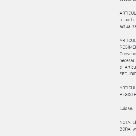
ARTÍCULO
a parti
actualiz
ARTÍCUL
REGÍMEN
Convenio
necesari
el Artí
SEGURID
ARTÍCULO
REGISTRO
Luis Guil
NOTA: El
BORA -ww