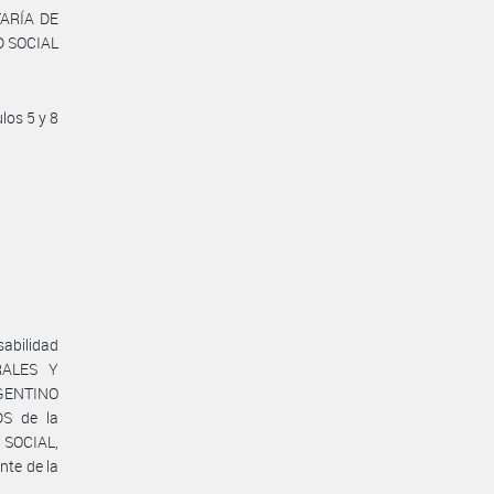
TARÍA DE
D SOCIAL
los 5 y 8
sabilidad
RALES Y
GENTINO
DS de la
 SOCIAL,
te de la