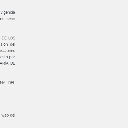
 vigencia
 no sean
N DE LOS
sión del
recciones
uesto por
TARÍA DE
ONAL DEL
n web del