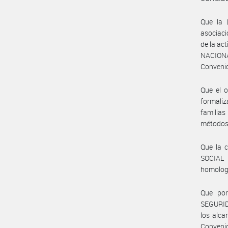
Que la 
asociaci
de la ac
NACIONA
Convenio
Que el o
formaliz
familias
métodos 
Que la 
SOCIAL
homologa
Que po
SEGURID
los alca
Conven