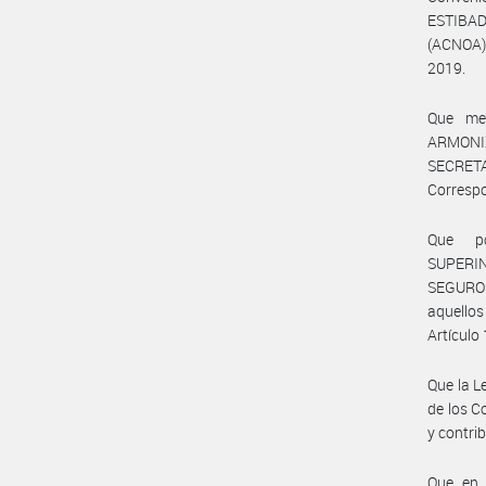
ESTIBA
(ACNOA)
2019.
Que me
ARMONI
SECRETA
Correspo
Que po
SUPERI
SEGUROS 
aquellos
Artículo 
Que la L
de los C
y contri
Que en 