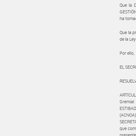
Que la 
GESTIÓN
ha tomad
Que la p
de la Le
Por ello,
EL SECR
RESUELV
ARTÍCULO
Gremia
ESTIBA
(ACNOA)
SECRETA
que com
presente