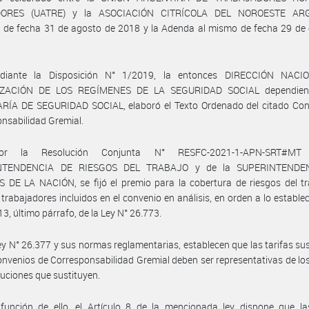
DORES (UATRE) y la ASOCIACIÓN CITRÍCOLA DEL NOROESTE AR
 de fecha 31 de agosto de 2018 y la Adenda al mismo de fecha 29 de 
diante la Disposición N° 1/2019, la entonces DIRECCIÓN NACI
ZACIÓN DE LOS REGÍMENES DE LA SEGURIDAD SOCIAL dependient
RÍA DE SEGURIDAD SOCIAL, elaboró el Texto Ordenado del citado Con
nsabilidad Gremial.
r la Resolución Conjunta N° RESFC-2021-1-APN-SRT#M
NTENDENCIA DE RIESGOS DEL TRABAJO y de la SUPERINTENDE
DE LA NACIÓN, se fijó el premio para la cobertura de riesgos del tr
 trabajadores incluidos en el convenio en análisis, en orden a lo establec
13, último párrafo, de la Ley N° 26.773.
ey N° 26.377 y sus normas reglamentarias, establecen que las tarifas sus
onvenios de Corresponsabilidad Gremial deben ser representativas de lo
buciones que sustituyen.
función de ello, el Artículo 8 de la mencionada ley dispone que las