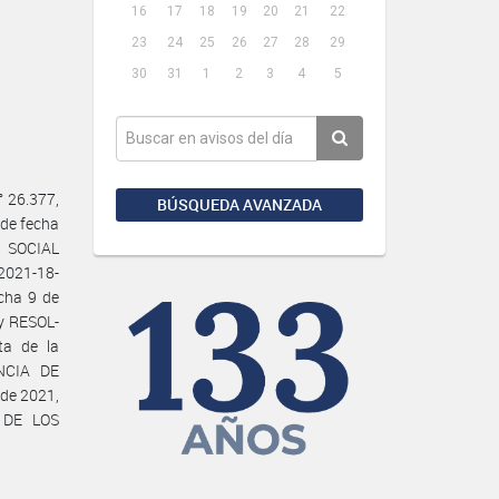
16
17
18
19
20
21
22
23
24
25
26
27
28
29
30
31
1
2
3
4
5
 26.377,
BÚSQUEDA AVANZADA
 de fecha
D SOCIAL
2021-18-
cha 9 de
y RESOL-
ta de la
NCIA DE
de 2021,
 DE LOS