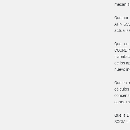
mecanism
Que por
APN-SS
actualiz
Que en 
COORDI
tramitaci
de los a
nuevo in
Que en m
cálculo
consens
conocimi
Que la 
SOCIAL h