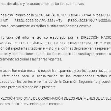
os de cálculo y recaudación de las tarifas sustitutivas.
 las Resoluciones de la SECRETARÍA DE SEGURIDAD SOCIAL Nros RESOL
S#MT, RESOL-2022-29-APN-SSS#MTy RESOL-2023-19-APN-SSS
aron sucesivamente las tarifas sustitutivas de este Convenio.
función del informe técnico elaborado por la DIRECCIÓN NAC
NACIÓN DE LOS REGÍMENES DE LA SEGURIDAD SOCIAL, en el marc
ón del expediente citado en el visto, y a los fines de preservar la represe
portes y contribuciones que las tarifas establecidas sustituyen, procede a
cremento adicional a las tarifas vigentes.
iras de fomentar mecanismos de transparencia y participación, los par
s efectuados para la actualización de las mencionadas tarifas 
uados por las partes en el marco de la Comisión Seguimiento y puest
ento previo al dictado de la presente.
DIRECCIÓN NACIONAL DE COORDINACIÓN DE LOS REGÍMENES DE LA S
a tomado la intervención que le compete.