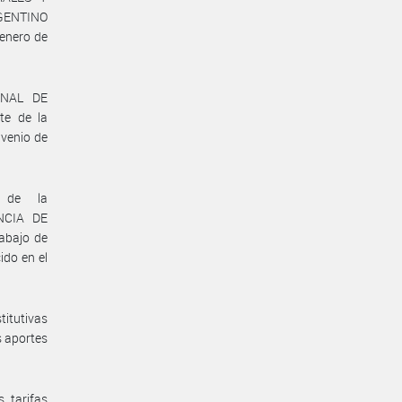
GENTINO
enero de
ONAL DE
e de la
venio de
T de la
NCIA DE
abajo de
ido en el
titutivas
s aportes
 tarifas