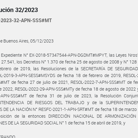
ución 32/2023
-2023-32-APN-SSS#MT
de Buenos Aires, 05/12/2023
l Expediente N° EX-2018-57347544-APN-DGDMT#MPYT, las Leyes Nros°
 27.541, los Decretos N° 1.370 de fecha 25 de agosto de 2008 y N° 128
ebrero de 2019, las Resoluciones de la SECRETARÍA DE SEGURIDA
L-2019-3-APN-SESS#MSYDS de fecha 18 de febrero de 2019, RESOL-
#MT de fecha 27 de julio de 2021, RESOL-2022-7-APN-SSS#MT de fe
e 2022, RESOL-2022-29-APN-SSS#MTy de fecha 18 de agosto de 2022 
-APN-SSS#MT de fecha 31 de julio de 2023, la Resolución Conjun
NTENDENCIA DE RIESGOS DEL TRABAJO y de la SUPERINTENDE
 DE LA NACIÓN N° RESFC-2021-1-APN-SRT#MT de fecha 18 de marzo 
posición de la entonces DIRECCIÓN NACIONAL DE ARMONIZACIÓN
S DE LA SEGURIDAD SOCIAL N° 1 de fecha 15 de abril de 2019, y
ERANDO