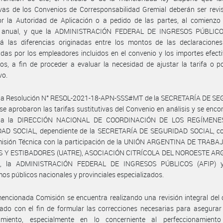
ivas de los Convenios de Corresponsabilidad Gremial deberán ser rev
or la Autoridad de Aplicación o a pedido de las partes, al comienzo
io anual, y que la ADMINISTRACIÓN FEDERAL DE INGRESOS PÚBLICO
rá las diferencias originadas entre los montos de las declaraciones
das por los empleadores incluidos en el convenio y los importes efec
os, a fin de proceder a evaluar la necesidad de ajustar la tarifa o p
vo.
 la Resolución N° RESOL-2021-18-APN-SSS#MT de la SECRETARÍA DE S
se aprobaron las tarifas sustitutivas del Convenio en análisis y se enc
, a la DIRECCIÓN NACIONAL DE COORDINACIÓN DE LOS REGÍMENE
AD SOCIAL, dependiente de la SECRETARÍA DE SEGURIDAD SOCIAL, c
isión Técnica con la participación de la UNIÓN ARGENTINA DE TRAB
 Y ESTIBADORES (UATRE), ASOCIACIÓN CITRÍCOLA DEL NOROESTE A
), la ADMINISTRACIÓN FEDERAL DE INGRESOS PÚBLICOS (AFIP) 
os públicos nacionales y provinciales especializados.
encionada Comisión se encuentra realizando una revisión integral del
do con el fin de formular las correcciones necesarias para asegurar
amiento, especialmente en lo concerniente al perfeccionamient