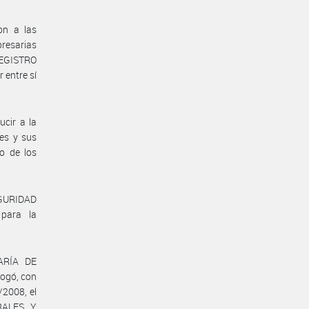
on a las
presarias
 REGISTRO
entre sí
ucir a la
res y sus
to de los
EGURIDAD
para la
ARÍA DE
ogó, con
/2008, el
RALES Y