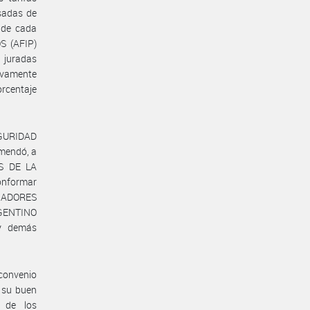
isadas de
 de cada
S (AFIP)
 juradas
tivamente
orcentaje
EGURIDAD
omendó, a
S DE LA
onformar
AJADORES
RGENTINO
y demás
 convenio
 su buen
o de los