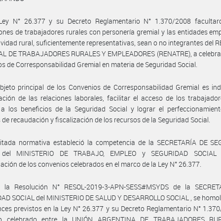
Ley N° 26.377 y su Decreto Reglamentario N° 1.370/2008 facultar
ones de trabajadores rurales con personería gremial y las entidades em
tividad rural, suficientemente representativas, sean o no integrantes del
L DE TRABAJADORES RURALES Y EMPLEADORES (RENATRE), a celebrar 
s de Corresponsabilidad Gremial en materia de Seguridad Social.
bjeto principal de los Convenios de Corresponsabilidad Gremial es ind
ación de las relaciones laborales, facilitar el acceso de los trabajado
 a los beneficios de la Seguridad Social y lograr el perfeccionamien
de recaudación y fiscalización de los recursos de la Seguridad Social.
citada normativa estableció la competencia de la SECRETARÍA DE S
 del MINISTERIO DE TRABAJO, EMPLEO y SEGURIDAD SOCIAL 
ción de los convenios celebrados en el marco de la Ley N° 26.377.
r la Resolución N° RESOL-2019-3-APN-SESS#MSYDS de la SECRET
AD SOCIAL del MINISTERIO DE SALUD Y DESARROLLO SOCIAL , se homol
nces previstos en la Ley N° 26.377 y su Decreto Reglamentario N° 1.370
io celebrado entre la UNIÓN ARGENTINA DE TRABAJADORES RU