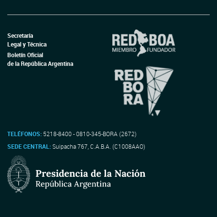
Secretaría
Legal y Técnica
Boletín Oficial
de la República Argentina
TELÉFONOS:
5218-8400 - 0810-345-BORA (2672)
SEDE CENTRAL:
Suipacha 767, C.A.B.A. (C1008AAO)