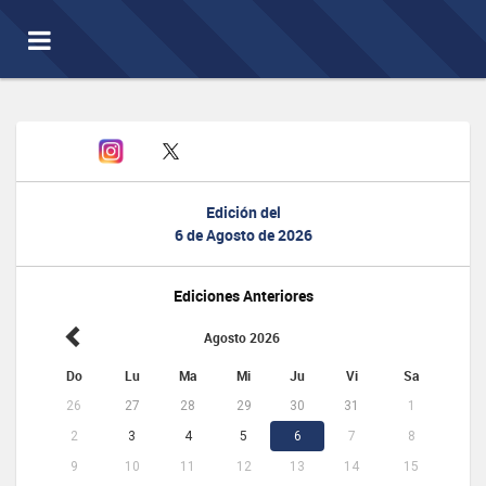
Toggle
navigation
Edición del
6 de Agosto de 2026
Ediciones Anteriores
Agosto 2026
Do
Lu
Ma
Mi
Ju
Vi
Sa
26
27
28
29
30
31
1
2
3
4
5
6
7
8
9
10
11
12
13
14
15