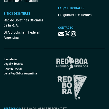
Tarifas de Publicación
FAQ Y TUTORIALES
SITIOS DE INTERÉS
Preguntas Frecuentes
Red de Boletines Oficiales
de la R. A.
CONTACTO
BFA Blockchain Federal
Argentina
Secretaría
Legal y Técnica
Boletín Oficial
de la República Argentina
TELÉFONOS:
5218-8400 - 0810-345-BORA (2672)